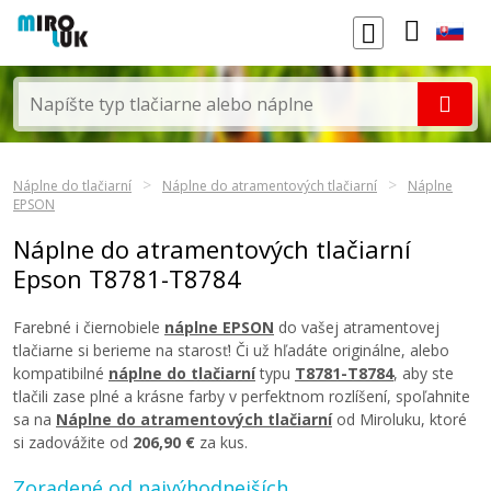
Náplne do tlačiarní
Náplne do atramentových tlačiarní
Náplne
EPSON
Náplne do atramentových tlačiarní
Epson T8781-T8784
Farebné i čiernobiele
náplne EPSON
do vašej atramentovej
tlačiarne si berieme na starosť! Či už hľadáte originálne, alebo
kompatibilné
náplne do tlačiarní
typu
T8781-T8784
, aby ste
tlačili zase plné a krásne farby v perfektnom rozlíšení, spoľahnite
sa na
Náplne do atramentových tlačiarní
od Miroluku, ktoré
si zadovážite od
206,90 €
za kus.
Zoradené od najvýhodnejších