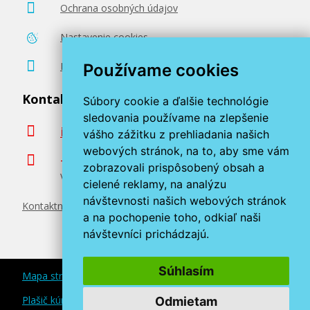
Ochrana osobných údajov
Nastavenie cookies
Poradenstvo zadarmo
Používame cookies
Kontaktujte nás
Súbory cookie a ďalšie technológie
sledovania používame na zlepšenie
info@miroluk.sk
vášho zážitku z prehliadania našich
webových stránok, na to, aby sme vám
+420 377 222 313
zobrazovali prispôsobený obsah a
Volajte v pracovné dni od 8. do 17. hod.
cielené reklamy, na analýzu
návštevnosti našich webových stránok
Kontaktné údaje
a na pochopenie toho, odkiaľ naši
návštevníci prichádzajú.
Súhlasím
Mapa stránok
Plašič kún a myší
Odmietam