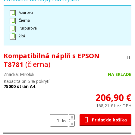
Azúrová
Čierna
Purpurová
Žltá
Kompatibilná náplň s EPSON
(čierna)
T8781
Značka: Miroluk
NA SKLADE
Kapacita pri 5 % pokrytí
75000 strán A4
206,90 €
168,21 € bez DPH
Pridať do košíka
ks