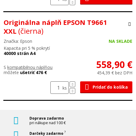
Originálna náplň EPSON T9661
(čierna)
XXL
Značka: Epson
NA SKLADE
Kapacita pri 5 % pokrytí
40000 strán A4
558,90 €
S
kompatibilnou náplňou
môžete
ušetriť 476 €
454,39 € bez DPH
Pridať do košíka
ks
Doprava zadarmo
pri nákupe nad 100 €
?
Darčeky zadarmo