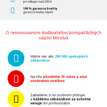
pri nákupe nad 200 €
100 % garancia kvality
garancia kvality náplní
O renomovanom dodávateľovi kompatibilných
náplní Miroluk
Máme viac ako
200 000 spokojných
zákazníkov
Na trhu
pôsobíme 15 rokov a sme
uznávanou značkou
Zakladáme si na osobnom prístupe
a
každému zákazníkovi sa ochotne
venuje
tím profesionálov.