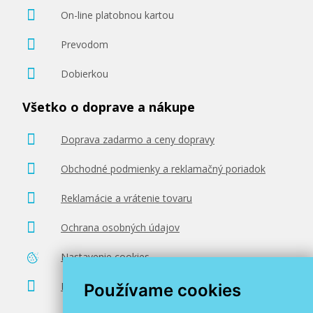
On-line platobnou kartou
Prevodom
Dobierkou
Všetko o doprave a nákupe
Doprava zadarmo a ceny dopravy
Obchodné podmienky a reklamačný poriadok
Reklamácie a vrátenie tovaru
Ochrana osobných údajov
Nastavenie cookies
Poradenstvo zadarmo
Používame cookies