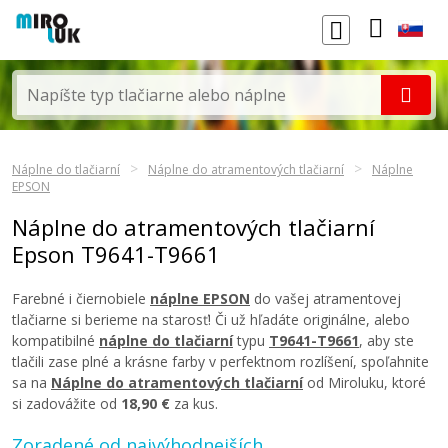
Náplne do tlačiarní
Náplne do atramentových tlačiarní
Náplne
EPSON
Náplne do atramentových tlačiarní
Epson T9641-T9661
Farebné i čiernobiele
náplne EPSON
do vašej atramentovej
tlačiarne si berieme na starosť! Či už hľadáte originálne, alebo
kompatibilné
náplne do tlačiarní
typu
T9641-T9661
, aby ste
tlačili zase plné a krásne farby v perfektnom rozlíšení, spoľahnite
sa na
Náplne do atramentových tlačiarní
od Miroluku, ktoré
si zadovážite od
18,90 €
za kus.
Zoradené od najvýhodnejších