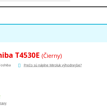
hiba T4530E
(Čierny)
Toshiba
Prečo sú náplne Miroluk výhodnejšie?
Í
ravy