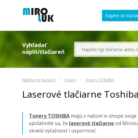
Náplne do tlačia
Vyhľadať
náplň/tlačiareň
Náplne do tlačiarní
Tonery
Tonery TOSHIBA
Laserové tlačiarne Toshib
Tonery TOSHIBA
majú v našom e-shope svoje z
spoľahnite sa, že
laserové tlačiarne
od Mirolu
skvelú výťažnosť i úspornosť.