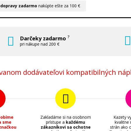
 dopravy zadarmo
nakúpte ešte za 100 €
?
Darčeky zadarmo
pri nákupe nad 200 €
anom dodávateľovi kompatibilných nápl
sobíme
Zakladáme si na osobnom
Kazety vy
a sme
prístupe a
každému
kvalitne
značkou
zákazníkovi sa ochotne
strán ako o