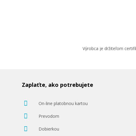
Výrobca je držiteľom cert
Zaplaťte, ako potrebujete
On-line platobnou kartou
Prevodom
Dobierkou