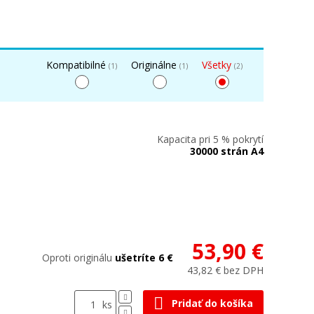
Kompatibilné
Originálne
Všetky
(1)
(1)
(2)
Kapacita pri 5 % pokrytí
30000 strán A4
53,90 €
Oproti originálu
ušetríte 6 €
43,82 € bez DPH
Pridať do košíka
ks