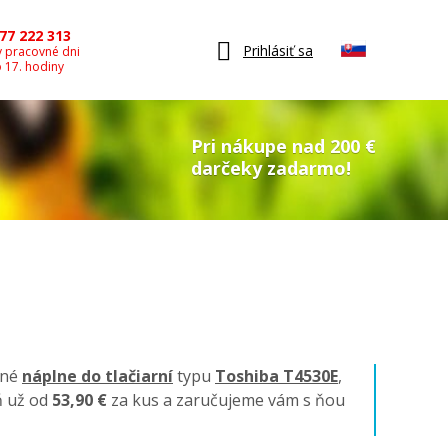
77 222 313
Prihlásiť sa
v pracovné dni
o 17. hodiny
Pri nákupe nad 200 €
darčeky zadarmo!
lné
náplne do tlačiarní
typu
Toshiba T4530E
,
ň už od
53,90 €
za kus a zaručujeme vám s ňou