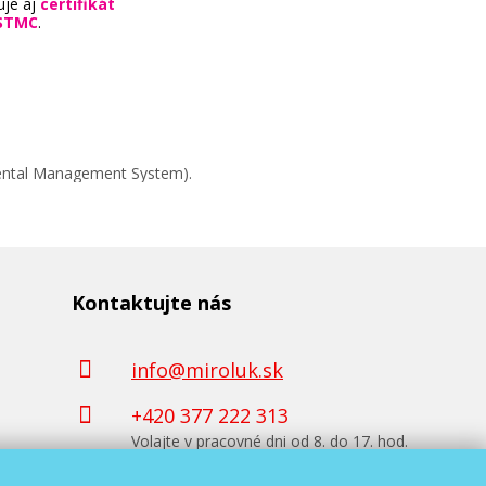
uje aj
certifikát
STMC
.
mental Management System).
Kontaktujte nás
info@miroluk.sk
+420 377 222 313
Volajte v pracovné dni od 8. do 17. hod.