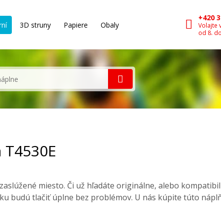
+420 3
rní
3D struny
Papiere
Obaly
Volajte 
od 8. d
a T4530E
aslúžené miesto. Či už hľadáte originálne, alebo kompatibi
ku budú tlačiť úplne bez problémov. U nás kúpite túto nápl