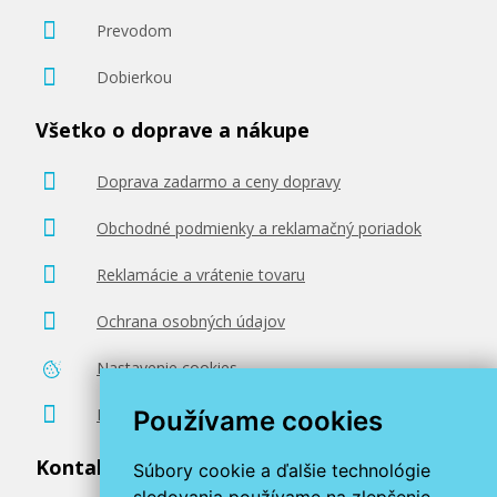
Prevodom
Dobierkou
Všetko o doprave a nákupe
Doprava zadarmo a ceny dopravy
Obchodné podmienky a reklamačný poriadok
Reklamácie a vrátenie tovaru
Ochrana osobných údajov
Nastavenie cookies
Poradenstvo zadarmo
Používame cookies
Kontaktujte nás
Súbory cookie a ďalšie technológie
sledovania používame na zlepšenie