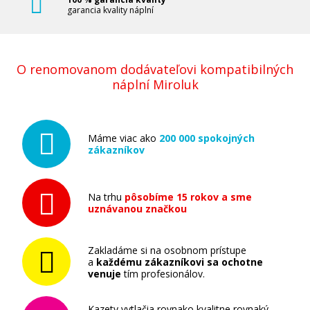
garancia kvality náplní
O renomovanom dodávateľovi kompatibilných
náplní Miroluk
Máme viac ako
200 000 spokojných
zákazníkov
Na trhu
pôsobíme 15 rokov a sme
uznávanou značkou
Zakladáme si na osobnom prístupe
a
každému zákazníkovi sa ochotne
venuje
tím profesionálov.
Kazety vytlačia rovnako kvalitne rovnaký