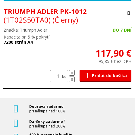
TRIUMPH ADLER PK-1012
(1T02S50TA0)
(Čierny)
Značka: Triumph Adler
DO 7 DNÍ
Kapacita pri 5 % pokrytí
7200 strán A4
117,90 €
95,85 € bez DPH
Pridať do košíka
ks
Doprava zadarmo
pri nákupe nad 100 €
?
Darčeky zadarmo
pri nákupe nad 200 €
100 % garancia kvality