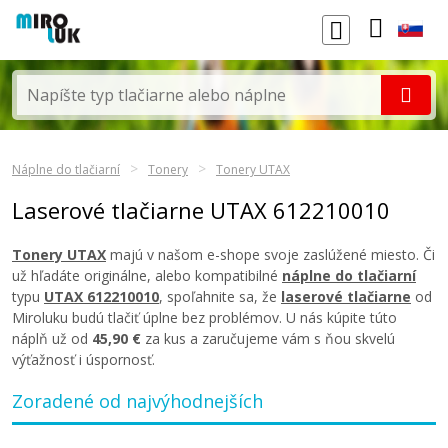
Náplne do tlačiarní
Tonery
Tonery UTAX
Laserové tlačiarne UTAX 612210010
Tonery UTAX
majú v našom e-shope svoje zaslúžené miesto. Či
už hľadáte originálne, alebo kompatibilné
náplne do tlačiarní
typu
UTAX 612210010
, spoľahnite sa, že
laserové tlačiarne
od
Miroluku budú tlačiť úplne bez problémov. U nás kúpite túto
náplň už od
45,90 €
za kus a zaručujeme vám s ňou skvelú
výťažnosť i úspornosť.
Zoradené od najvýhodnejších