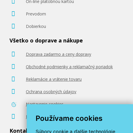
On-line platobnou kartou
Prevodom
Dobierkou
Všetko o doprave a nákupe
Doprava zadarmo a ceny dopravy
Obchodné podmienky a reklamačný poriadok
Reklamácie a vrátenie tovaru
Ochrana osobných údajov
Nastavenie cookies
Poradenstvo zadarmo
Používame cookies
Kontaktujte nás
Súbory cookie a ďalšie technológie