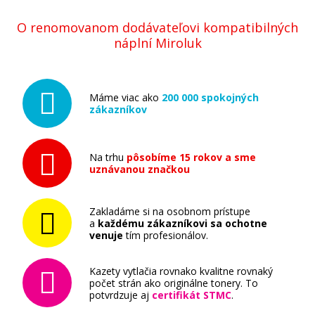
O renomovanom dodávateľovi kompatibilných
náplní Miroluk
Máme viac ako
200 000 spokojných
zákazníkov
Na trhu
pôsobíme 15 rokov a sme
uznávanou značkou
Zakladáme si na osobnom prístupe
a
každému zákazníkovi sa ochotne
venuje
tím profesionálov.
Kazety vytlačia rovnako kvalitne rovnaký
počet strán ako originálne tonery. To
potvrdzuje aj
certifikát STMC
.