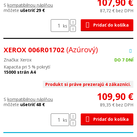
107,90 €
S
kompatibilnou náplňou
môžete
ušetriť 29 €
87,72 € bez DPH
Pridať do košíka
ks
(Azúrový)
XEROX 006R01702
Značka: Xerox
DO 7 DNÍ
Kapacita pri 5 % pokrytí
15000 strán A4
Produkt si práve prezerajú 4 zákazníci.
109,90 €
S
kompatibilnou náplňou
môžete
ušetriť 48 €
89,35 € bez DPH
Pridať do košíka
ks