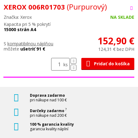
(Purpurový)
XEROX 006R01703
Značka: Xerox
NA SKLADE
Kapacita pri 5 % pokrytí
15000 strán A4
152,90 €
S
kompatibilnou náplňou
môžete
ušetriť 91 €
124,31 € bez DPH
Pridať do košíka
ks
Doprava zadarmo
pri nákupe nad 100 €
?
Darčeky zadarmo
pri nákupe nad 200 €
100 % garancia kvality
garancia kvality náplní