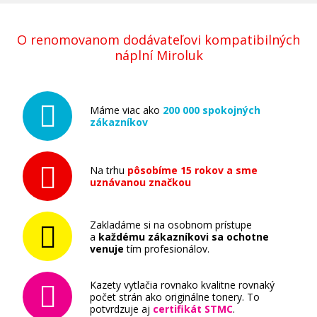
O renomovanom dodávateľovi kompatibilných
náplní Miroluk
Máme viac ako
200 000 spokojných
zákazníkov
Na trhu
pôsobíme 15 rokov a sme
uznávanou značkou
Zakladáme si na osobnom prístupe
a
každému zákazníkovi sa ochotne
venuje
tím profesionálov.
Kazety vytlačia rovnako kvalitne rovnaký
počet strán ako originálne tonery. To
potvrdzuje aj
certifikát STMC
.