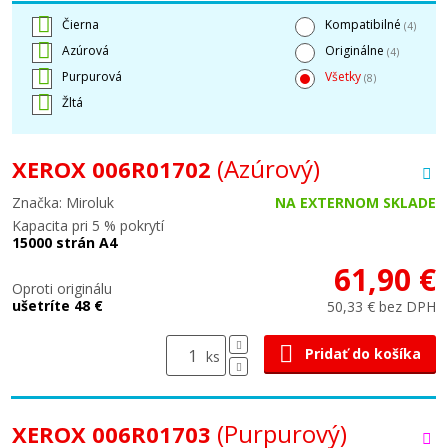
Čierna
Kompatibilné
(4)
Azúrová
Originálne
(4)
Purpurová
Všetky
(8)
Žltá
(Azúrový)
XEROX 006R01702
Značka: Miroluk
NA EXTERNOM SKLADE
Kapacita pri 5 % pokrytí
15000 strán A4
61,90 €
Oproti originálu
ušetríte 48 €
50,33 € bez DPH
Pridať do košíka
ks
(Purpurový)
XEROX 006R01703