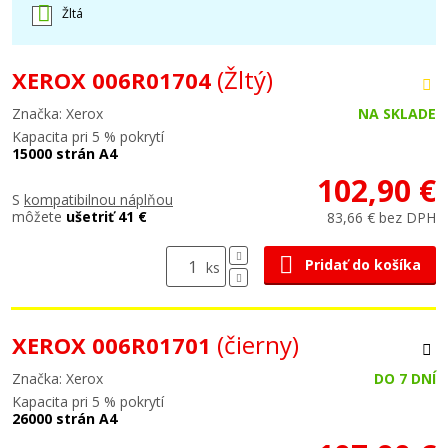
Žltá
(Žltý)
XEROX 006R01704
Značka: Xerox
NA SKLADE
Kapacita pri 5 % pokrytí
15000 strán A4
102,90 €
S
kompatibilnou náplňou
môžete
ušetriť 41 €
83,66 € bez DPH
Pridať do košíka
ks
(čierny)
XEROX 006R01701
Značka: Xerox
DO 7 DNÍ
Kapacita pri 5 % pokrytí
26000 strán A4