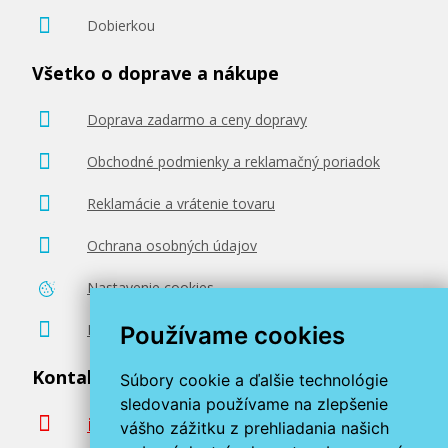
Dobierkou
Všetko o doprave a nákupe
Doprava zadarmo a ceny dopravy
Obchodné podmienky a reklamačný poriadok
Reklamácie a vrátenie tovaru
Ochrana osobných údajov
Nastavenie cookies
Poradenstvo zadarmo
Používame cookies
Kontaktujte nás
Súbory cookie a ďalšie technológie
sledovania používame na zlepšenie
info@miroluk.sk
vášho zážitku z prehliadania našich