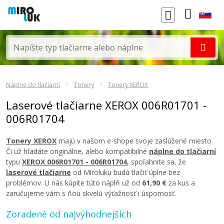
Náplne do tlačiarní
Tonery
Tonery XEROX
Laserové tlačiarne XEROX 006R01701 -
006R01704
Tonery XEROX
majú v našom e-shope svoje zaslúžené miesto.
Či už hľadáte originálne, alebo kompatibilné
náplne do tlačiarní
typu
XEROX 006R01701 - 006R01704
, spoľahnite sa, že
laserové tlačiarne
od Miroluku budú tlačiť úplne bez
problémov. U nás kúpite túto náplň už od
61,90 €
za kus a
zaručujeme vám s ňou skvelú výťažnosť i úspornosť.
Zoradené od najvýhodnejších