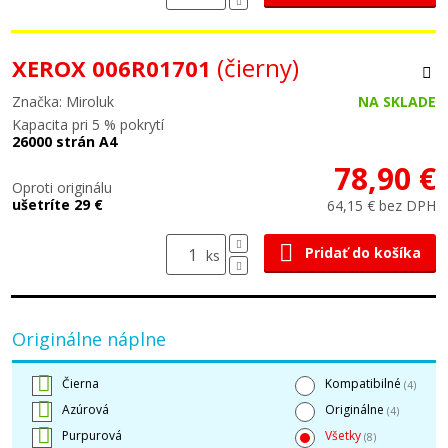
(čierny)
XEROX 006R01701
Značka: Miroluk
NA SKLADE
Kapacita pri 5 % pokrytí
26000 strán A4
78,90 €
Oproti originálu
ušetríte 29 €
64,15 € bez DPH
Pridať do košíka
ks
Originálne náplne
Čierna
Kompatibilné
(4)
Azúrová
Originálne
(4)
Purpurová
Všetky
(8)