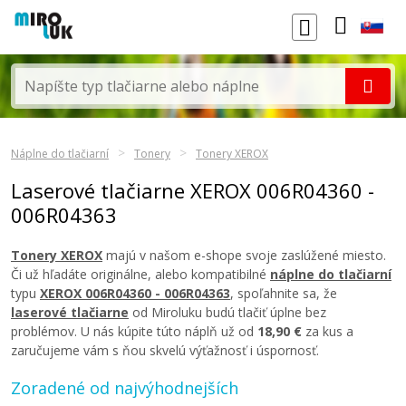
Náplne do tlačiarní
Tonery
Tonery XEROX
Laserové tlačiarne XEROX 006R04360 -
006R04363
Tonery XEROX
majú v našom e-shope svoje zaslúžené miesto.
Či už hľadáte originálne, alebo kompatibilné
náplne do tlačiarní
typu
XEROX 006R04360 - 006R04363
, spoľahnite sa, že
laserové tlačiarne
od Miroluku budú tlačiť úplne bez
problémov. U nás kúpite túto náplň už od
18,90 €
za kus a
zaručujeme vám s ňou skvelú výťažnosť i úspornosť.
Zoradené od najvýhodnejších