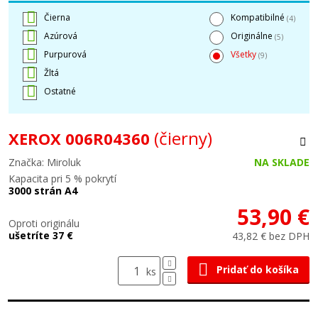
Čierna
Kompatibilné
(4)
Azúrová
Originálne
(5)
Purpurová
Všetky
(9)
Žltá
Ostatné
(čierny)
XEROX 006R04360
Značka: Miroluk
NA SKLADE
Kapacita pri 5 % pokrytí
3000 strán A4
53,90 €
Oproti originálu
ušetríte 37 €
43,82 € bez DPH
Pridať do košíka
ks