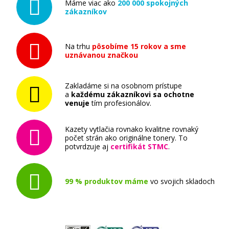
Máme viac ako
200 000 spokojných
zákazníkov
Na trhu
pôsobíme 15 rokov a sme
uznávanou značkou
Zakladáme si na osobnom prístupe
a
každému zákazníkovi sa ochotne
venuje
tím profesionálov.
Kazety vytlačia rovnako kvalitne rovnaký
počet strán ako originálne tonery. To
potvrdzuje aj
certifikát STMC
.
99 % produktov máme
vo svojich skladoch