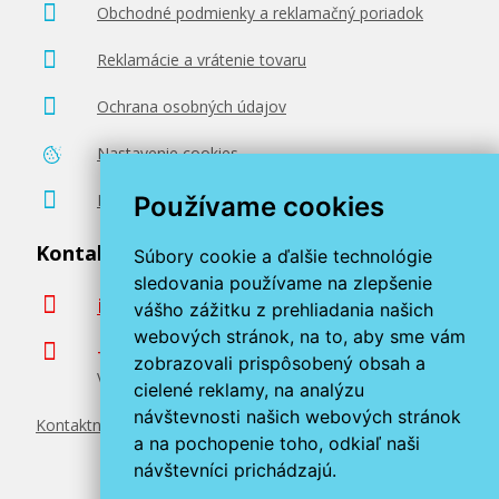
Obchodné podmienky a reklamačný poriadok
Reklamácie a vrátenie tovaru
Ochrana osobných údajov
Nastavenie cookies
Poradenstvo zadarmo
Používame cookies
Kontaktujte nás
Súbory cookie a ďalšie technológie
sledovania používame na zlepšenie
info@miroluk.sk
vášho zážitku z prehliadania našich
webových stránok, na to, aby sme vám
+420 377 222 313
zobrazovali prispôsobený obsah a
Volajte v pracovné dni od 8. do 17. hod.
cielené reklamy, na analýzu
návštevnosti našich webových stránok
Kontaktné údaje
a na pochopenie toho, odkiaľ naši
návštevníci prichádzajú.