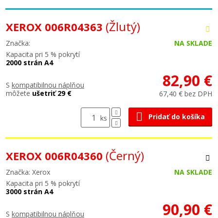
(Žlutý)
XEROX 006R04363
Značka:
NA SKLADE
Kapacita pri 5 % pokrytí
2000 strán A4
82,90 €
S
kompatibilnou náplňou
môžete
ušetriť 29 €
67,40 € bez DPH
Pridať do košíka
ks
(Černý)
XEROX 006R04360
Značka: Xerox
NA SKLADE
Kapacita pri 5 % pokrytí
3000 strán A4
90,90 €
S
kompatibilnou náplňou