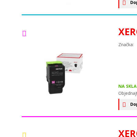
Do
XER
Značka:
NA SKLA
Objednaj
Do
XER