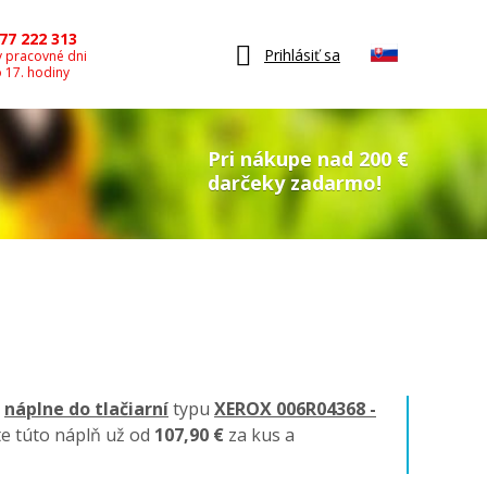
77 222 313
Prihlásiť sa
v pracovné dni
o 17. hodiny
Pri nákupe nad 200 €
darčeky zadarmo!
é
náplne do tlačiarní
typu
XEROX 006R04368 -
te túto náplň už od
107,90 €
za kus a