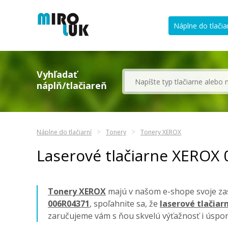
Náplne do tlačia
Vyhľadať
náplň/tlačiareň
Náplne do tlačiarní
Tonery
Tonery XEROX
Laserové tlačiarne XEROX
Tonery XEROX
majú v našom e-shope svoje zas
006R04371
, spoľahnite sa, že
laserové tlačiar
zaručujeme vám s ňou skvelú výťažnosť i úspor