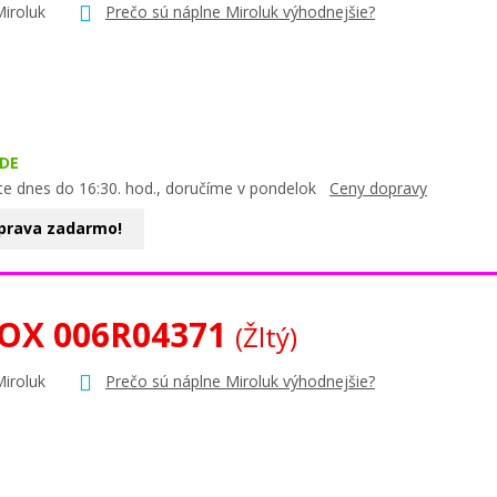
Miroluk
Prečo sú náplne Miroluk výhodnejšie?
DE
te dnes do 16:30. hod., doručíme v pondelok
Ceny dopravy
prava zadarmo!
OX 006R04371
(Žltý)
Miroluk
Prečo sú náplne Miroluk výhodnejšie?