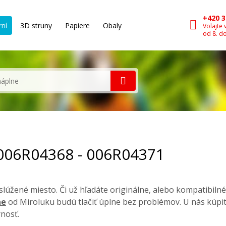
+420 3
rní
3D struny
Papiere
Obaly
Volajte 
od 8. d
 006R04368 - 006R04371
lúžené miesto. Či už hľadáte originálne, alebo kompatibiln
ne
od Miroluku budú tlačiť úplne bez problémov. U nás kúpi
nosť.