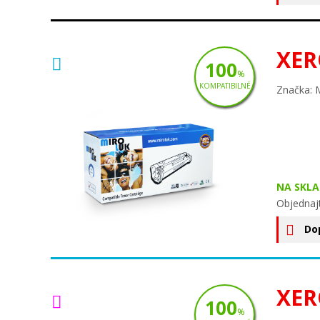
XER
100
%
KOMPATIBILNÉ
Značka: 
NA SKLA
Objednaj
Do
XER
100
%