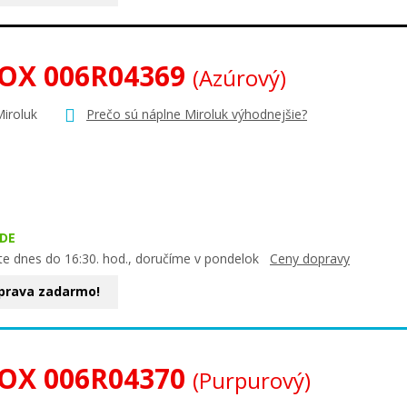
OX 006R04369
(Azúrový)
Miroluk
Prečo sú náplne Miroluk výhodnejšie?
DE
te dnes do 16:30. hod., doručíme v pondelok
Ceny dopravy
prava zadarmo!
OX 006R04370
(Purpurový)