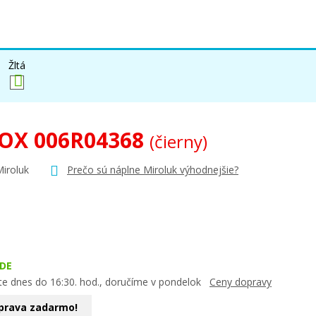
Žltá
OX 006R04368
(čierny)
Miroluk
Prečo sú náplne Miroluk výhodnejšie?
DE
te dnes do 16:30. hod., doručíme v pondelok
Ceny dopravy
prava zadarmo!