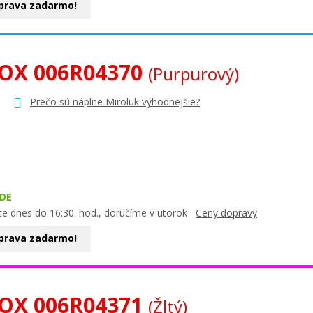
prava zadarmo!
OX 006R04370
(Purpurový)
Prečo sú náplne Miroluk výhodnejšie?
DE
te dnes do 16:30. hod., doručíme v utorok
Ceny dopravy
prava zadarmo!
OX 006R04371
(Žltý)