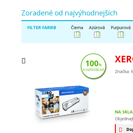
Zoradené od najvýhodnejších
FILTER FARIEB
Čierna
Azúrová
Purpurová
XER
100
%
KOMPATIBILNÉ
Značka: 
NA SKLA
Objednaj
Do