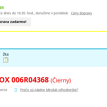
DE
te dnes do 16:30. hod., doručíme v pondelok
Ceny dopravy
prava zadarmo!
Žltá
OX 006R04368
(Čierny)
Xerox
Prečo sú náplne Miroluk výhodnejšie?