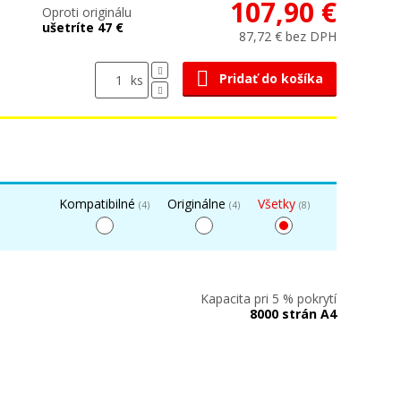
107,90 €
Oproti originálu
ušetríte 47 €
87,72 € bez DPH
Pridať do košíka
ks
Kompatibilné
Originálne
Všetky
(4)
(4)
(8)
Kapacita pri 5 % pokrytí
8000 strán A4