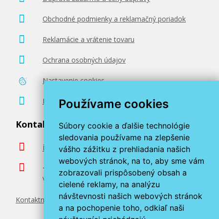
Obchodné podmienky a reklamačný poriadok
Reklamácie a vrátenie tovaru
Ochrana osobných údajov
Nastavenie cookies
Poradenstvo zadarmo
Používame cookies
Kontaktujte nás
Súbory cookie a ďalšie technológie
sledovania používame na zlepšenie
info@miroluk.sk
vášho zážitku z prehliadania našich
webových stránok, na to, aby sme vám
+420 377 222 313
zobrazovali prispôsobený obsah a
Volajte v pracovné dni od 8. do 17. hod.
cielené reklamy, na analýzu
návštevnosti našich webových stránok
Kontaktné údaje
a na pochopenie toho, odkiaľ naši