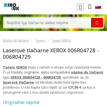
Náplne do tlačiarní
Tonery
Tonery XEROX
Laserové tlačiarne XEROX 006R04728 -
006R04729
Tonery XEROX
majú v našom e-shope svoje zaslúžené miesto.
Či už hľadáte originálne, alebo kompatibilné
náplne do tlačiarní
typu
XEROX 006R04728 - 006R04729
, spoľahnite sa, že
laserové tlačiarne
od Miroluku budú tlačiť úplne bez
problémov. U nás kúpite túto náplň už od
121,90 €
za kus a
zaručujeme vám s ňou skvelú výťažnosť i úspornosť.
Originálne náplne