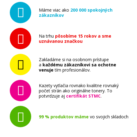
Máme viac ako
200 000 spokojných
zákazníkov
Na trhu
pôsobíme 15 rokov a sme
uznávanou značkou
Zakladáme si na osobnom prístupe
a
každému zákazníkovi sa ochotne
venuje
tím profesionálov.
Kazety vytlačia rovnako kvalitne rovnaký
počet strán ako originálne tonery. To
potvrdzuje aj
certifikát STMC
.
99 % produktov máme
vo svojich skladoch