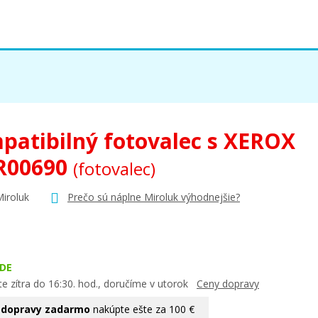
patibilný fotovalec s XEROX
R00690
(fotovalec)
Miroluk
Prečo sú náplne Miroluk výhodnejšie?
DE
e zítra do 16:30. hod., doručíme v utorok
Ceny dopravy
 dopravy zadarmo
nakúpte ešte za 100 €