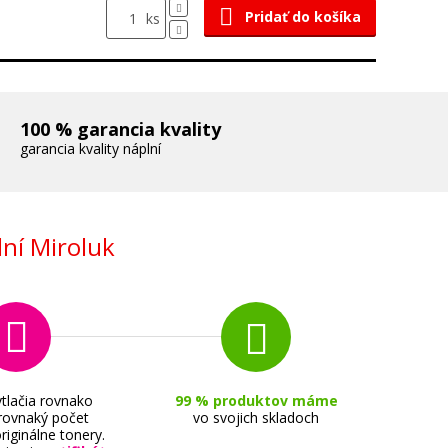
Pridať do košíka
ks
100 % garancia kvality
garancia kvality náplní
ní Miroluk
tlačia rovnako
99 % produktov máme
 rovnaký počet
vo svojich skladoch
riginálne tonery.