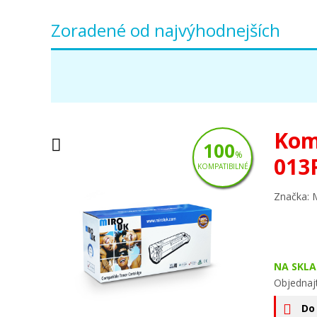
Zoradené od najvýhodnejších
Kom
100
%
013
KOMPATIBILNÉ
Značka: 
NA SKLA
Objednajt
Do