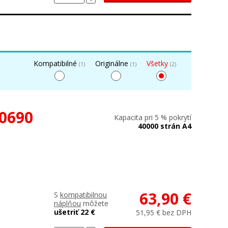
Kompatibilné
Originálne
Všetky
(1)
(1)
(2)
00690
Kapacita pri 5 % pokrytí
40000 strán A4
63,90 €
S
kompatibilnou
náplňou
môžete
ušetriť 22 €
51,95 € bez DPH