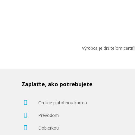
Výrobca je držiteľom cert
Zaplaťte, ako potrebujete
On-line platobnou kartou
Prevodom
Dobierkou