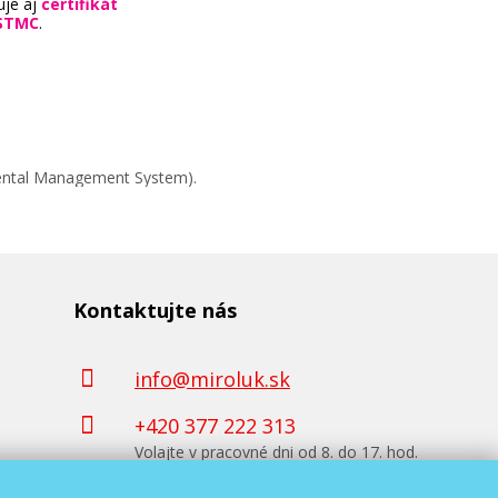
uje aj
certifikát
STMC
.
mental Management System).
Kontaktujte nás
info@miroluk.sk
+420 377 222 313
Volajte v pracovné dni od 8. do 17. hod.