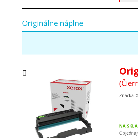
Originálne náplne
Ori
(Čier
Značka: 
NA SKLA
Objednajt