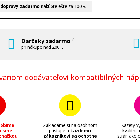
 dopravy zadarmo
nakúpte ešte za 100 €
?
Darčeky zadarmo
pri nákupe nad 200 €
anom dodávateľovi kompatibilných nápl
sobíme
Zakladáme si na osobnom
Kazety vy
a sme
prístupe a
každému
kvalitne
značkou
zákazníkovi sa ochotne
strán ako o