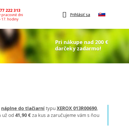
77 222 313
Prihlásiť sa
v pracovné dni
o 17. hodiny
Pri nákupe nad 200 €
darčeky zadarmo!
é
náplne do tlačiarní
typu
XEROX 013R00690
,
ň už od
41,90 €
za kus a zaručujeme vám s ňou