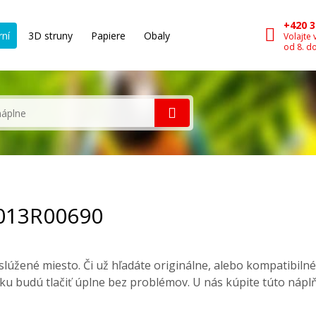
+420 3
rní
3D struny
Papiere
Obaly
Volajte 
od 8. d
 013R00690
lúžené miesto. Či už hľadáte originálne, alebo kompatibiln
ku budú tlačiť úplne bez problémov. U nás kúpite túto nápl