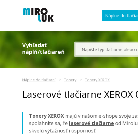
Náplne do tlačia
Vyhľadať
náplň/tlačiareň
Náplne do tlačiarní
Tonery
Tonery XEROX
Laserové tlačiarne XEROX
Tonery XEROX
majú v našom e-shope svoje zas
spoľahnite sa, že
laserové tlačiarne
od Mirolu
skvelú výťažnosť i úspornosť.