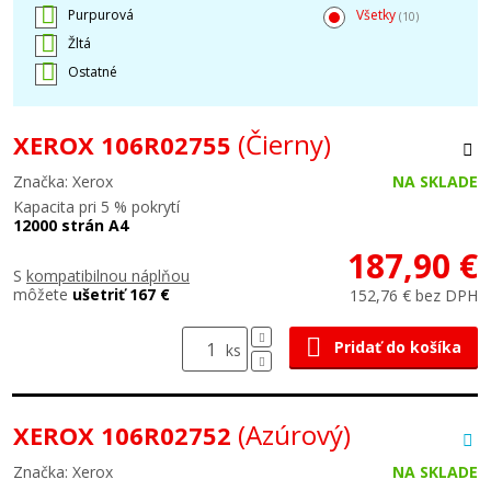
Purpurová
Všetky
(10)
Žltá
Ostatné
(Čierny)
XEROX 106R02755
Značka: Xerox
NA SKLADE
Kapacita pri 5 % pokrytí
12000 strán A4
187,90 €
S
kompatibilnou náplňou
môžete
ušetriť 167 €
152,76 € bez DPH
Pridať do košíka
ks
(Azúrový)
XEROX 106R02752
Značka: Xerox
NA SKLADE