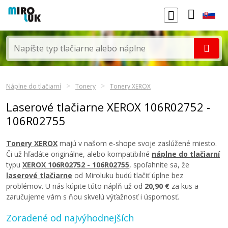
Náplne do tlačiarní
Tonery
Tonery XEROX
Laserové tlačiarne XEROX 106R02752 -
106R02755
Tonery XEROX
majú v našom e-shope svoje zaslúžené miesto.
Či už hľadáte originálne, alebo kompatibilné
náplne do tlačiarní
typu
XEROX 106R02752 - 106R02755
, spoľahnite sa, že
laserové tlačiarne
od Miroluku budú tlačiť úplne bez
problémov. U nás kúpite túto náplň už od
20,90 €
za kus a
zaručujeme vám s ňou skvelú výťažnosť i úspornosť.
Zoradené od najvýhodnejších