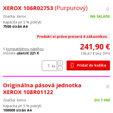
(Purpurový)
XEROX 106R02753
Značka: Xerox
NA SKLADE
Kapacita pri 5 % pokrytí
7500 strán A4
Produkt si práve prezerá 6 zákazníkov.
241,90 €
S
kompatibilnou náplňou
môžete
ušetriť 221 €
196,67 € bez DPH
Pridať do košíka
ks
Originálna pásová jednotka
XEROX 108R01122
Značka: Xerox
DO 7 DNÍ
Kapacita pri 5 % pokrytí
100000 strán A4