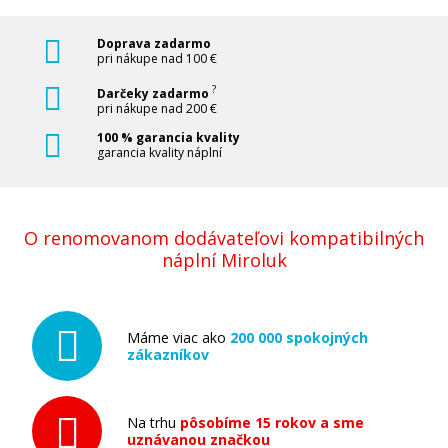
Doprava zadarmo
pri nákupe nad 100 €
?
Darčeky zadarmo
pri nákupe nad 200 €
100 % garancia kvality
garancia kvality náplní
O renomovanom dodávateľovi kompatibilných
náplní Miroluk
Máme viac ako
200 000 spokojných
zákazníkov
Na trhu
pôsobíme 15 rokov a sme
uznávanou značkou