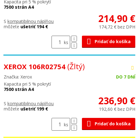
Kapacita pri 5 % pokrytí
7500 strán A4
214,90 €
S
kompatibilnou náplňou
môžete
ušetriť 194 €
174,72 € bez DPH
Pridať do košíka
ks
(Žltý)
XEROX 106R02754
Značka: Xerox
DO 7 DNÍ
Kapacita pri 5 % pokrytí
7500 strán A4
236,90 €
S
kompatibilnou náplňou
môžete
ušetriť 199 €
192,60 € bez DPH
Pridať do košíka
ks