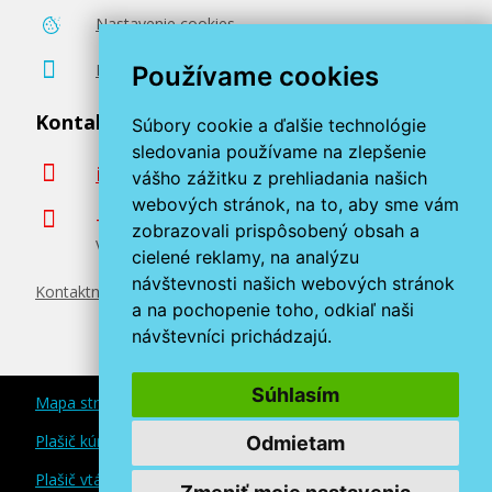
Nastavenie cookies
Poradenstvo zadarmo
Používame cookies
Kontaktujte nás
Súbory cookie a ďalšie technológie
sledovania používame na zlepšenie
info@miroluk.sk
vášho zážitku z prehliadania našich
webových stránok, na to, aby sme vám
+420 377 222 313
zobrazovali prispôsobený obsah a
Volajte v pracovné dni od 8. do 17. hod.
cielené reklamy, na analýzu
návštevnosti našich webových stránok
Kontaktné údaje
a na pochopenie toho, odkiaľ naši
návštevníci prichádzajú.
Súhlasím
Mapa stránok
Plašič kún a myší
Odmietam
Plašič vtákov