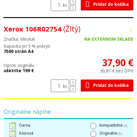
Pridať do košíka
ks
(Žltý)
Xerox 106R02754
Značka: Miroluk
NA EXTERNOM SKLADE
Kapacita pri 5 % pokrytí
7500 strán A4
37,90 €
Oproti originálu
ušetríte 199 €
30,81 € bez DPH
Pridať do košíka
ks
Originálne náplne
Čierna
Kompatibilné
(4)
Azúrová
Originálne
(6)