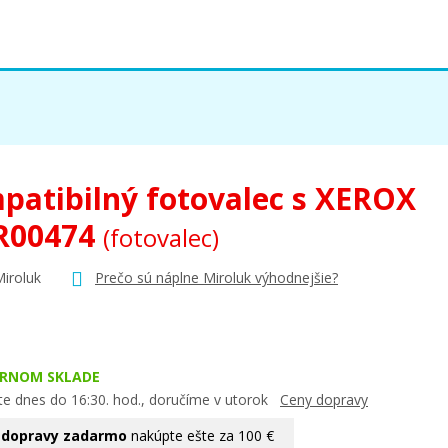
patibilný fotovalec s XEROX
R00474
(fotovalec)
Miroluk
Prečo sú náplne Miroluk výhodnejšie?
ERNOM SKLADE
te dnes do 16:30. hod., doručíme v utorok
Ceny dopravy
 dopravy zadarmo
nakúpte ešte za 100 €