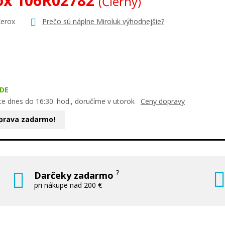
ox 106R02782
(Čierny)
Xerox
Prečo sú náplne Miroluk výhodnejšie?
DE
te dnes do 16:30. hod., doručíme v utorok
Ceny dopravy
prava zadarmo!
?
Darčeky zadarmo
pri nákupe nad 200 €