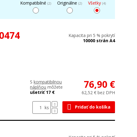
Kompatibilné
Originálne
Všetky
(2)
(2)
(4)
00474
Kapacita pri 5 % pokrytí
10000 strán A4
76,90 €
S
kompatibilnou
náplňou
môžete
ušetriť 17 €
62,52 € bez DPH
Pridať do košíka
ks