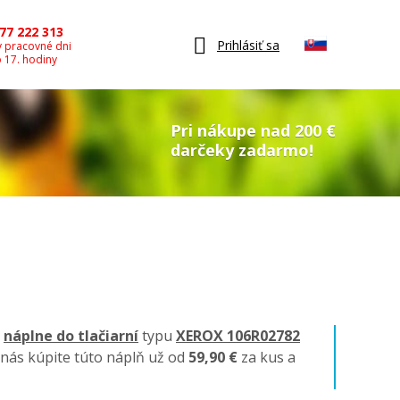
77 222 313
Prihlásiť sa
v pracovné dni
o 17. hodiny
Pri nákupe nad 200 €
darčeky zadarmo!
é
náplne do tlačiarní
typu
XEROX 106R02782
 nás kúpite túto náplň už od
59,90 €
za kus a