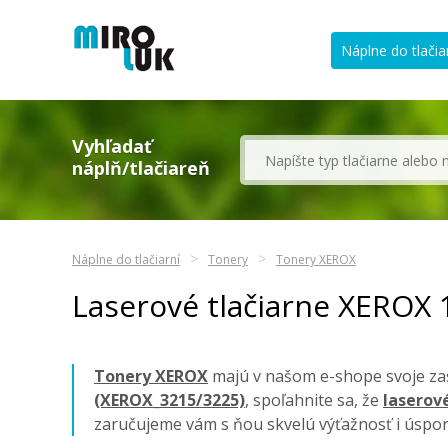
Náplne do tlačia
Vyhľadať
náplň/tlačiareň
Náplne do tlačiarní
Tonery
Tonery XEROX
Laserové tlačiarne XEROX
Tonery XEROX
majú v našom e-shope svoje zas
(XEROX_3215/3225)
, spoľahnite sa, že
laserové
zaručujeme vám s ňou skvelú výťažnosť i úspor