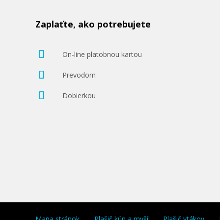
Zaplaťte, ako potrebujete
On-line platobnou kartou
Prevodom
Dobierkou
Mapa stránok
Plašič kún a myší
Plašič vtákov