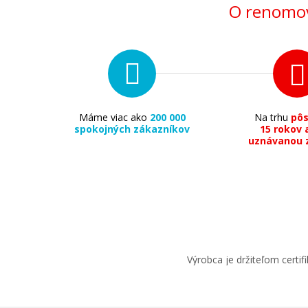
O renomov
Máme viac ako
200 000
Na trhu
pô
spokojných zákazníkov
15 rokov 
uznávanou 
Výrobca je držiteľom cert