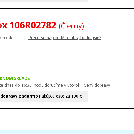
ox 106R02782
(Čierny)
Miroluk
Prečo sú náplne Miroluk výhodnejšie?
ERNOM SKLADE
te dnes do 16:30. hod., doručíme v utorok
Ceny dopravy
 dopravy zadarmo
nakúpte ešte za 100 €