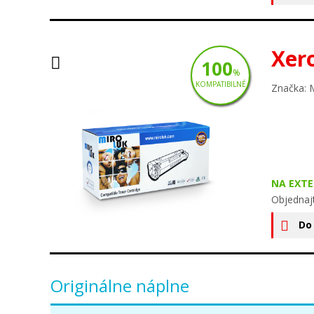
Xer
100
%
KOMPATIBILNÉ
Značka: 
NA EXT
Objednaj
Do
Originálne náplne