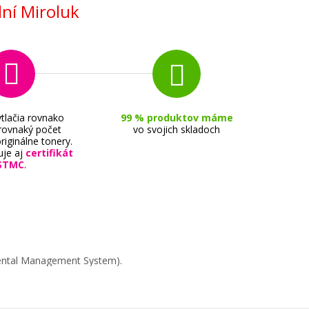
ní Miroluk
tlačia rovnako
99 % produktov máme
 rovnaký počet
vo svojich skladoch
riginálne tonery.
uje aj
certifikát
STMC
.
mental Management System).