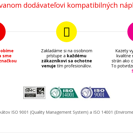
anom dodávateľovi kompatibilných nápl
sobíme
Zakladáme si na osobnom
Kazety vy
a sme
prístupe a
každému
kvalitne
značkou
zákazníkovi sa ochotne
strán ako o
venuje
tím profesionálov.
To potvrdz
ifikátov ISO 9001 (Quality Management System) a ISO 14001 (Enviro