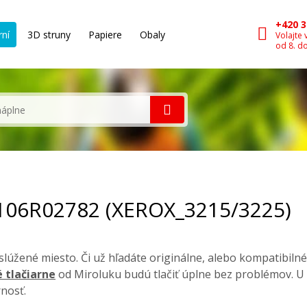
+420 3
rní
3D struny
Papiere
Obaly
Volajte 
od 8. d
 106R02782 (XEROX_3215/3225)
lúžené miesto. Či už hľadáte originálne, alebo kompatibiln
 tlačiarne
od Miroluku budú tlačiť úplne bez problémov. U
nosť.