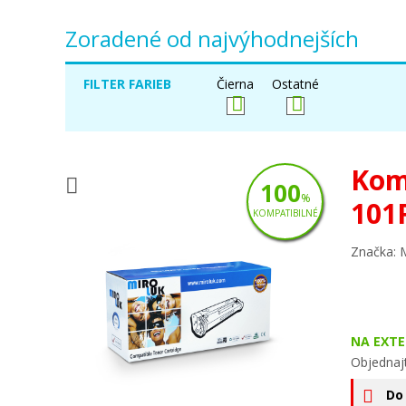
Zoradené od najvýhodnejších
FILTER FARIEB
Čierna
Ostatné
Kom
100
%
101
KOMPATIBILNÉ
Značka: 
NA EXT
Objednaj
Do