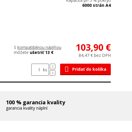
Kapacita pri 5 % pokrytí
6000 strán A4
103,90 €
S
kompatibilnou náplňou
môžete
ušetriť 13 €
84,47 € bez DPH
Pridať do košíka
ks
100 % garancia kvality
garancia kvality náplní