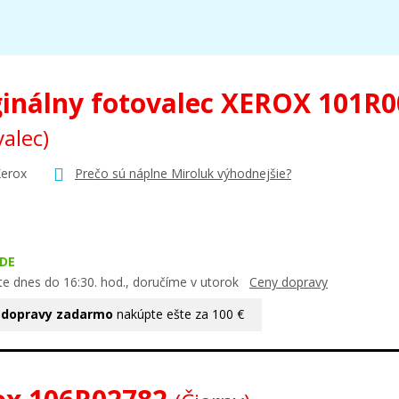
ginálny fotovalec XEROX 101R
valec)
Xerox
Prečo sú náplne Miroluk výhodnejšie?
DE
te dnes do 16:30. hod., doručíme v utorok
Ceny dopravy
 dopravy zadarmo
nakúpte ešte za 100 €