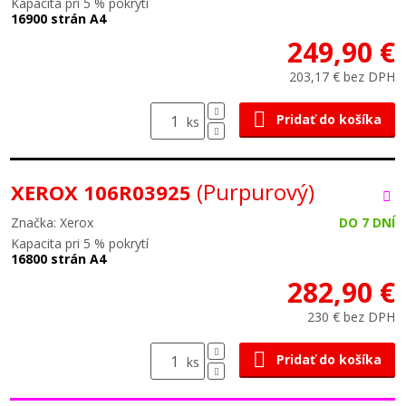
Kapacita pri 5 % pokrytí
16900 strán A4
249,90 €
203,17 € bez DPH
Pridať do košíka
ks
(Purpurový)
XEROX 106R03925
Značka: Xerox
DO 7 DNÍ
Kapacita pri 5 % pokrytí
16800 strán A4
282,90 €
230 € bez DPH
Pridať do košíka
ks