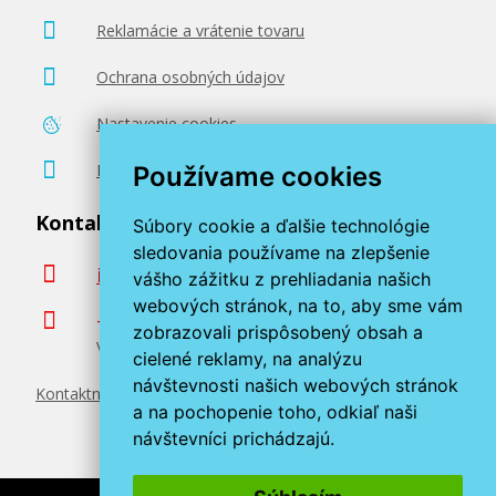
Reklamácie a vrátenie tovaru
Ochrana osobných údajov
Nastavenie cookies
Poradenstvo zadarmo
Používame cookies
Kontaktujte nás
Súbory cookie a ďalšie technológie
sledovania používame na zlepšenie
info@miroluk.sk
vášho zážitku z prehliadania našich
webových stránok, na to, aby sme vám
+420 377 222 313
zobrazovali prispôsobený obsah a
Volajte v pracovné dni od 8. do 17. hod.
cielené reklamy, na analýzu
návštevnosti našich webových stránok
Kontaktné údaje
a na pochopenie toho, odkiaľ naši
návštevníci prichádzajú.