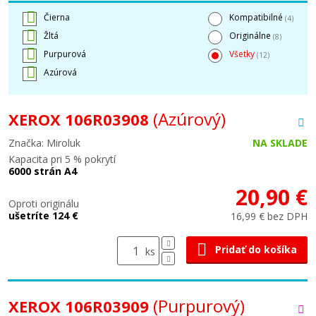
Čierna
Kompatibilné
(4)
Žltá
Originálne
(8)
Purpurová
Všetky
(12)
Azúrová
(Azúrový)
XEROX 106R03908
Značka: Miroluk
NA SKLADE
Kapacita pri 5 % pokrytí
6000 strán A4
20,90 €
Oproti originálu
ušetríte 124 €
16,99 € bez DPH
Pridať do košíka
ks
(Purpurový)
XEROX 106R03909