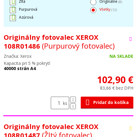
Žltá
Originálne
(8)
Purpurová
Všetky
(12)
Azúrová
Originálny fotovalec XEROX
(Purpurový fotovalec)
108R01486
Značka: Xerox
NA SKLADE
Kapacita pri 5 % pokrytí
40000 strán A4
102,90 €
83,66 € bez DPH
Pridať do košíka
ks
Originálny fotovalec XEROX
(Žltý fotovalec)
108R01487