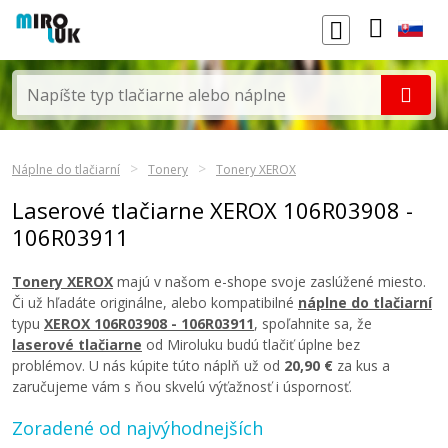
Náplne do tlačiarní
Tonery
Tonery XEROX
Laserové tlačiarne XEROX 106R03908 -
106R03911
Tonery XEROX
majú v našom e-shope svoje zaslúžené miesto.
Či už hľadáte originálne, alebo kompatibilné
náplne do tlačiarní
typu
XEROX 106R03908 - 106R03911
, spoľahnite sa, že
laserové tlačiarne
od Miroluku budú tlačiť úplne bez
problémov. U nás kúpite túto náplň už od
20,90 €
za kus a
zaručujeme vám s ňou skvelú výťažnosť i úspornosť.
Zoradené od najvýhodnejších