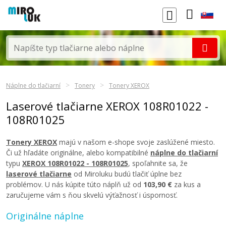
Náplne do tlačiarní
Tonery
Tonery XEROX
Laserové tlačiarne XEROX 108R01022 -
108R01025
Tonery XEROX
majú v našom e-shope svoje zaslúžené miesto.
Či už hľadáte originálne, alebo kompatibilné
náplne do tlačiarní
typu
XEROX 108R01022 - 108R01025
, spoľahnite sa, že
laserové tlačiarne
od Miroluku budú tlačiť úplne bez
problémov. U nás kúpite túto náplň už od
103,90 €
za kus a
zaručujeme vám s ňou skvelú výťažnosť i úspornosť.
Originálne náplne