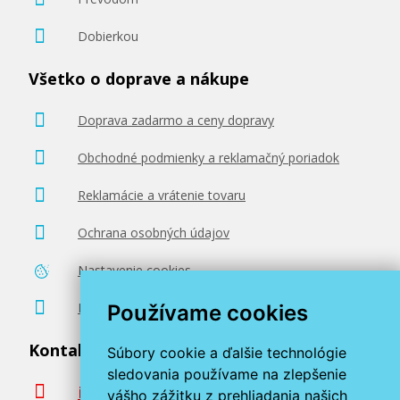
Dobierkou
Všetko o doprave a nákupe
Doprava zadarmo a ceny dopravy
Obchodné podmienky a reklamačný poriadok
Reklamácie a vrátenie tovaru
Ochrana osobných údajov
Nastavenie cookies
Poradenstvo zadarmo
Používame cookies
Kontaktujte nás
Súbory cookie a ďalšie technológie
sledovania používame na zlepšenie
info@miroluk.sk
vášho zážitku z prehliadania našich