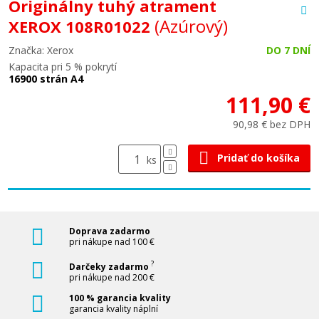
Originálny tuhý atrament
(Azúrový)
XEROX 108R01022
Značka: Xerox
DO 7 DNÍ
Kapacita pri 5 % pokrytí
16900 strán A4
111,90 €
90,98 € bez DPH
Pridať do košíka
ks
Doprava zadarmo
pri nákupe nad 100 €
?
Darčeky zadarmo
pri nákupe nad 200 €
100 % garancia kvality
garancia kvality náplní