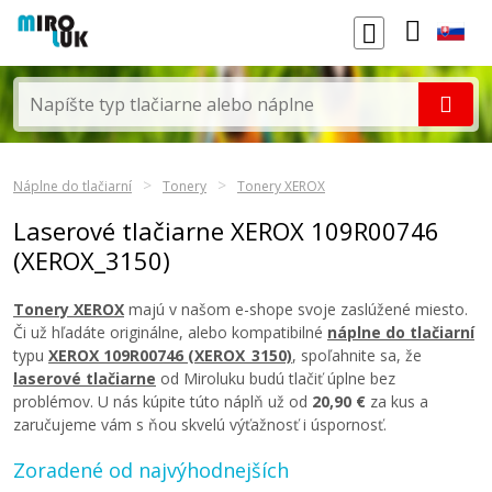
Náplne do tlačiarní
Tonery
Tonery XEROX
Laserové tlačiarne XEROX 109R00746
(XEROX_3150)
Tonery XEROX
majú v našom e-shope svoje zaslúžené miesto.
Či už hľadáte originálne, alebo kompatibilné
náplne do tlačiarní
typu
XEROX 109R00746 (XEROX_3150)
, spoľahnite sa, že
laserové tlačiarne
od Miroluku budú tlačiť úplne bez
problémov. U nás kúpite túto náplň už od
20,90 €
za kus a
zaručujeme vám s ňou skvelú výťažnosť i úspornosť.
Zoradené od najvýhodnejších