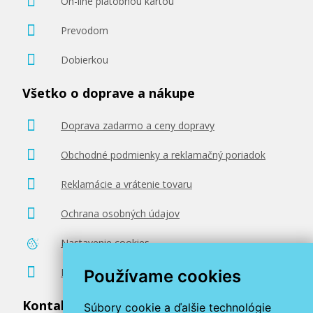
On-line platobnou kartou
Prevodom
Dobierkou
Všetko o doprave a nákupe
Doprava zadarmo a ceny dopravy
Obchodné podmienky a reklamačný poriadok
Reklamácie a vrátenie tovaru
Ochrana osobných údajov
Nastavenie cookies
Poradenstvo zadarmo
Používame cookies
Kontaktujte nás
Súbory cookie a ďalšie technológie