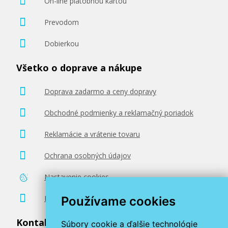
On-line platobnou kartou
Prevodom
Dobierkou
Všetko o doprave a nákupe
Doprava zadarmo a ceny dopravy
Obchodné podmienky a reklamačný poriadok
Reklamácie a vrátenie tovaru
Ochrana osobných údajov
Nastavenie cookies
Poradenstvo zadarmo
Používame cookies
Kontaktujte nás
Súbory cookie a ďalšie technológie