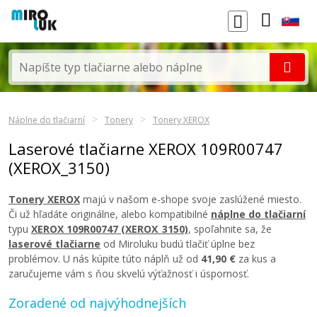
Náplne do tlačiarní
Tonery
Tonery XEROX
Laserové tlačiarne XEROX 109R00747
(XEROX_3150)
Tonery XEROX
majú v našom e-shope svoje zaslúžené miesto.
Či už hľadáte originálne, alebo kompatibilné
náplne do tlačiarní
typu
XEROX 109R00747 (XEROX_3150)
, spoľahnite sa, že
laserové tlačiarne
od Miroluku budú tlačiť úplne bez
problémov. U nás kúpite túto náplň už od
41,90 €
za kus a
zaručujeme vám s ňou skvelú výťažnosť i úspornosť.
Zoradené od najvýhodnejších