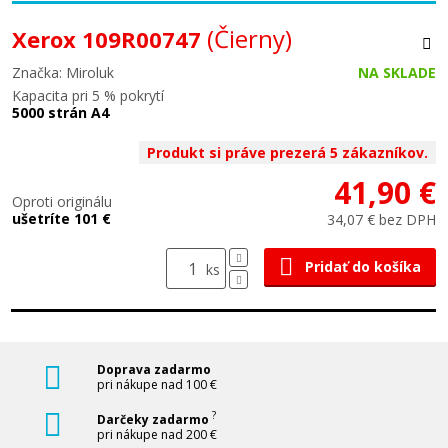
(Čierny)
Xerox 109R00747
Značka: Miroluk
NA SKLADE
Kapacita pri 5 % pokrytí
5000 strán A4
Produkt si práve prezerá 5 zákazníkov.
41,90 €
Oproti originálu
ušetríte 101 €
34,07 € bez DPH
Pridať do košíka
ks
Doprava zadarmo
pri nákupe nad 100 €
?
Darčeky zadarmo
pri nákupe nad 200 €