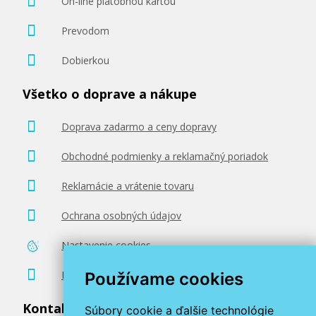
On-line platobnou kartou
Prevodom
Dobierkou
Všetko o doprave a nákupe
Doprava zadarmo a ceny dopravy
Obchodné podmienky a reklamačný poriadok
Reklamácie a vrátenie tovaru
Ochrana osobných údajov
Nastavenie cookies
Poradenstvo zadarmo
Používame cookies
Kontaktujte nás
Súbory cookie a ďalšie technológie