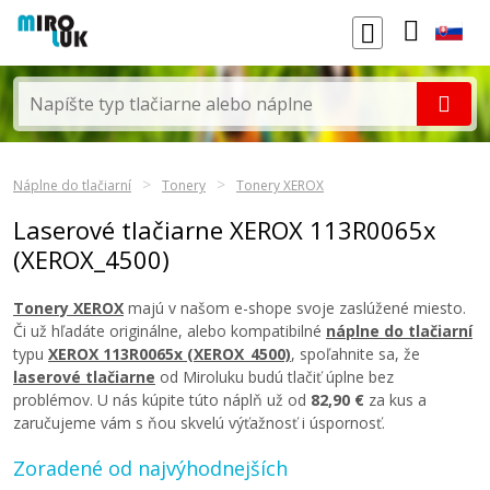
Náplne do tlačiarní
Tonery
Tonery XEROX
Laserové tlačiarne XEROX 113R0065x
(XEROX_4500)
Tonery XEROX
majú v našom e-shope svoje zaslúžené miesto.
Či už hľadáte originálne, alebo kompatibilné
náplne do tlačiarní
typu
XEROX 113R0065x (XEROX_4500)
, spoľahnite sa, že
laserové tlačiarne
od Miroluku budú tlačiť úplne bez
problémov. U nás kúpite túto náplň už od
82,90 €
za kus a
zaručujeme vám s ňou skvelú výťažnosť i úspornosť.
Zoradené od najvýhodnejších