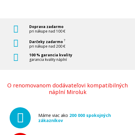
Pridať do košíka
Doprava zadarmo
pri nákupe nad 100 €
Originálna náplň Brother LC-3237Y (Žltá)
?
Darčeky zadarmo
pri nákupe nad 200 €
Originálna náplň
100 % garancia kvality
garancia kvality náplní
O renomovanom dodávateľovi kompatibilných
náplní Miroluk
29,90 €
Máme viac ako
200 000 spokojných
Pridať do košíka
zákazníkov