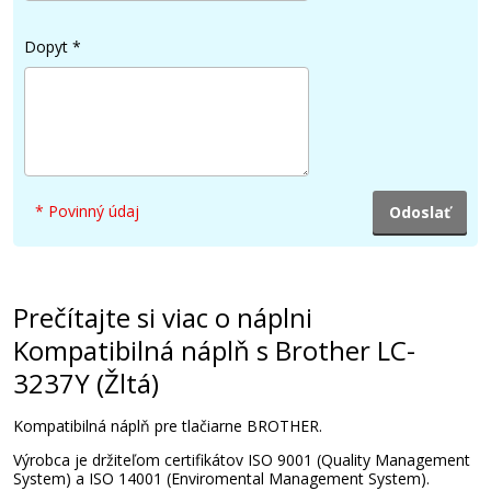
Dopyt
*
29,90 €
Pridať do košíka
* Povinný údaj
Originálna náplň Brother LC-3237M
(Purpurová)
Originálna náplň
Prečítajte si viac o náplni
Kompatibilná náplň s Brother LC-
3237Y (Žltá)
Kompatibilná náplň pre tlačiarne BROTHER.
Výrobca je držiteľom certifikátov ISO 9001 (Quality Management
29,90 €
System) a ISO 14001 (Enviromental Management System).