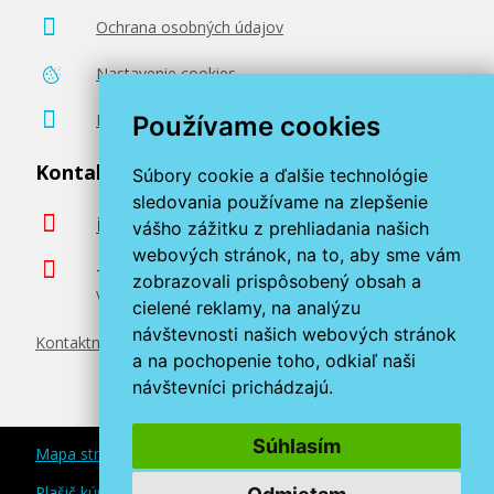
Ochrana osobných údajov
Nastavenie cookies
Poradenstvo zadarmo
Používame cookies
Kontaktujte nás
Súbory cookie a ďalšie technológie
sledovania používame na zlepšenie
info@miroluk.sk
vášho zážitku z prehliadania našich
webových stránok, na to, aby sme vám
+420 377 222 313
zobrazovali prispôsobený obsah a
Volajte v pracovné dni od 8. do 17. hod.
cielené reklamy, na analýzu
návštevnosti našich webových stránok
Kontaktné údaje
a na pochopenie toho, odkiaľ naši
návštevníci prichádzajú.
Súhlasím
Mapa stránok
Plašič kún a myší