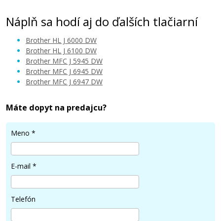
Náplň sa hodí aj do ďalších tlačiarní
Brother HL J 6000 DW
Brother HL J 6100 DW
Brother MFC J 5945 DW
Brother MFC J 6945 DW
28,90 €
Brother MFC J 6947 DW
Pridať do košíka
Máte dopyt na predajcu?
Meno
*
Originálna náplň Brother LC-3237C
(Azúrová)
E-mail
*
Originálna náplň
Telefón