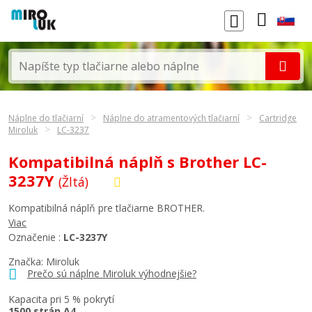
Náplne do tlačiarní
Náplne do atramentových tlačiarní
Cartridge
Miroluk
LC-3237
Kompatibilná náplň s Brother LC-
3237Y
(Žltá)
Kompatibilná náplň pre tlačiarne BROTHER.
Viac
Označenie :
LC-3237Y
Značka: Miroluk
Prečo sú náplne Miroluk výhodnejšie?
Kapacita pri 5 % pokrytí
1500 strán A4