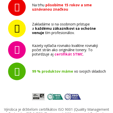
Na trhu
pôsobíme 15 rokov a sme
Originálna náplň Brother LC-3237BK
uznávanou značkou
(čierna)
Originálna náplň
Zakladáme si na osobnom prístupe
a
každému zákazníkovi sa ochotne
venuje
tím profesionálov.
Kazety vytlačia rovnako kvalitne rovnaký
počet strán ako originálne tonery. To
potvrdzuje aj
certifikát STMC
.
45,90 €
99 % produktov máme
vo svojich skladoch
Pridať do košíka
Výrobca je držiteľom certifikátov ISO 9001 (Quality Management