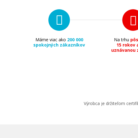
Máme viac ako
200 000
Na trhu
pô
spokojných zákazníkov
15 rokov 
13,90 €
uznávanou 
Pridať do košíka
Originálna náplň Canon CLI-551M
(Purpurová)
Výrobca je držiteľom cert
Originálna náplň