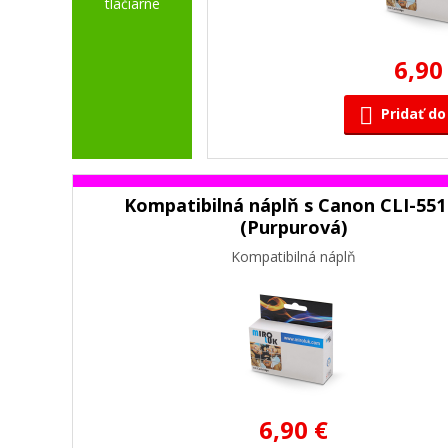
tlačiarne
6,90
Pridať do
Kompatibilná náplň s Canon CLI-55
(Purpurová)
Kompatibilná náplň
6,90 €