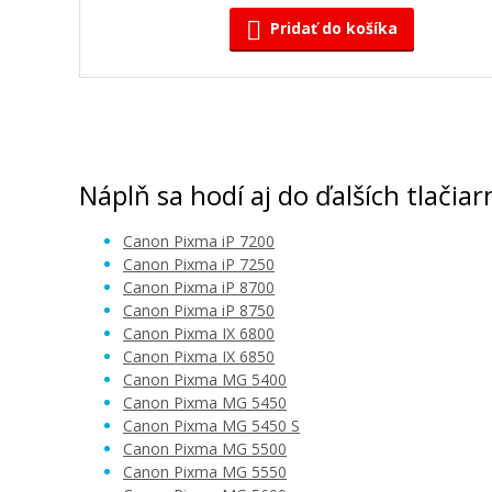
Pridať do košíka
Kompatibilná náplň s Canon CLI-551GY (
Kompatibilná náplň
Náplň sa hodí aj do ďalších tlačiar
Canon Pixma iP 7200
Canon Pixma iP 7250
Canon Pixma iP 8700
Canon Pixma iP 8750
Canon Pixma IX 6800
Canon Pixma IX 6850
6,90 €
Canon Pixma MG 5400
Canon Pixma MG 5450
Pridať do košíka
Canon Pixma MG 5450 S
Canon Pixma MG 5500
Canon Pixma MG 5550