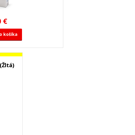
0 €
o košíka
(Žltá)