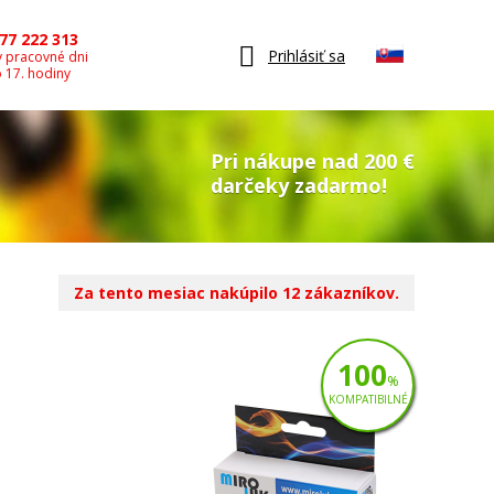
77 222 313
Prihlásiť sa
v pracovné dni
o 17. hodiny
Pri nákupe nad 200 €
darčeky zadarmo!
Za tento mesiac nakúpilo 12 zákazníkov.
100
%
KOMPATIBILNÉ