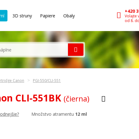
+420 3
rní
3D struny
Papiere
Obaly
Volajte 
od 8. d
rtridge Canon
PGI-550/CLI-551
non CLI-551BK
(čierna)
Množstvo atramentu
12 ml
hodnejšie?