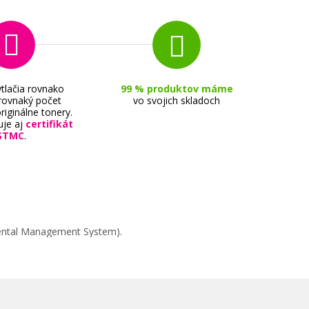
tlačia rovnako
99 % produktov máme
 rovnaký počet
vo svojich skladoch
riginálne tonery.
uje aj
certifikát
STMC
.
rová)
mental Management System).