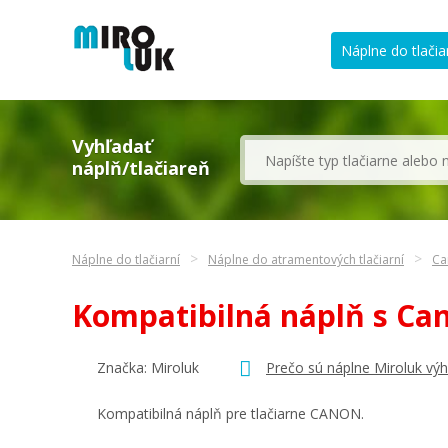
Náplne do tlačia
Vyhľadať
náplň/tlačiareň
Náplne do tlačiarní
Náplne do atramentových tlačiarní
Ca
Kompatibilná náplň s Ca
Značka: Miroluk
Prečo sú náplne Miroluk vý
Kompatibilná náplň pre tlačiarne CANON.