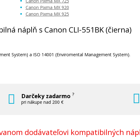
Canon Pixma MX 725
Canon Pixma MX 920
I-551
Sada kompatibilných náplní s Canon P
Canon Pixma MX 925
a CLI-551
Súprava kompatibilných náplní
ibilná náplň s Canon CLI-551BK (čierna)
agement System) a ISO 14001 (Enviromental Management System).
28,90 €
Pridať do košíka
?
Darčeky zadarmo
pri nákupe nad 200 €
á)
Originálna náplň Canon CLI-551GY (S
anom dodávateľovi kompatibilných nápl
Originálna náplň