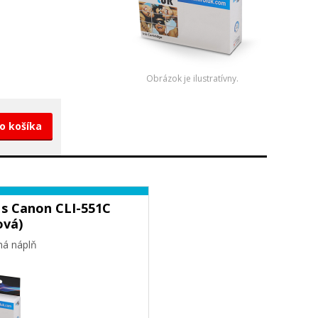
Obrázok je ilustratívny.
do košíka
 s Canon CLI-551C
ová)
ná náplň