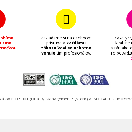
sobíme
Zakladáme si na osobnom
Kazety vy
a sme
prístupe a
každému
kvalitne
13,90 €
značkou
zákazníkovi sa ochotne
strán ako o
venuje
tím profesionálov.
To potvrdz
Pridať do košíka
Originálna náplň Canon CLI-551C (Azú
ifikátov ISO 9001 (Quality Management System) a ISO 14001 (Enviro
Originálna náplň