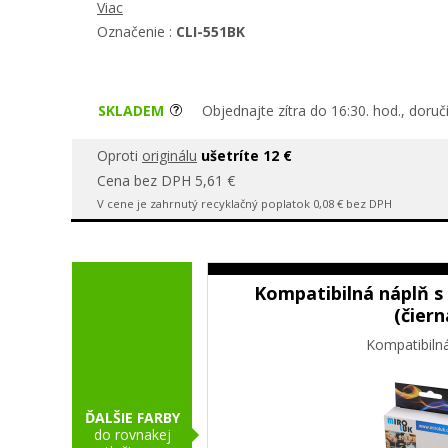
Viac
Označenie :
CLI-551BK
SKLADEM
Objednajte zítra do 16:30. hod., doru
Oproti
originálu
ušetríte 12 €
Cena bez DPH 5,61 €
V cene je zahrnutý recyklačný poplatok 0,08 € bez DPH
Kompatibilná náplň s
(čiern
Kompatibiln
ĎALŠIE FARBY
do rovnakej