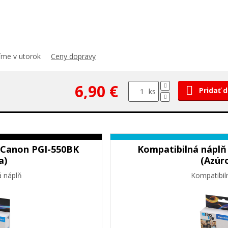
číme v utorok
Ceny dopravy
6,90 €
Pridať 
ks
 Canon PGI-550BK
Kompatibilná náplň
a)
(Azúr
á náplň
Kompatibil