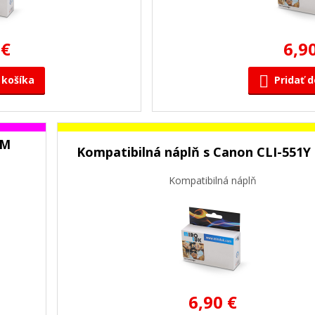
 €
6,9
 košíka
Pridať d
1M
Kompatibilná náplň s Canon CLI-551Y 
Kompatibilná náplň
6,90 €