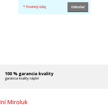
GI-550
* Povinný údaj
100 % garancia kvality
garancia kvality náplní
ivá)
ní Miroluk