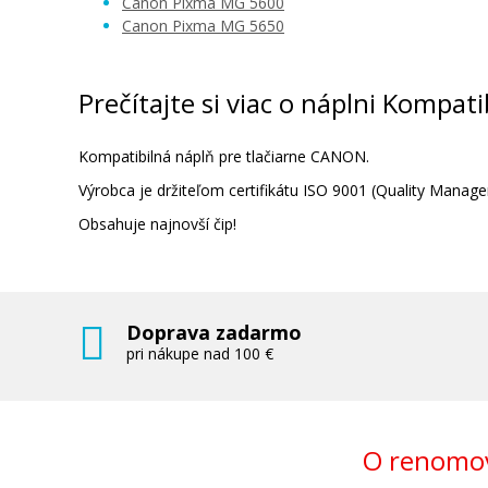
Canon Pixma MG 5600
Canon Pixma MG 5650
Sada kompatibilných náplní s Canon CL
(čierna a farebná)
Súprava kompatibilných náplní
Prečítajte si viac o náplni Kompat
Kompatibilná náplň pre tlačiarne CANON.
Výrobca je držiteľom certifikátu ISO 9001 (Quality Man
Obsahuje najnovší čip!
22,90 €
Pridať do košíka
Doprava zadarmo
pri nákupe nad 100 €
Originálna náplň Canon CLI-551Y (Žlt
O renomov
Originálna náplň