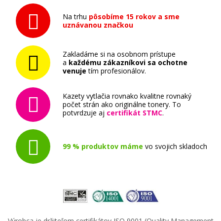
(Purpurová)
Na trhu
pôsobíme 15 rokov a sme
Originálna náplň
uznávanou značkou
Zakladáme si na osobnom prístupe
a
každému zákazníkovi sa ochotne
venuje
tím profesionálov.
Kazety vytlačia rovnako kvalitne rovnaký
17,90 €
počet strán ako originálne tonery. To
potvrdzuje aj
certifikát STMC
.
Pridať do košíka
99 % produktov máme
vo svojich skladoch
Originálna náplň Canon PGI-1500BK XL
(čierna)
Originálna náplň
Výrobca je držiteľom certifikátov ISO 9001 (Quality Management