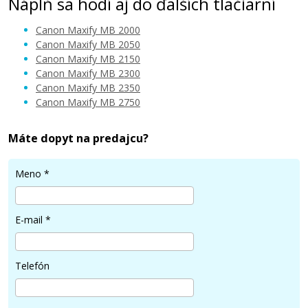
Náplň sa hodí aj do ďalších tlačiarní
Canon Maxify MB 2000
Canon Maxify MB 2050
Canon Maxify MB 2150
Canon Maxify MB 2300
10,90 €
Canon Maxify MB 2350
Canon Maxify MB 2750
Pridať do košíka
Máte dopyt na predajcu?
Meno
*
Sada kompatibilných náplní s Canon PGI-
1500XL
Súprava kompatibilných náplní
E-mail
*
Telefón