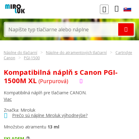
Náplne do tlačiarní
Náplne do atramentových tlačiarní
Cartridge
Canon
PGI-1500
Kompatibilná náplň s Canon PGI-
1500M XL
(Purpurová)
Kompatibilná náplň pre tlačiarne CANON.
Viac
Značka: Miroluk
Prečo sú náplne Miroluk výhodnejšie?
Množstvo atramentu
13 ml
SKLADEM