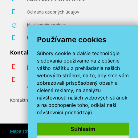
55,90 €
Ochrana osobných údajov
Pridať do košíka
Nastavenie cookies
Poradenstvo zadarmo
Používame cookies
Sada originálných náplň Canon PGI-1500XL
Kontaktujte nás
Súbory cookie a ďalšie technológie
sledovania používame na zlepšenie
Súprava originálnych náplní
info@miroluk.sk
vášho zážitku z prehliadania našich
webových stránok, na to, aby sme vám
+420 377 222 313
zobrazovali prispôsobený obsah a
Volajte v pracovné dni od 8. do 17. hod.
cielené reklamy, na analýzu
návštevnosti našich webových stránok
Kontaktné údaje
a na pochopenie toho, odkiaľ naši
návštevníci prichádzajú.
72,90 €
Súhlasím
Pridať do košíka
Mapa stránok