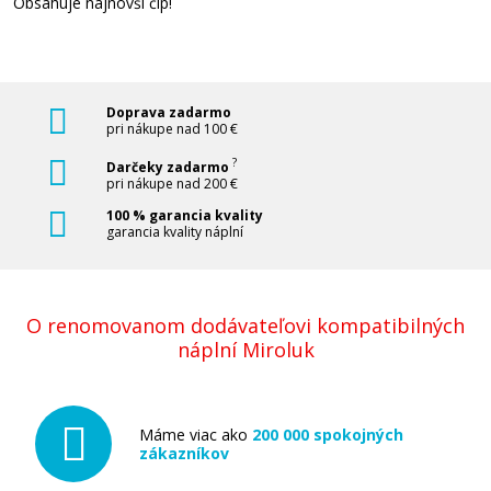
Obsahuje najnovší čip!
Originálna náplň Canon PGI-1500Y XL
(Žltá)
Doprava zadarmo
pri nákupe nad 100 €
Originálna náplň
?
Darčeky zadarmo
pri nákupe nad 200 €
100 % garancia kvality
garancia kvality náplní
O renomovanom dodávateľovi kompatibilných
17,90 €
náplní Miroluk
Pridať do košíka
Máme viac ako
200 000 spokojných
zákazníkov
Originálna náplň Canon PGI-1500M XL