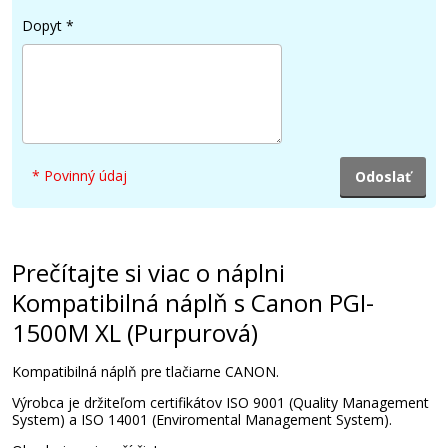
Dopyt
*
39,90 €
Pridať do košíka
Originálna náplň Canon PGI-1500C XL
* Povinný údaj
(Azúrová)
Originálna náplň
Prečítajte si viac o náplni
Kompatibilná náplň s Canon PGI-
1500M XL (Purpurová)
Kompatibilná náplň pre tlačiarne CANON.
17,90 €
Výrobca je držiteľom certifikátov ISO 9001 (Quality Management
System) a ISO 14001 (Enviromental Management System).
Pridať do košíka