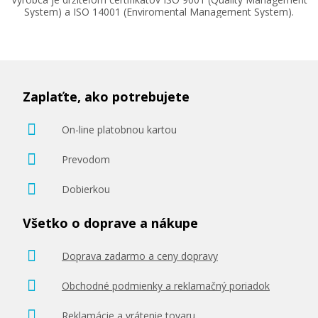
System) a ISO 14001 (Enviromental Management System).
28,90 €
Zaplaťte, ako potrebujete
Pridať do košíka
On-line platobnou kartou
Prevodom
Sada originálných náplň Canon PGI-1500
Dobierkou
Súprava originálnych náplní
Všetko o doprave a nákupe
Doprava zadarmo a ceny dopravy
Obchodné podmienky a reklamačný poriadok
Reklamácie a vrátenie tovaru