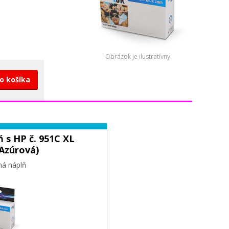
Obrázok je ilustratívny.
do košíka
 s HP č. 951C XL
Azúrová)
ná náplň