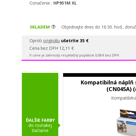
Označenie :
HP951M XL
SKLADEM
Objednajte dnes do 16:30. hod., doruč
Oproti
originálu
ušetríte 35 €
Cena bez DPH 12,11 €
V cene je zahrnutý recyklačný poplatok 0,08 € bez DPH
Kompatibilná náplň 
(CN045A) (
Kompatibiln
ĎALŠIE FARBY
do rovnakej
tlačiarne