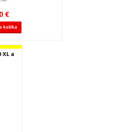
0 €
o košíka
0 XL a