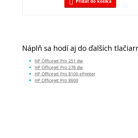
Pridať do košíka
Originálna náplň HP č. 951Y (CN052AE) (
Originálna náplň
Náplň sa hodí aj do ďalších tlačiar
HP Officejet Pro 251 dw
HP Officejet Pro 276 dw
HP Officejet Pro 8100 ePrinter
HP Officejet Pro 8600
30,90 €
Pridať do košíka