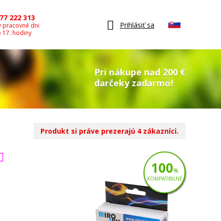
77 222 313
Prihlásiť sa
v pracovné dni
o 17. hodiny
Pri nákupe nad 200 €
darčeky zadarmo!
Produkt si práve prezerajú 4 zákazníci.
100
%
KOMPATIBILNÉ