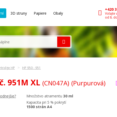
+420 3
rní
3D struny
Papiere
Obaly
Volajte 
od 8. d
rtridge HP
HP 950 - 951
 č. 951M XL
(CN047A)
(Purpurová)
Množstvo atramentu
30 ml
hodnejšie?
Kapacita pri 5 % pokrytí
1500 strán A4