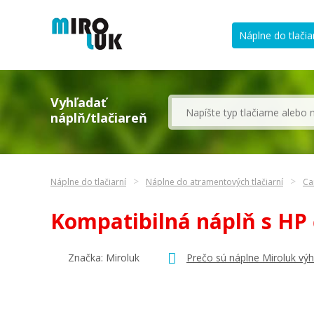
Náplne do tlačia
Vyhľadať
náplň/tlačiareň
Náplne do tlačiarní
Náplne do atramentových tlačiarní
Ca
Kompatibilná náplň s HP
Značka: Miroluk
Prečo sú náplne Miroluk vý