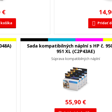
 €
14,9
 košíka
Pridať d
048A)
Sada kompatibilných náplní s HP č. 95
951 XL (C2P43AE)
Súprava kompatibilných náplní
55,90 €