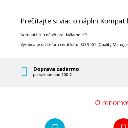
Originálna náplň HP č. 951C (CN050A
(Azúrová)
Originálna náplň
Prečítajte si viac o náplni Kompa
Kompatibilná náplň
pre
tlačiarne
HP
.
Výrobca
je
držiteľom
certifikátu
ISO
9001
(
Quality
Manage
30,90 €
Doprava zadarmo
pri nákupe nad 100 €
Pridať do košíka
O renomov
Originálna náplň HP č. 951C XL (CN04
(Azúrová)
Originálna náplň