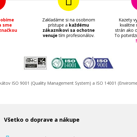
sobíme
Zakladáme si na osobnom
Kazety vy
a sme
prístupe a
každému
kvalitne
značkou
zákazníkovi sa ochotne
strán ako o
venuje
tím profesionálov.
To potvrdz
49,90 €
Pridať do košíka
ifikátov ISO 9001 (Quality Management System) a ISO 14001 (Enviro
8A)
Originálna náplň HP č. 950BK XL (CN
(čierna)
Originálna náplň
Všetko o doprave a nákupe