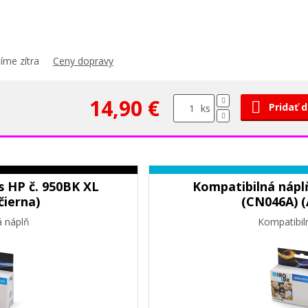
íme zítra
Ceny dopravy
14,90 €
Pridať 
ks
s HP č. 950BK XL
Kompatibilná náplň
čierna)
(CN046A) (
á náplň
Kompatibil