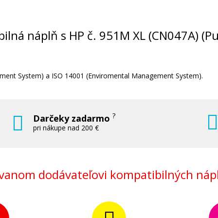
E)
Originálna náplň HP č. 950BK (CN04
(čierna)
Originálna náplň
tibilná náplň s HP č. 951M XL (CN047A) (P
ment
System
)
a
ISO
14001
(
Enviromental
Management
System
)
.
43,90 €
?
Darčeky zadarmo
pri nákupe nad 200 €
Pridať do košíka
anom dodávateľovi kompatibilných nápl
6A)
Originálna náplň HP č. 951M XL (CN0
(Purpurová)
Originálna náplň