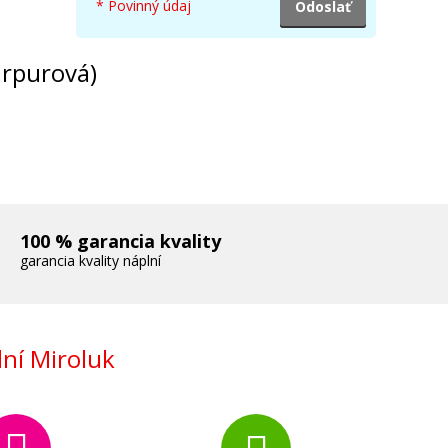
9AE)
* Povinný údaj
urpurová)
100 % garancia kvality
garancia kvality náplní
ní Miroluk
47A)