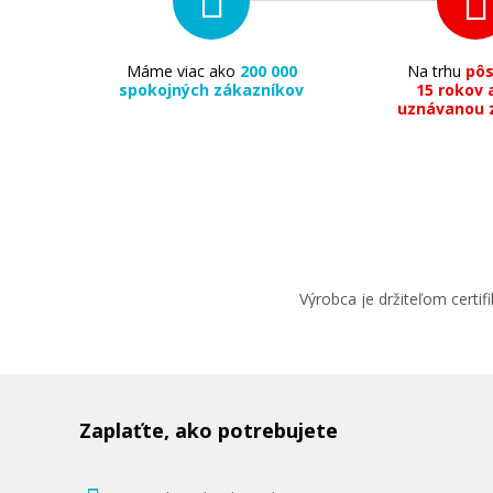
Máme viac ako
200 000
Na trhu
pô
spokojných zákazníkov
15 rokov 
uznávanou 
49,90 €
Pridať do košíka
Výrobca je držiteľom cert
Originálna náplň HP č. 951Y XL (CN04
(Žltá)
Originálna náplň
Zaplaťte, ako potrebujete