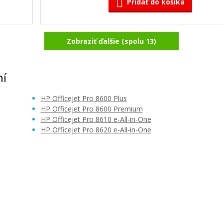
Pridať do košíka
Zobraziť ďalšie (spolu 13)
Originálna náplň HP č. 951M (CN051
Žltá)
(Purpurová)
Originálna náplň
ní
HP Officejet Pro 8600 Plus
HP Officejet Pro 8600 Premium
HP Officejet Pro 8610 e-All-in-One
HP Officejet Pro 8620 e-All-in-One
30,90 €
Pridať do košíka