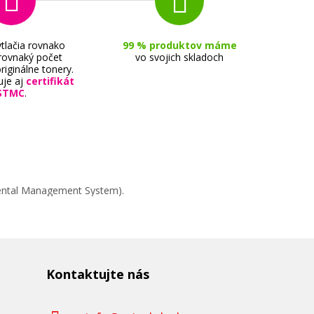
tlačia rovnako
99 % produktov máme
 rovnaký počet
vo svojich skladoch
riginálne tonery.
uje aj
certifikát
STMC
.
mental Management System).
045A)
Kontaktujte nás