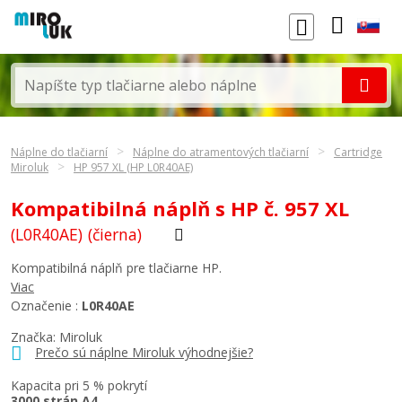
Náplne do tlačiarní
Náplne do atramentových tlačiarní
Cartridge
Miroluk
HP 957 XL (HP L0R40AE)
Kompatibilná náplň s HP č. 957 XL
(L0R40AE)
(čierna)
Kompatibilná náplň pre tlačiarne HP.
Viac
Označenie :
L0R40AE
Značka: Miroluk
Prečo sú náplne Miroluk výhodnejšie?
Kapacita pri 5 % pokrytí
3000 strán A4