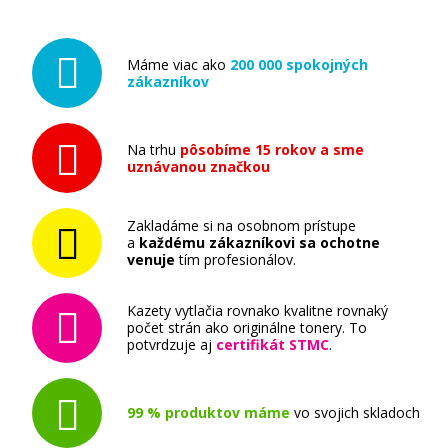
Máme viac ako
200 000 spokojných
zákazníkov
Na trhu
pôsobíme 15 rokov a sme
uznávanou značkou
Zakladáme si na osobnom prístupe
a
každému zákazníkovi sa ochotne
venuje
tím profesionálov.
Kazety vytlačia rovnako kvalitne rovnaký
počet strán ako originálne tonery. To
potvrdzuje aj
certifikát STMC
.
99 % produktov máme
vo svojich skladoch