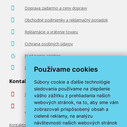
Doprava zadarmo a ceny dopravy
Obchodné podmienky a reklamačný poriadok
Reklamácie a vrátenie tovaru
Ochrana osobných údajov
Nastavenie cookies
Poradenstvo zadarmo
Používame cookies
Kontaktujte nás
Súbory cookie a ďalšie technológie
sledovania používame na zlepšenie
info@miroluk.sk
vášho zážitku z prehliadania našich
webových stránok, na to, aby sme vám
+420 377 222 313
zobrazovali prispôsobený obsah a
Volajte v pracovné dni od 8. do 17. hod.
cielené reklamy, na analýzu
návštevnosti našich webových stránok
Kontaktné údaje