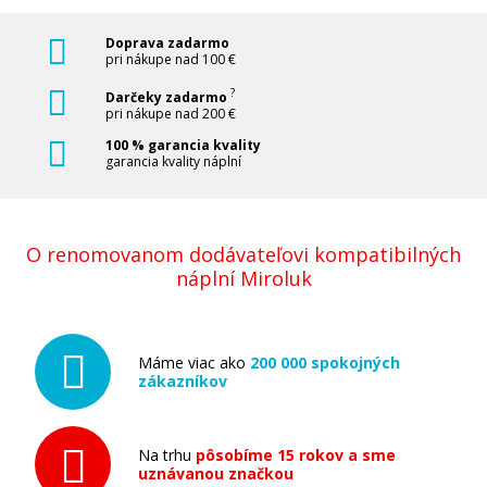
Doprava zadarmo
pri nákupe nad 100 €
?
Darčeky zadarmo
pri nákupe nad 200 €
100 % garancia kvality
garancia kvality náplní
O renomovanom dodávateľovi kompatibilných
náplní Miroluk
Máme viac ako
200 000 spokojných
zákazníkov
Na trhu
pôsobíme 15 rokov a sme
uznávanou značkou