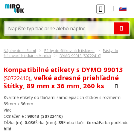
Náplne do tlačiarní
Pásky do štítkovacích tiskáren
Pásky do
štítkovacích tiskáren Miroluk
DYMO 99013 (S0722410)
Kompatibilné etikety s DYMO 99013
, veľké adresné priehľadné
(S0722410)
štítky, 89 mm x 36 mm, 260 ks
Kvalitné etikety do tlačiarní samolepiacich štítkov s rozmermi
89mm x 36mm.
Viac
Označenie :
99013 (S0722410)
Dĺžka (m):
0.036
Šírka (mm):
89
Farba tlače:
černá
Farba podkladu:
bílá