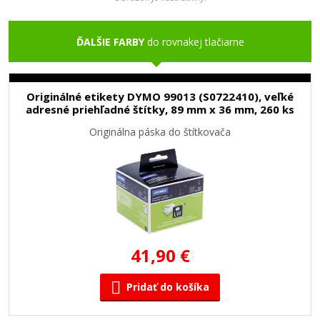
ĎALŠIE FARBY
do rovnakej tlačiarne
Originálné etikety DYMO 99013 (S0722410), veľké
adresné priehľadné štítky, 89 mm x 36 mm, 260 ks
Originálna páska do štítkovača
41,90 €
Pridať do košíka