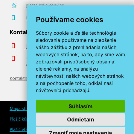
Nastavenie cookies
Poradenstvo zadarmo
Používame cookies
Kontaktujte nás
Súbory cookie a ďalšie technológie
sledovania používame na zlepšenie
info@miroluk.sk
vášho zážitku z prehliadania našich
webových stránok, na to, aby sme vám
+420 377 222 313
zobrazovali prispôsobený obsah a
Volajte v pracovné dni od 8. do 17. hod.
cielené reklamy, na analýzu
návštevnosti našich webových stránok
Kontaktné údaje
a na pochopenie toho, odkiaľ naši
návštevníci prichádzajú.
Súhlasím
Mapa stránok
Plašič kún a myší
Odmietam
Plašič vtákov
Zmeniť moje nastavenia