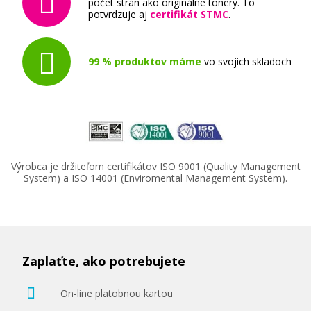
počet strán ako originálne tonery. To
potvrdzuje aj
certifikát STMC
.
99 % produktov máme
vo svojich skladoch
Výrobca je držiteľom certifikátov ISO 9001 (Quality Management
System) a ISO 14001 (Enviromental Management System).
Zaplaťte, ako potrebujete
On-line platobnou kartou