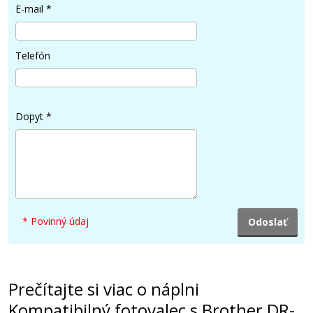
E-mail
*
Telefón
Dopyt
*
* Povinný údaj
Prečítajte si viac o náplni
Kompatibilný fotovalec s Brother DR-