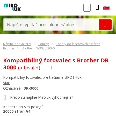
Náplne do tlačiarní
Tonery
Tonery do laserových tiskáren
Brother
Brother TN-3030/3060
Kompatibilný fotovalec s Brother DR-
3000
(fotovalec)
Kompatibilný fotovalec pre tlačiarne BROTHER.
Viac
Označenie :
DR-3000
Prečo sú náplne Miroluk výhodnejšie?
Kapacita pri 5 % pokrytí
20000 strán A4