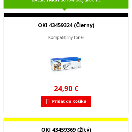
OKI 43459324 (Čierny)
Kompatibilný toner
24,90 €
Pridať do košíka
OKI 43459369 (Žltý)