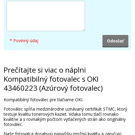
24,90 €
Pridať do košíka
* Povinný údaj
Kompatibilný fotovalec s OKI 43460224
(Čierny fotovalec)
Kompatibilní fotoválec
Prečítajte si viac o náplni
Kompatibilný fotovalec s OKI
43460223 (Azúrový fotovalec)
Kompatibilný fotoválec pre tlačiarne OKI.
Fotoválec spĺňa medzinárodne uznávaný certifikát STMC, ktorý
74,90 €
testuje kvalitu tonerových kaziet. Vďaka tomu tlačí rovnako
kvalitne a s rovnakým počtom vytlačených strán ako originálny
fotoválec.
Pridať do košíka
Naše fotovalca dosahujú najvyššiu možnú kvalitu a zaručujú