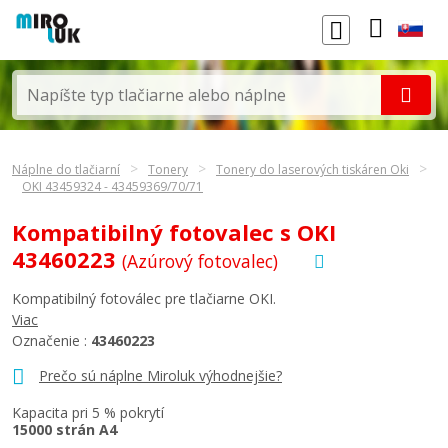
Náplne do tlačiarní
Tonery
Tonery do laserových tiskáren Oki
OKI 43459324 - 43459369/70/71
Kompatibilný fotovalec s OKI
43460223
(Azúrový fotovalec)
Kompatibilný fotoválec pre tlačiarne OKI.
Viac
Označenie :
43460223
Prečo sú náplne Miroluk výhodnejšie?
Kapacita pri 5 % pokrytí
15000 strán A4