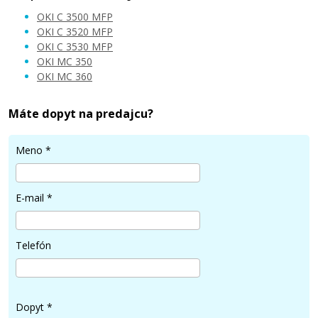
OKI C 3500 MFP
OKI C 3520 MFP
OKI C 3530 MFP
OKI MC 350
24,90 €
OKI MC 360
Pridať do košíka
Máte dopyt na predajcu?
Meno
*
OKI 43459371 (Azúrový)
E-mail
*
Kompatibilný toner
Telefón
Dopyt
*