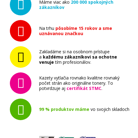
Máme viac ako
200 000 spokojných
Kompatibilní fotoválec
zákazníkov
Na trhu
pôsobíme 15 rokov a sme
uznávanou značkou
Zakladáme si na osobnom prístupe
74,90 €
a
každému zákazníkovi sa ochotne
venuje
tím profesionálov.
Pridať do košíka
Kazety vytlačia rovnako kvalitne rovnaký
počet strán ako originálne tonery. To
potvrdzuje aj
certifikát STMC
.
Originálna zapekacia jednotka OKI
43377103
99 % produktov máme
vo svojich skladoch
Originálny toner