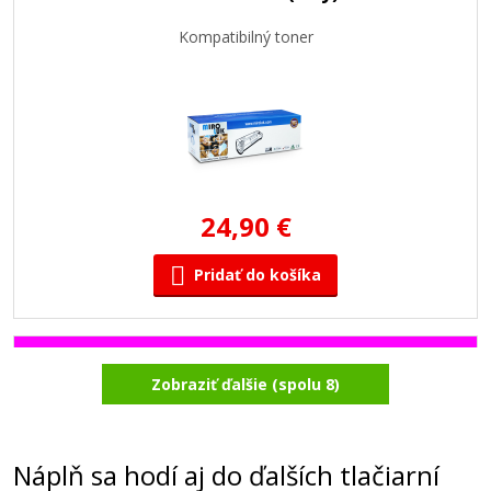
Kompatibilný toner
24,90 €
Pridať do košíka
OKI 43459370 (Purpurový)
Zobraziť ďalšie (spolu 8)
Kompatibilný toner
Náplň sa hodí aj do ďalších tlačiarní