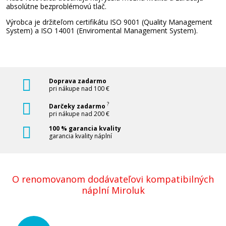
absolútne bezproblémovú tlač.
Výrobca je držiteľom certifikátu ISO 9001 (Quality Management
Kompatibilný fotovalec s OKI 43460221
System) a ISO 14001 (Enviromental Management System).
(Žltý fotovalec)
Kompatibilní fotoválec
Doprava zadarmo
pri nákupe nad 100 €
?
Darčeky zadarmo
pri nákupe nad 200 €
100 % garancia kvality
garancia kvality náplní
74,90 €
Pridať do košíka
O renomovanom dodávateľovi kompatibilných
náplní Miroluk
Kompatibilný fotovalec s OKI 43460222
(Purpurový fotovalec)