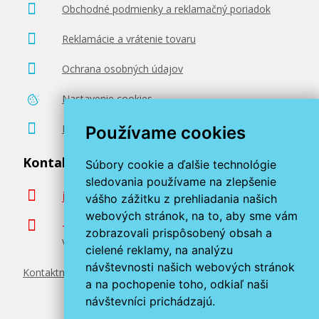
Obchodné podmienky a reklamačný poriadok
Reklamácie a vrátenie tovaru
Ochrana osobných údajov
Nastavenie cookies
Poradenstvo zadarmo
Používame cookies
Kontaktujte nás
Súbory cookie a ďalšie technológie
sledovania používame na zlepšenie
info@miroluk.sk
vášho zážitku z prehliadania našich
webových stránok, na to, aby sme vám
+420 377 222 313
zobrazovali prispôsobený obsah a
Volajte v pracovné dni od 8. do 17. hod.
cielené reklamy, na analýzu
návštevnosti našich webových stránok
Kontaktné údaje
a na pochopenie toho, odkiaľ naši
návštevníci prichádzajú.