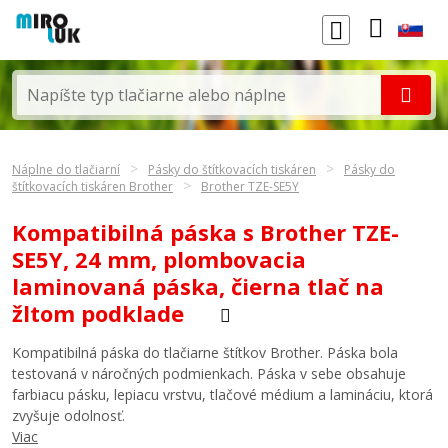
Náplne do tlačiarní
Pásky do štítkovacích tiskáren
Pásky do
štítkovacích tiskáren Brother
Brother TZE-SE5Y
Kompatibilná páska s Brother TZE-
SE5Y, 24 mm, plombovacia
laminovaná páska, čierna tlač na
žltom podklade
Kompatibilná páska do tlačiarne štítkov Brother. Páska bola
testovaná v náročných podmienkach. Páska v sebe obsahuje
farbiacu pásku, lepiacu vrstvu, tlačové médium a lamináciu, ktorá
zvyšuje odolnosť.
Viac