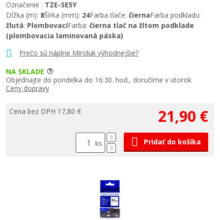
Označenie :
TZE-SE5Y
Dĺžka (m):
8
Šírka (mm):
24
Farba tlače:
čierna
Farba podkladu:
žlutá
:
Plombovací
Farba:
čierna tlač na žltom podklade
(plombovacia laminovaná páska)
Prečo sú náplne Miroluk výhodnejšie?
NA SKLADE
Objednajte do pondelka do 16:30. hod., doručíme v utorok
Ceny dopravy
21,90 €
Cena bez DPH 17,80 €
Pridať do košíka
ks