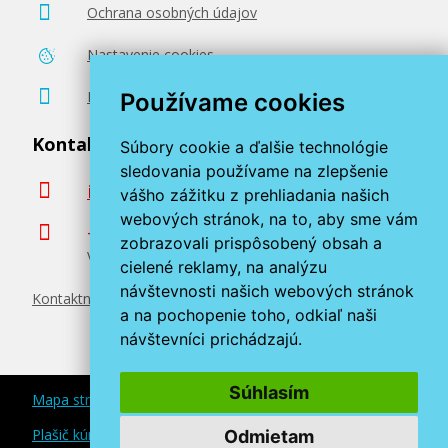
Ochrana osobných údajov
Nastavenie cookies
Poradenstvo zadarmo
Používame cookies
Kontaktujte nás
Súbory cookie a ďalšie technológie
sledovania používame na zlepšenie
info@miroluk.sk
vášho zážitku z prehliadania našich
webových stránok, na to, aby sme vám
+420 377 222 313
zobrazovali prispôsobený obsah a
Volajte v pracovné dni od 8. do 17. hod.
cielené reklamy, na analýzu
návštevnosti našich webových stránok
Kontaktné údaje
a na pochopenie toho, odkiaľ naši
návštevníci prichádzajú.
Súhlasím
Mapa stránok
Plašič kún a myší
Odmietam