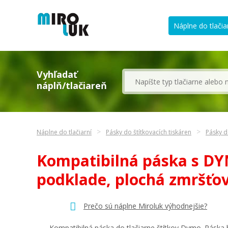
Náplne do tlačia
Vyhľadať
náplň/tlačiareň
Náplne do tlačiarní
Pásky do štítkovacích tiskáren
Pásky d
Kompatibilná páska s D
podklade, plochá zmršťo
Prečo sú náplne Miroluk výhodnejšie?
Kompatibilná páska do tlačiarne štítkov Dymo. Páska