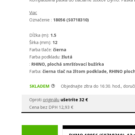
Viac
Označenie :
18056 (S0718310)
Dĺžka (m):
1.5
Šírka (mm):
12
Farba tlače:
čierna
Farba podkladu:
žlutá
:
RHINO, plochá smršťovací bužírka
Farba:
čierna tlač na žltom podklade, RHINO ploc
SKLADEM
Objednajte zítra do 16:30. hod., doru
Oproti
originálu
ušetríte 32 €
Cena bez DPH 12,93 €
DYMO 18056 (S0718310), 12 m