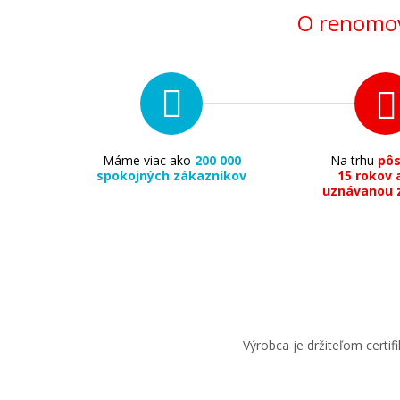
O renomov
Máme viac ako
200 000
Na trhu
pô
spokojných zákazníkov
15 rokov 
uznávanou 
Výrobca je držiteľom cert