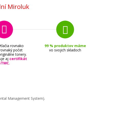
ní Miroluk
tlačia rovnako
99 % produktov máme
 rovnaký počet
vo svojich skladoch
riginálne tonery.
uje aj
certifikát
STMC
.
mental Management System).