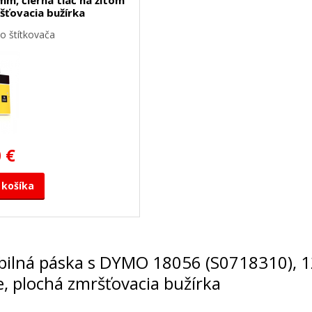
šťovacia bužírka
o štítkovača
 €
 košíka
tibilná páska s DYMO 18056 (S0718310), 
, plochá zmršťovacia bužírka