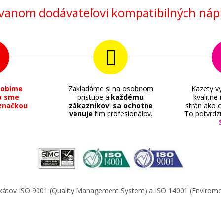
anom dodávateľovi kompatibilných nápl
sobíme
Zakladáme si na osobnom
Kazety vy
a sme
prístupe a
každému
kvalitne
značkou
zákazníkovi sa ochotne
strán ako o
venuje
tím profesionálov.
To potvrdz
ifikátov ISO 9001 (Quality Management System) a ISO 14001 (Enviro