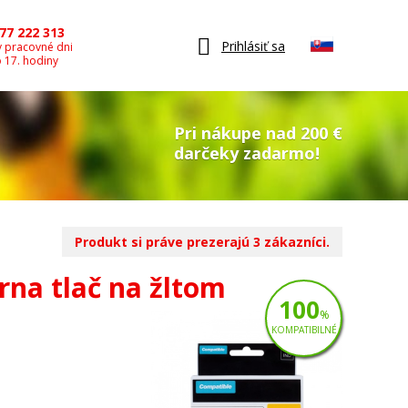
77 222 313
Prihlásiť sa
v pracovné dni
o 17. hodiny
Pri nákupe nad 200 €
darčeky zadarmo!
Produkt si práve prezerajú 3 zákazníci.
rna tlač na žltom
100
%
KOMPATIBILNÉ