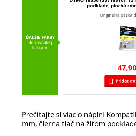
podklade, plochá zmr
Originálna páska d
ĎALŠIE FARBY
do rovnakej
tlačiarne
47,90
Pridať do
Prečítajte si viac o náplni Kompa
mm, čierna tlač na žltom podklade