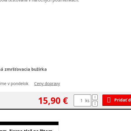
há zmršťovacia bužírka
číme v pondelok
Ceny dopravy
15,90 €
Pridať 
ks
m, čierna tlač na žltom