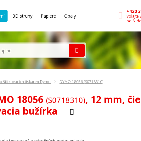
+420 3
rní
3D struny
Papiere
Obaly
Volajte 
od 8. d
o štítkovacích tiskáren Dymo
DYMO 18056 (S0718310)
YMO 18056
, 12 mm, čie
(S0718310)
vacia bužírka
 bola testovaná v náročných podmienkach.