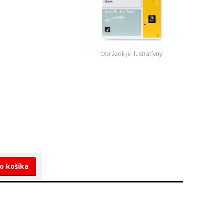
Obrázok je ilustratívny.
do košíka