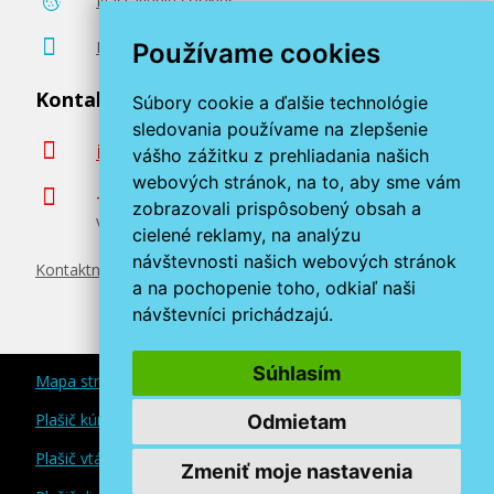
Nastavenie cookies
Poradenstvo zadarmo
Používame cookies
Kontaktujte nás
Súbory cookie a ďalšie technológie
sledovania používame na zlepšenie
info@miroluk.sk
vášho zážitku z prehliadania našich
webových stránok, na to, aby sme vám
+420 377 222 313
zobrazovali prispôsobený obsah a
Volajte v pracovné dni od 8. do 17. hod.
cielené reklamy, na analýzu
návštevnosti našich webových stránok
Kontaktné údaje
a na pochopenie toho, odkiaľ naši
návštevníci prichádzajú.
Súhlasím
Mapa stránok
Plašič kún a myší
Odmietam
Plašič vtákov
Zmeniť moje nastavenia