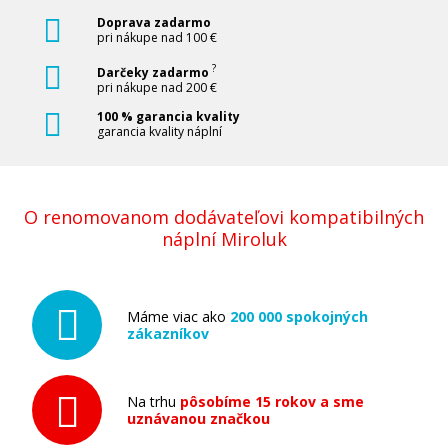
Doprava zadarmo
pri nákupe nad 100 €
?
Darčeky zadarmo
pri nákupe nad 200 €
100 % garancia kvality
garancia kvality náplní
O renomovanom dodávateľovi kompatibilných
náplní Miroluk
Máme viac ako
200 000 spokojných
zákazníkov
Na trhu
pôsobíme 15 rokov a sme
uznávanou značkou