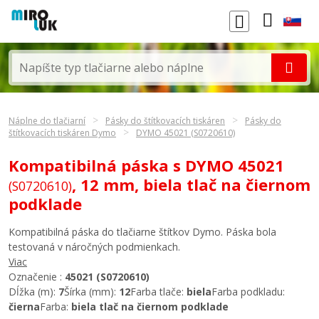
Náplne do tlačiarní
Pásky do štítkovacích tiskáren
Pásky do
štítkovacích tiskáren Dymo
DYMO 45021 (S0720610)
Kompatibilná páska s DYMO 45021
, 12 mm, biela tlač na čiernom
(S0720610)
podklade
Kompatibilná páska do tlačiarne štítkov Dymo. Páska bola
testovaná v náročných podmienkach.
Viac
Označenie :
45021 (S0720610)
Dĺžka (m):
7
Šírka (mm):
12
Farba tlače:
biela
Farba podkladu:
čierna
Farba:
biela tlač na čiernom podklade