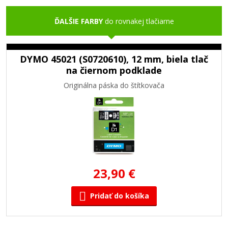
ĎALŠIE FARBY
do rovnakej tlačiarne
DYMO 45021 (S0720610), 12 mm, biela tlač
na čiernom podklade
Originálna páska do štítkovača
23,90 €
Pridať do košíka