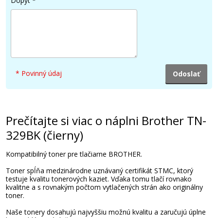
Dopyt
*
21,90 €
Pridať do košíka
* Povinný údaj
Brother TN-329BK (čierny)
Originálny toner
Prečítajte si viac o náplni Brother TN-
329BK (čierny)
Kompatibilný toner pre tlačiarne BROTHER.
Toner spĺňa medzinárodne uznávaný certifikát STMC, ktorý
testuje kvalitu tonerových kaziet. Vďaka tomu tlačí rovnako
kvalitne a s rovnakým počtom vytlačených strán ako originálny
toner.
98,90 €
Naše tonery dosahujú najvyššiu možnú kvalitu a zaručujú úplne