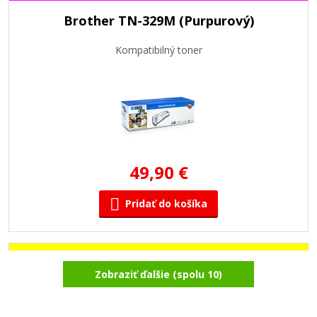
Brother TN-329M (Purpurový)
Kompatibilný toner
49,90 €
Pridať do košíka
Brother TN-329Y (Žltý)
Zobraziť ďalšie (spolu 10)
Kompatibilný toner