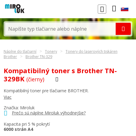
Náplne do tlačiarní
Tonery
Tonery do laserových tiskáren
Brother
Brother TN-329
Kompatibilný toner s Brother TN-
329BK
(čierny)
Kompatibilný toner pre tlačiarne BROTHER.
Viac
Značka: Miroluk
Prečo sú náplne Miroluk výhodnejšie?
Kapacita pri 5 % pokrytí
6000 strán A4