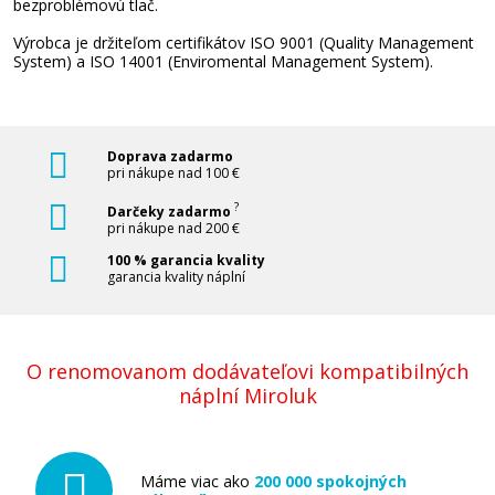
bezproblémovú tlač.
Pridať do košíka
Výrobca je držiteľom certifikátov ISO 9001 (Quality Management
System) a ISO 14001 (Enviromental Management System).
Originálna pásová jednotka Brother BU-
320CL
Doprava zadarmo
Originálny toner
pri nákupe nad 100 €
?
Darčeky zadarmo
pri nákupe nad 200 €
100 % garancia kvality
garancia kvality náplní
113,90 €
O renomovanom dodávateľovi kompatibilných
náplní Miroluk
Pridať do košíka
Máme viac ako
200 000 spokojných