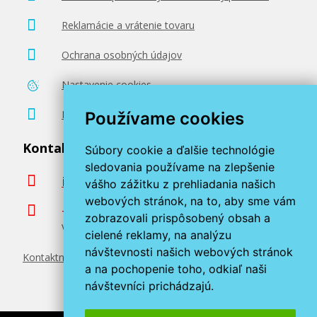
230,90 €
Reklamácie a vrátenie tovaru
Ochrana osobných údajov
Pridať do košíka
Nastavenie cookies
Poradenstvo zadarmo
Používame cookies
Brother TN-329Y (Žltý)
Kontaktujte nás
Súbory cookie a ďalšie technológie
Originálny toner
sledovania používame na zlepšenie
info@miroluk.sk
vášho zážitku z prehliadania našich
webových stránok, na to, aby sme vám
+420 377 222 313
zobrazovali prispôsobený obsah a
Volajte v pracovné dni od 8. do 17. hod.
cielené reklamy, na analýzu
návštevnosti našich webových stránok
Kontaktné údaje
a na pochopenie toho, odkiaľ naši
230,90 €
návštevníci prichádzajú.
Pridať do košíka