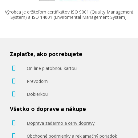
Výrobca je držiteľom certifikátov ISO 9001 (Quality Management
System) a ISO 14001 (Enviromental Management System).
230,90 €
Zaplaťte, ako potrebujete
Pridať do košíka
On-line platobnou kartou
Prevodom
Brother TN-329M (Purpurový)
Dobierkou
Originálny toner
Všetko o doprave a nákupe
Doprava zadarmo a ceny dopravy
Obchodné podmienky a reklamačný poriadok