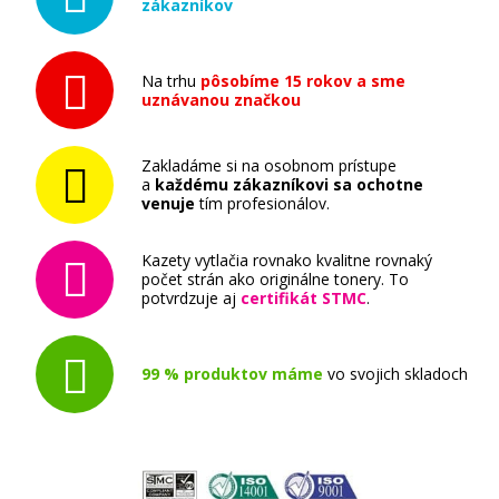
Originálny fotovalec Brother DR-321CL
zákazníkov
(fotovalec)
Originální fotoválec
Na trhu
pôsobíme 15 rokov a sme
uznávanou značkou
Zakladáme si na osobnom prístupe
a
každému zákazníkovi sa ochotne
venuje
tím profesionálov.
191,90 €
Kazety vytlačia rovnako kvalitne rovnaký
počet strán ako originálne tonery. To
potvrdzuje aj
certifikát STMC
.
Pridať do košíka
99 % produktov máme
vo svojich skladoch
Brother TN-329C (Azúrový)
Originálny toner