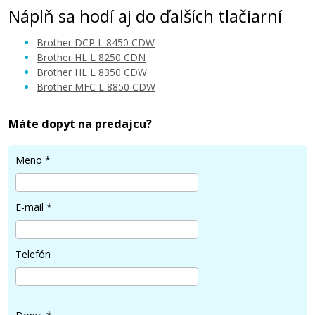
Náplň sa hodí aj do ďalších tlačiarní
Brother DCP L 8450 CDW
Brother HL L 8250 CDN
Brother HL L 8350 CDW
Brother MFC L 8850 CDW
49,90 €
Máte dopyt na predajcu?
Pridať do košíka
Meno
*
Originálna odpadová nádobka Brother
E-mail
*
WT-320CL
Originálna odpadová nádobka
Telefón