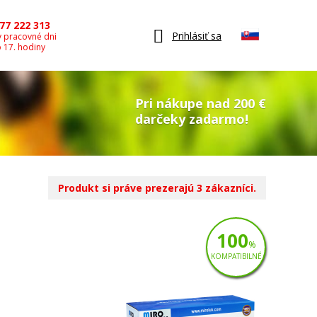
77 222 313
Prihlásiť sa
v pracovné dni
o 17. hodiny
Pri nákupe nad 200 €
darčeky zadarmo!
Produkt si práve prezerajú 3 zákazníci.
100
%
KOMPATIBILNÉ