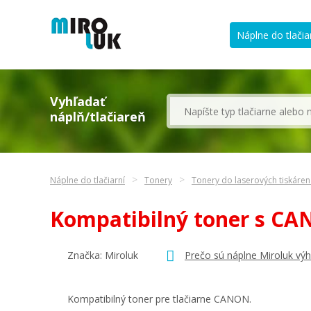
Náplne do tlačia
Vyhľadať
náplň/tlačiareň
Náplne do tlačiarní
Tonery
Tonery do laserových tiskáre
Kompatibilný toner s C
Značka: Miroluk
Prečo sú náplne Miroluk vý
Kompatibilný toner pre tlačiarne CANON.