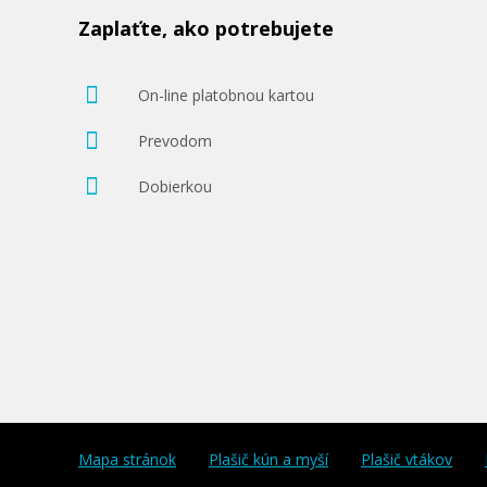
Zaplaťte, ako potrebujete
On-line platobnou kartou
Prevodom
Dobierkou
Mapa stránok
Plašič kún a myší
Plašič vtákov