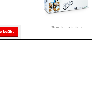
Obrázok je ilustratívny.
do košíka