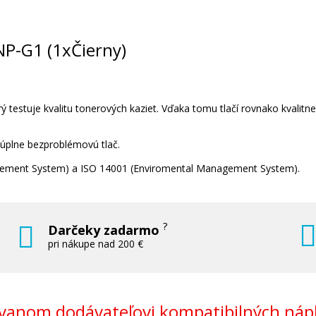
 NP-G1 (1xČierny)
 testuje kvalitu tonerových kaziet. Vďaka tomu tlačí rovnako kvalitn
 úplne bezproblémovú tlač.
nagement System) a ISO 14001 (Enviromental Management System).
?
Darčeky zadarmo
pri nákupe nad 200 €
anom dodávateľovi kompatibilných nápl