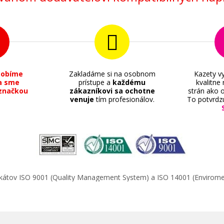
sobíme
Zakladáme si na osobnom
Kazety vy
a sme
prístupe a
každému
kvalitne
značkou
zákazníkovi sa ochotne
strán ako o
venuje
tím profesionálov.
To potvrdz
ifikátov ISO 9001 (Quality Management System) a ISO 14001 (Enviro