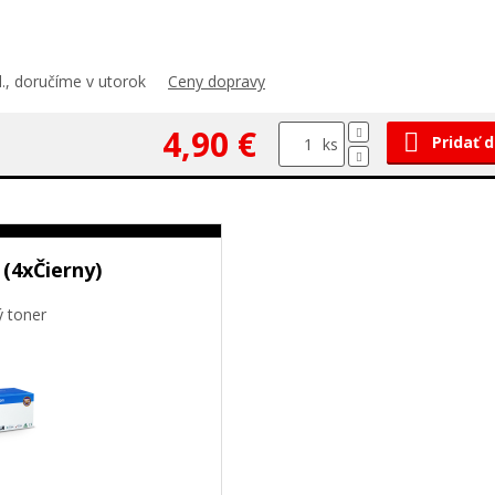
., doručíme v utorok
Ceny dopravy
4,90 €
Pridať 
ks
(4xČierny)
ý toner