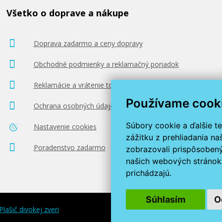
Všetko o doprave a nákupe
Doprava zadarmo a ceny dopravy
Obchodné podmienky a reklamačný poriadok
Reklamácie a vrátenie tovaru
Používame cook
Ochrana osobných údajov
Súbory cookie a ďalšie t
Nastavenie cookies
zážitku z prehliadania n
Poradenstvo zadarmo
zobrazovali prispôsobený
našich webových stránok 
prichádzajú.
Súhlasím
O
Plašič divokej zveri