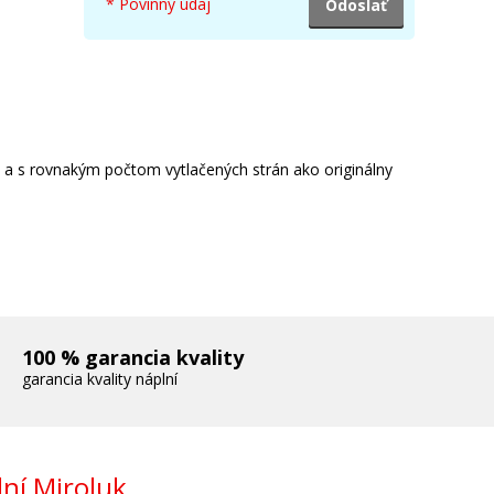
* Povinný údaj
e a s rovnakým počtom vytlačených strán ako originálny
100 % garancia kvality
garancia kvality náplní
ní Miroluk