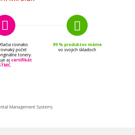
tlačia rovnako
99 % produktov máme
 rovnaký počet
vo svojich skladoch
riginálne tonery.
uje aj
certifikát
STMC
.
mental Management System).