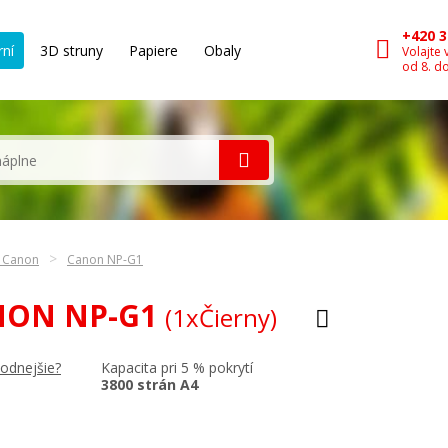
+420 3
rní
3D struny
Papiere
Obaly
Volajte 
od 8. d
n Canon
Canon NP-G1
ANON NP-G1
(1xČierny)
Kapacita pri 5 % pokrytí
hodnejšie?
3800 strán A4