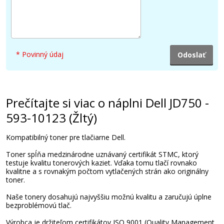
* Povinný údaj
Prečítajte si viac o náplni Dell JD750 -
593-10123 (Žltý)
Kompatibilný toner pre tlačiarne Dell.
Toner spĺňa medzinárodne uznávaný certifikát STMC, ktorý
testuje kvalitu tonerových kaziet. Vďaka tomu tlačí rovnako
kvalitne a s rovnakým počtom vytlačených strán ako originálny
toner.
Naše tonery dosahujú najvyššiu možnú kvalitu a zaručujú úplne
bezproblémovú tlač.
Výrobca je držiteľom certifikátov ISO 9001 (Quality Management