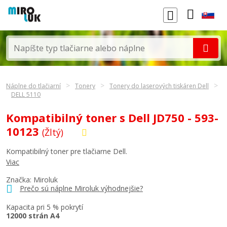
Náplne do tlačiarní
Tonery
Tonery do laserových tiskáren Dell
DELL 5110
Kompatibilný toner s Dell JD750 - 593-
10123
(Žltý)
Kompatibilný toner pre tlačiarne Dell.
Viac
Značka: Miroluk
Prečo sú náplne Miroluk výhodnejšie?
Kapacita pri 5 % pokrytí
12000 strán A4