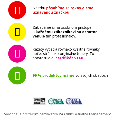
Na trhu
pôsobíme 15 rokov a sme
uznávanou značkou
Zakladáme si na osobnom prístupe
a
každému zákazníkovi sa ochotne
venuje
tím profesionálov.
Kazety vytlačia rovnako kvalitne rovnaký
počet strán ako originálne tonery. To
potvrdzuje aj
certifikát STMC
.
99 % produktov máme
vo svojich skladoch
Výrobca je držiteľom certifikátov ISO 9001 (Quality Management