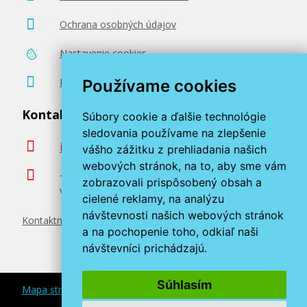
Ochrana osobných údajov
Nastavenie cookies
Poradenstvo zadarmo
Používame cookies
Kontaktujte nás
Súbory cookie a ďalšie technológie
sledovania používame na zlepšenie
info@miroluk.sk
vášho zážitku z prehliadania našich
webových stránok, na to, aby sme vám
+420 377 222 313
zobrazovali prispôsobený obsah a
Volajte v pracovné dni od 8. do 17. hod.
cielené reklamy, na analýzu
návštevnosti našich webových stránok
Kontaktné údaje
a na pochopenie toho, odkiaľ naši
návštevníci prichádzajú.
Súhlasím
Mapa stránok