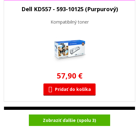
Dell KD557 - 593-10125 (Purpurový)
Kompatibilný toner
57,90 €
Pridať do košíka
Dell GD898 - 593-10121 (čierny)
Zobraziť ďalšie (spolu 3)
Kompatibilný toner