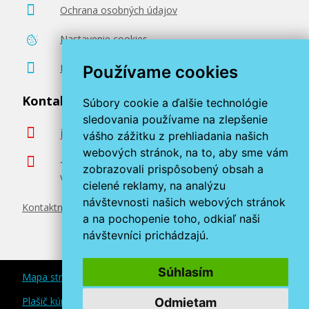
Ochrana osobných údajov
Nastavenie cookies
Poradenstvo zadarmo
Používame cookies
Kontaktujte nás
Súbory cookie a ďalšie technológie
sledovania používame na zlepšenie
info@miroluk.sk
vášho zážitku z prehliadania našich
webových stránok, na to, aby sme vám
+420 377 222 313
zobrazovali prispôsobený obsah a
Volajte v pracovné dni od 8. do 17. hod.
cielené reklamy, na analýzu
návštevnosti našich webových stránok
Kontaktné údaje
a na pochopenie toho, odkiaľ naši
návštevníci prichádzajú.
Súhlasím
Mapa stránok
Plašič kún a myší
Odmietam