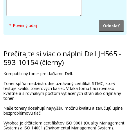
117,90 €
* Povinný údaj
Pridať do košíka
Prečítajte si viac o náplni Dell JH565 -
593-10154 (čierny)
Kompatibilný toner pre tlačiarne Dell.
Toner spĺňa medzinárodne uznávaný certifikát STMC, ktorý
testuje kvalitu tonerových kaziet. Vďaka tomu tlačí rovnako
kvalitne a s rovnakým počtom vytlačených strán ako originálny
toner.
Naše tonery dosahujú najvyššiu možnú kvalitu a zaručujú úplne
bezproblémovú tlač.
Výrobca je držiteľom certifikátov ISO 9001 (Quality Management
System) a ISO 14001 (Enviromental Management System).