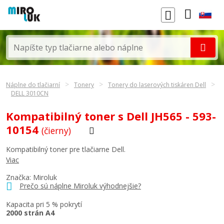
Náplne do tlačiarní
Tonery
Tonery do laserových tiskáren Dell
DELL 3010CN
Kompatibilný toner s Dell JH565 - 593-
10154
(čierny)
Kompatibilný toner pre tlačiarne Dell.
Viac
Značka: Miroluk
Prečo sú náplne Miroluk výhodnejšie?
Kapacita pri 5 % pokrytí
2000 strán A4