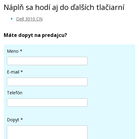
Náplň sa hodí aj do ďalších tlačiarní
Dell 3010 CN
Máte dopyt na predajcu?
14,90 €
Meno
*
Pridať do košíka
E-mail
*
Dell XH005 - 593-10157 (Purpurový)
Telefón
Originálny toner
Dopyt
*