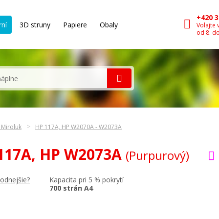
+420 3
rní
3D struny
Papiere
Obaly
Volajte 
od 8. d
 Miroluk
HP 117A, HP W2070A - W2073A
 117A, HP W2073A
(Purpurový)
Kapacita pri 5 % pokrytí
hodnejšie?
700 strán A4