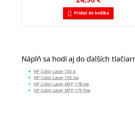
Pridať do košíka
HP 117A, HP W2073A (Purpurový) Ide o toner
čipu. Čip nutné preložiť z pôvodného originá
tonera.
Kompatibilný toner
Náplň sa hodí aj do ďalších tlačiar
HP Color Laser 150 a
HP Color Laser 150 nw
HP Color Laser MFP 178 nw
HP Color Laser MFP 179 fnw
24,90 €
Pridať do košíka