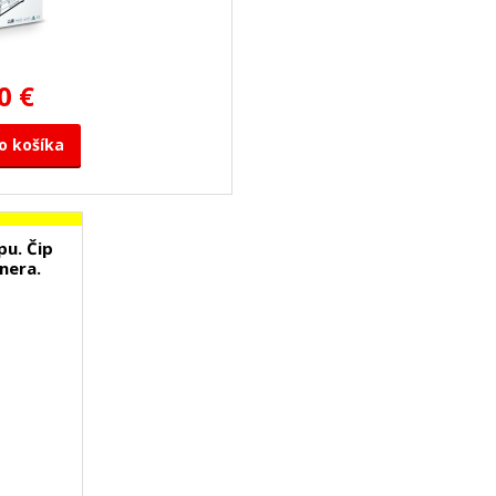
0 €
o košíka
pu. Čip
nera.