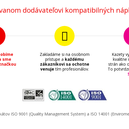
Originálny toner
anom dodávateľovi kompatibilných nápl
57,90 €
sobíme
Zakladáme si na osobnom
Kazety vy
a sme
prístupe a
každému
kvalitne
značkou
zákazníkovi sa ochotne
strán ako o
Pridať do košíka
venuje
tím profesionálov.
To potvrdz
Originálny fotovalec HP 120A, HP W
(fotovalec)
Originální fotoválec
ifikátov ISO 9001 (Quality Management System) a ISO 14001 (Enviro