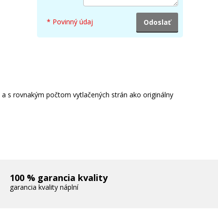
* Povinný údaj
riginálna odpadová nádobka HP 5KZ38A
Originálna odpadová nádobka
e a s rovnakým počtom vytlačených strán ako originálny
15,90 €
Pridať do košíka
100 % garancia kvality
garancia kvality náplní
HP 117A, HP W2073A (Purpurový)