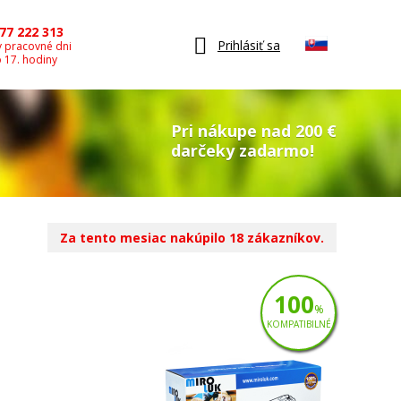
77 222 313
Prihlásiť sa
v pracovné dni
o 17. hodiny
Pri nákupe nad 200 €
darčeky zadarmo!
Za tento mesiac nakúpilo 18 zákazníkov.
100
%
KOMPATIBILNÉ