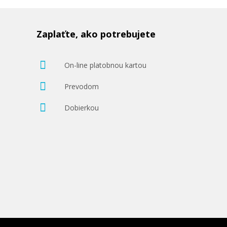
Zaplaťte, ako potrebujete
57,90 €
On-line platobnou kartou
Pridať do košíka
Prevodom
Dobierkou