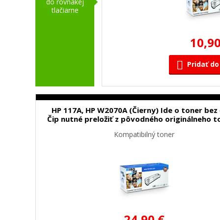
do rovnakej
tlačiarne
10,90
Pridať do
HP 117A, HP W2070A (Čierny) Ide o toner bez 
Čip nutné preložiť z pôvodného originálneho t
Kompatibilný toner
24,90 €