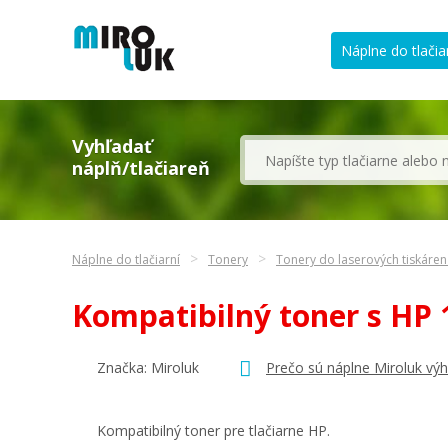
Náplne do tlačia
Vyhľadať
náplň/tlačiareň
Náplne do tlačiarní
Tonery
Tonery do laserových tiskáren
Kompatibilný toner s HP
Značka: Miroluk
Prečo sú náplne Miroluk vý
Kompatibilný toner pre tlačiarne HP.