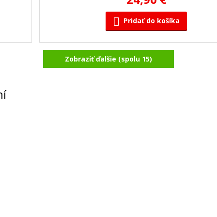
Pridať do košíka
Zobraziť ďalšie (spolu 15)
 bez
HP 117A, HP W2072A (Žltý)
lneho
Kompatibilný toner
ní
30,90 €
Pridať do košíka