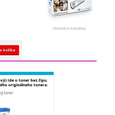
Obrázok je ilustratívny.
do košíka
ý) Ide o toner bez čipu.
ného originálneho tonera.
ný toner