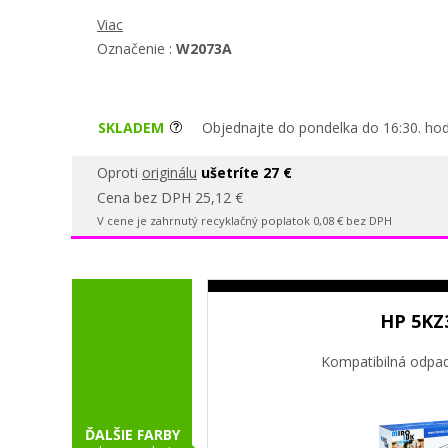
Viac
Označenie :
W2073A
SKLADEM
Objednajte do pondelka do 16:30. hod
Oproti
originálu
ušetríte 27 €
Cena bez DPH 25,12 €
V cene je zahrnutý recyklačný poplatok 0,08 € bez DPH
HP 5KZ
Kompatibilná odpa
ĎALŠIE FARBY