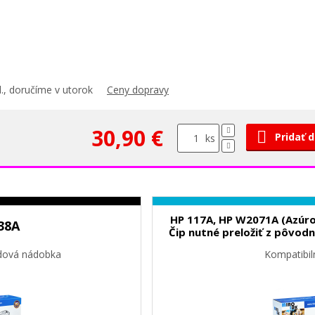
., doručíme v utorok
Ceny dopravy
30,90 €
Pridať 
ks
HP 117A, HP W2071A (Azúrov
38A
Čip nutné preložiť z pôvod
dová nádobka
Kompatibil