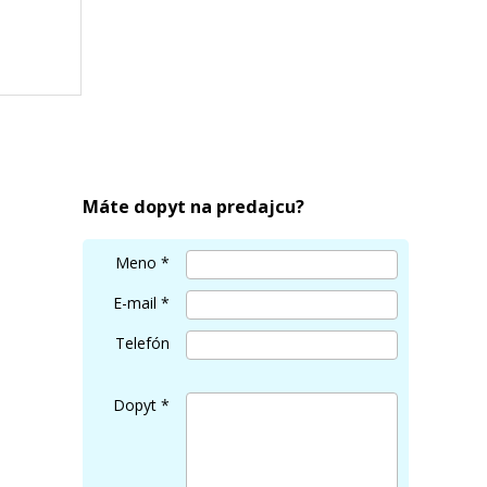
HP 117A, HP W2071A (Azúrový)
Kompatibilný toner
Máte dopyt na predajcu?
Meno
*
E-mail
*
Telefón
30,90 €
Dopyt
*
Pridať do košíka