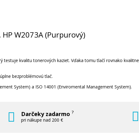
Kompatibilný fotovalec s HP 120A, HP
O
W1120A (fotovalec)
Kompatibilní fotoválec
7A, HP W2073A (Purpurový)
 testuje kvalitu tonerových kaziet. Vďaka tomu tlačí rovnako kvalitn
 úplne bezproblémovú tlač.
57,90 €
nagement System) a ISO 14001 (Enviromental Management System).
Pridať do košíka
?
Darčeky zadarmo
pri nákupe nad 200 €
HP 117A, HP W2071A (Azúrový)