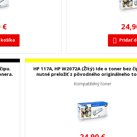
 €
24,9
 košíka
Pridať d
čipu.
HP 117A, HP W2072A (Žltý) Ide o toner bez či
onera.
nutné preložiť z pôvodného originálneho to
Kompatibilný toner
24,90 €