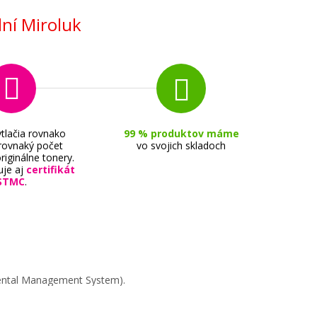
Originálny toner
ní Miroluk
57,90 €
tlačia rovnako
99 % produktov máme
 rovnaký počet
vo svojich skladoch
riginálne tonery.
Pridať do košíka
uje aj
certifikát
STMC
.
1120A
mental Management System).