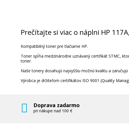
HP 117A, HP W2070A (Čierny)
Kompatibilný toner
Prečítajte si viac o náplni HP 11
Kompatibilný toner pre tlačiarne HP.
Toner spĺňa medzinárodne uznávaný certifikát STMC, ktorý
toner.
Naše tonery dosahujú najvyššiu možnú kvalitu a zaručujú
30,90 €
Výrobca je držiteľom certifikátov ISO 9001 (Quality Ma
Pridať do košíka
Doprava zadarmo
pri nákupe nad 100 €
HP 117A, HP W2070A (Čierny)