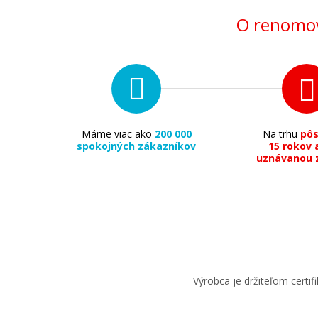
Originálny toner
O renomov
51,90 €
Máme viac ako
200 000
Na trhu
pô
spokojných zákazníkov
15 rokov 
uznávanou 
Pridať do košíka
HP 117A, HP W2072A (Žltý)
Originálny toner
Výrobca je držiteľom cert