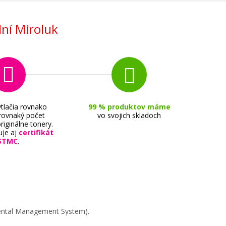
ní Miroluk
tlačia rovnako
99 % produktov máme
 rovnaký počet
vo svojich skladoch
riginálne tonery.
uje aj
certifikát
STMC
.
mental Management System).