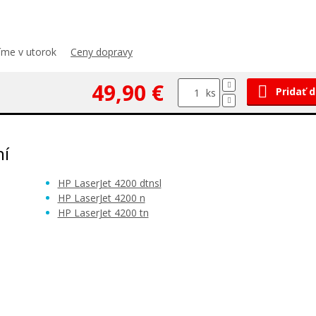
číme v utorok
Ceny dopravy
49,90 €
Pridať 
ks
ní
HP LaserJet 4200 dtnsl
HP LaserJet 4200 n
HP LaserJet 4200 tn