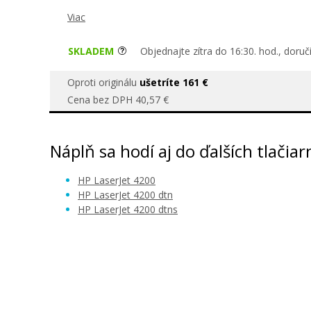
Viac
SKLADEM
Objednajte zítra do 16:30. hod., doru
Oproti originálu
ušetríte 161 €
Cena bez DPH 40,57 €
Náplň sa hodí aj do ďalších tlačiar
HP LaserJet 4200
HP LaserJet 4200 dtn
HP LaserJet 4200 dtns