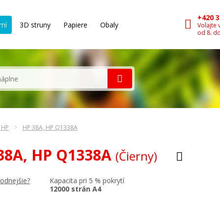
+420 3
rní
3D struny
Papiere
Obaly
Volajte 
od 8. d
n HP
HP 38A, HP Q1338A
 38A, HP Q1338A
(Čierny)
Kapacita pri 5 % pokrytí
hodnejšie?
12000 strán A4