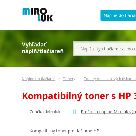
Náplne do tlačia
Vyhľadať
náplň/tlačiareň
Náplne do tlačiarní
Tonery
Tonery do laserových tiskáre
Kompatibilný toner s HP
Značka: Miroluk
Prečo sú náplne Miroluk vý
Kompatibilný toner pre tlačiarne HP.