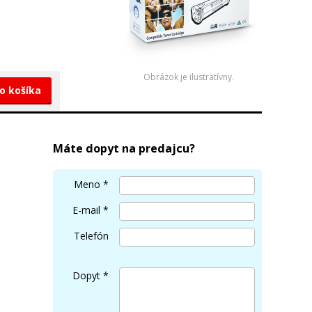
Obrázok je ilustratívny.
do košíka
Máte dopyt na predajcu?
Meno
*
E-mail
*
Telefón
Dopyt
*