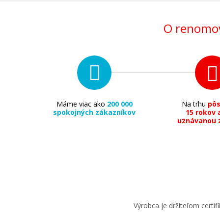
O renomov
Máme viac ako
200 000
Na trhu
pô
spokojných zákazníkov
15 rokov 
uznávanou 
Výrobca je držiteľom cert