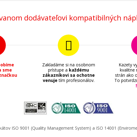
anom dodávateľovi kompatibilných nápl
sobíme
Zakladáme si na osobnom
Kazety vy
a sme
prístupe a
každému
kvalitne
značkou
zákazníkovi sa ochotne
strán ako o
venuje
tím profesionálov.
To potvrdz
ifikátov ISO 9001 (Quality Management System) a ISO 14001 (Enviro