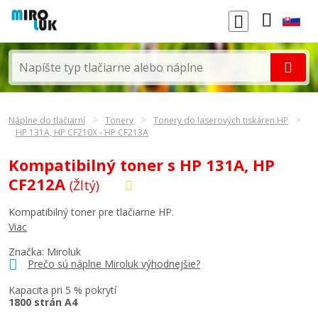
Náplne do tlačiarní
Tonery
Tonery do laserových tiskáren HP
HP 131A, HP CF210X - HP CF213A
Kompatibilný toner s HP 131A, HP
CF212A
(Žltý)
Kompatibilný toner pre tlačiarne HP.
Viac
Značka: Miroluk
Prečo sú náplne Miroluk výhodnejšie?
Kapacita pri 5 % pokrytí
1800 strán A4