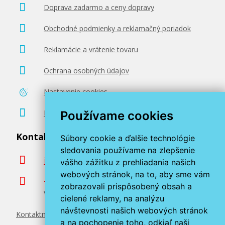
Doprava zadarmo a ceny dopravy
115,90 €
Obchodné podmienky a reklamačný poriadok
Pridať do košíka
Reklamácie a vrátenie tovaru
Ochrana osobných údajov
HP 131A, HP CF213A (Purpurový)
Nastavenie cookies
Originálny toner
Poradenstvo zadarmo
Používame cookies
Kontaktujte nás
Súbory cookie a ďalšie technológie
sledovania používame na zlepšenie
info@miroluk.sk
vášho zážitku z prehliadania našich
webových stránok, na to, aby sme vám
+420 377 222 313
zobrazovali prispôsobený obsah a
Volajte v pracovné dni od 8. do 17. hod.
115,90 €
cielené reklamy, na analýzu
návštevnosti našich webových stránok
Kontaktné údaje
Pridať do košíka
a na pochopenie toho, odkiaľ naši