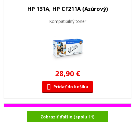
HP 131A, HP CF211A (Azúrový)
Kompatibilný toner
28,90 €
Pridať do košíka
HP 131A, HP CF213A (Purpurový)
Zobraziť ďalšie (spolu 11)
Kompatibilný toner