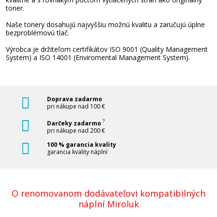
Pridať do košíka
toner.
Naše tonery dosahujú najvyššiu možnú kvalitu a zaručujú úplne
bezproblémovú tlač.
Výrobca je držiteľom certifikátov ISO 9001 (Quality Management
HP 131A, HP CF210A (Čierny)
System) a ISO 14001 (Enviromental Management System).
Originálny toner
Doprava zadarmo
pri nákupe nad 100 €
?
Darčeky zadarmo
pri nákupe nad 200 €
100 % garancia kvality
90,90 €
garancia kvality náplní
Pridať do košíka
O renomovanom dodávateľovi kompatibilných
náplní Miroluk