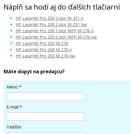
Náplň sa hodí aj do ďalších tlačiarní
HP LaserJet Pro 200 Color M 251 n
HP LaserJet Pro 200 Color M 251 nw
HP LaserJet Pro 200 Color MFP M 276 n
HP LaserJet Pro 200 Color MFP M 276 nw
28,90 €
HP LaserJet Pro 200 M 276
HP LaserJet Pro 200 M 276 n
HP LaserJet Pro 200 M 276 nw
Pridať do košíka
Máte dopyt na predajcu?
HP 131A, HP CF210XD (Čierny) multipack
Meno
*
Súprava kompatibilných tonerov
E-mail
*
Telefón