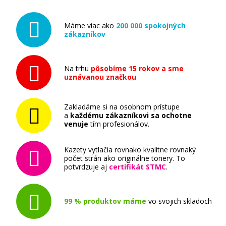
HP 131A, HP CF210X (Čierny)
Máme viac ako
200 000 spokojných
Originálny toner
zákazníkov
Na trhu
pôsobíme 15 rokov a sme
uznávanou značkou
Zakladáme si na osobnom prístupe
115,90 €
a
každému zákazníkovi sa ochotne
venuje
tím profesionálov.
Pridať do košíka
Kazety vytlačia rovnako kvalitne rovnaký
počet strán ako originálne tonery. To
potvrdzuje aj
certifikát STMC
.
HP 131A, HP CF211A (Azúrový)
99 % produktov máme
vo svojich skladoch
Originálny toner