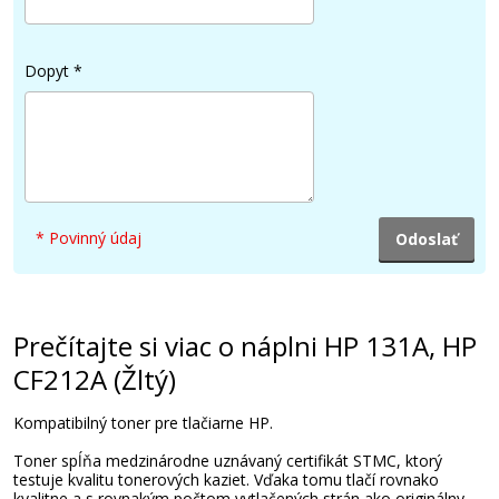
55,90 €
Dopyt
*
Pridať do košíka
HP 131A, HP U0SL1AM (Farebné)
multipack
* Povinný údaj
Súprava kompatibilných tonerov
Prečítajte si viac o náplni HP 131A, HP
CF212A (Žltý)
Kompatibilný toner pre tlačiarne HP.
84,90 €
Toner spĺňa medzinárodne uznávaný certifikát STMC, ktorý
testuje kvalitu tonerových kaziet. Vďaka tomu tlačí rovnako
kvalitne a s rovnakým počtom vytlačených strán ako originálny