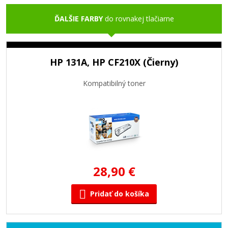
ĎALŠIE FARBY
do rovnakej tlačiarne
HP 131A, HP CF210X (Čierny)
Kompatibilný toner
28,90 €
Pridať do košíka