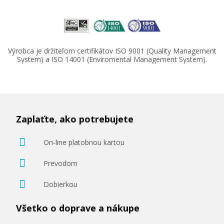
Výrobca je držiteľom certifikátov ISO 9001 (Quality Management
System) a ISO 14001 (Enviromental Management System).
115,90 €
Pridať do košíka
Zaplaťte, ako potrebujete
HP 131A, HP CF212A (Žltý)
On-line platobnou kartou
Originálny toner
Prevodom
Dobierkou
Všetko o doprave a nákupe