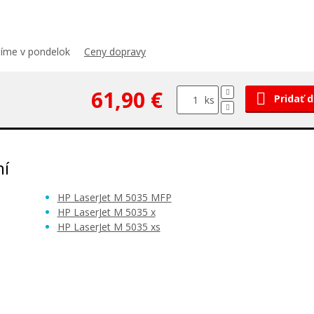
číme v pondelok
Ceny dopravy
61,90 €
Pridať 
ks
ní
HP LaserJet M 5035 MFP
HP LaserJet M 5035 x
HP LaserJet M 5035 xs