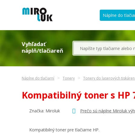
Náplne do tlačia
Vyhľadať
náplň/tlačiareň
Náplne do tlačiarní
Tonery
Tonery do laserových tiskáre
Kompatibilný toner s HP
Značka: Miroluk
Prečo sú náplne Miroluk vý
Kompatibilný toner pre tlačiarne HP.