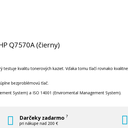
, HP Q7570A (čierny)
 testuje kvalitu tonerových kaziet. Vďaka tomu tlačí rovnako kvalitn
 úplne bezproblémovú tlač.
nagement System) a ISO 14001 (Enviromental Management System).
?
Darčeky zadarmo
pri nákupe nad 200 €