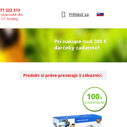
77 222 313
Prihlásiť sa
v pracovné dni
o 17. hodiny
Pri nákupe nad 200 €
darčeky zadarmo!
Produkt si práve prezerajú 3 zákazníci.
100
%
KOMPATIBILNÉ