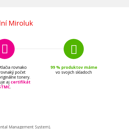
ní Miroluk
tlačia rovnako
99 % produktov máme
 rovnaký počet
vo svojich skladoch
riginálne tonery.
uje aj
certifikát
STMC
.
mental Management System).