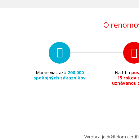
O renomov
Máme viac ako
200 000
Na trhu
pô
spokojných zákazníkov
15 rokov 
uznávanou 
Výrobca je držiteľom cert