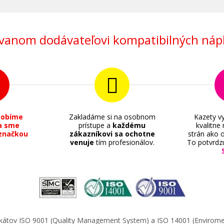
anom dodávateľovi kompatibilných nápl
sobíme
Zakladáme si na osobnom
Kazety vy
a sme
prístupe a
každému
kvalitne
značkou
zákazníkovi sa ochotne
strán ako o
venuje
tím profesionálov.
To potvrdz
ifikátov ISO 9001 (Quality Management System) a ISO 14001 (Enviro