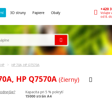
+420 3
rní
3D struny
Papiere
Obaly
Volajte 
od 8. d
n HP
HP 70A, HP Q7570A
 70A, HP Q7570A
(čierny)
Kapacita pri 5 % pokrytí
hodnejšie?
15000 strán A4