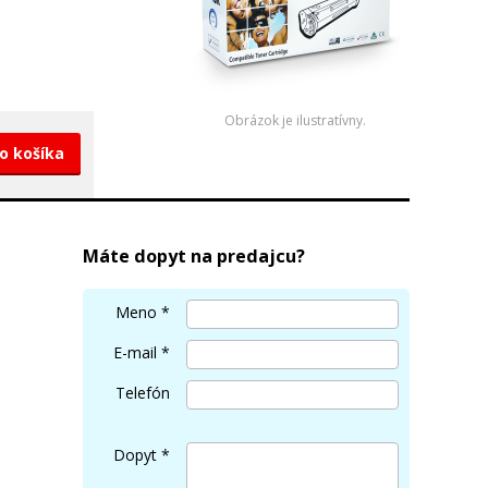
Obrázok je ilustratívny.
do košíka
Máte dopyt na predajcu?
Meno
*
E-mail
*
Telefón
Dopyt
*