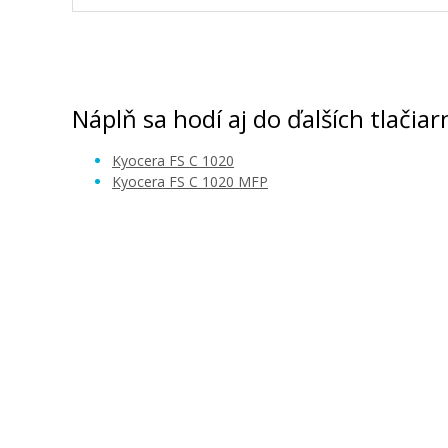
Kyocera TK-150C (Azúrový)
Originálny toner
Náplň sa hodí aj do ďalších tlačiar
Kyocera FS C 1020
Kyocera FS C 1020 MFP
100,90 €
Pridať do košíka