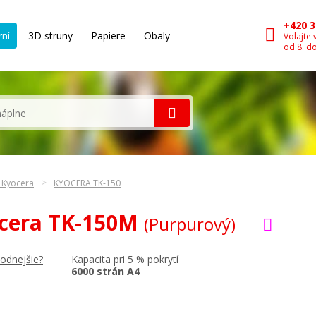
+420 3
rní
3D struny
Papiere
Obaly
Volajte 
od 8. d
n Kyocera
KYOCERA TK-150
ocera TK-150M
(Purpurový)
Kapacita pri 5 % pokrytí
hodnejšie?
6000 strán A4