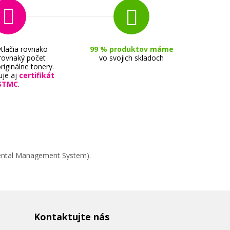
tlačia rovnako
99 % produktov máme
 rovnaký počet
vo svojich skladoch
riginálne tonery.
uje aj
certifikát
STMC
.
mental Management System).
Kontaktujte nás