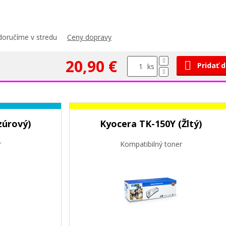
doručíme v stredu
Ceny dopravy
20,90 €
Pridať 
ks
zúrový)
Kyocera TK-150Y (Žltý)
r
Kompatibilný toner