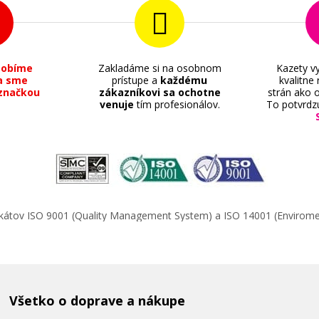
sobíme
Zakladáme si na osobnom
Kazety vy
a sme
prístupe a
každému
kvalitne
značkou
zákazníkovi sa ochotne
strán ako o
venuje
tím profesionálov.
To potvrdz
ifikátov ISO 9001 (Quality Management System) a ISO 14001 (Enviro
Všetko o doprave a nákupe