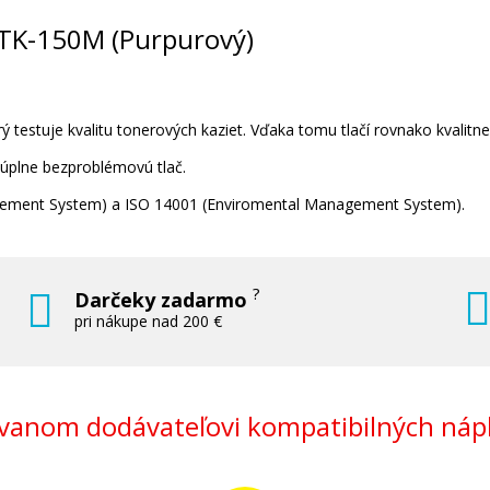
a TK-150M (Purpurový)
 testuje kvalitu tonerových kaziet. Vďaka tomu tlačí rovnako kvalitn
 úplne bezproblémovú tlač.
nagement System) a ISO 14001 (Enviromental Management System).
?
Darčeky zadarmo
pri nákupe nad 200 €
anom dodávateľovi kompatibilných nápl