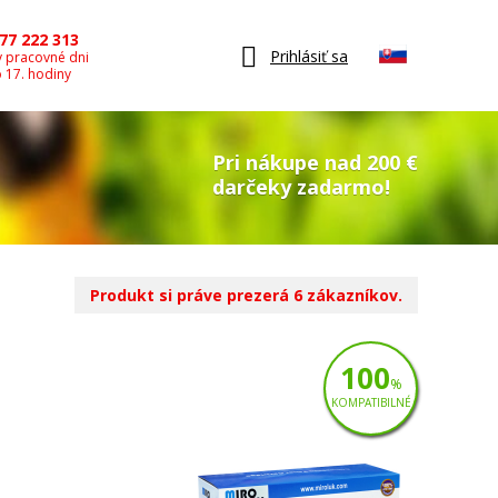
77 222 313
Prihlásiť sa
v pracovné dni
o 17. hodiny
Pri nákupe nad 200 €
darčeky zadarmo!
Produkt si práve prezerá 6 zákazníkov.
100
%
KOMPATIBILNÉ