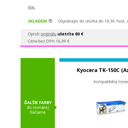
Viac
SKLADEM
Objednajte do utorka do 16:30. hod., 
Oproti
originálu
ušetríte 80 €
Cena bez DPH 16,99 €
Kyocera TK-150C (A
Kompatibilný tone
ĎALŠIE FARBY
do rovnakej
tlačiarne