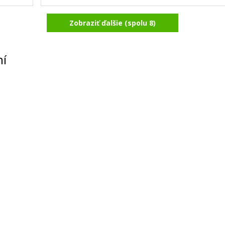
Zobraziť ďalšie (spolu 8)
Kyocera TK-150K (Čierny)
Originálny toner
ní
164,90 €
Pridať do košíka