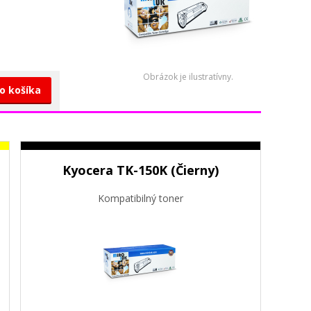
Obrázok je ilustratívny.
do košíka
Kyocera TK-150K (Čierny)
Kompatibilný toner