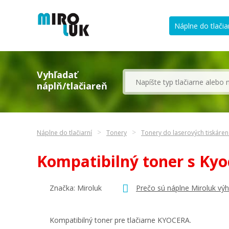
Náplne do tlačia
Vyhľadať
náplň/tlačiareň
Náplne do tlačiarní
Tonery
Tonery do laserových tiskáre
Kompatibilný toner s Ky
Značka: Miroluk
Prečo sú náplne Miroluk vý
Kompatibilný toner pre tlačiarne KYOCERA.