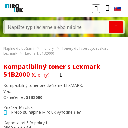
Náplne do tlačiarní
Tonery
Tonery do laserových tiskáren
Lexmark
Lexmark 51B2000
Kompatibilný toner s Lexmark
51B2000
(Čierny)
Kompatibilný toner pre tlačiarne LEXMARK.
Viac
Označenie :
51B2000
Značka: Miroluk
Prečo sú náplne Miroluk výhodnejšie?
Kapacita pri 5 % pokrytí
2500 strán A4