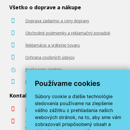
Všetko o doprave a nákupe
Doprava zadarmo a ceny dopravy
Obchodné podmienky a reklamačný poriadok
Reklamácie a vrátenie tovaru
Ochrana osobných údajov
Nastavenie cookies
Poradenstvo zadarmo
Používame cookies
Kontaktujte nás
Súbory cookie a ďalšie technológie
sledovania používame na zlepšenie
info@miroluk.sk
vášho zážitku z prehliadania našich
webových stránok, na to, aby sme vám
+420 377 222 313
zobrazovali prispôsobený obsah a
Volajte v pracovné dni od 8. do 17. hod.