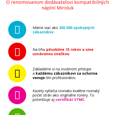
O renomovanom dodávateľovi kompatibilných
náplní Miroluk
Máme viac ako
200 000 spokojných
zákazníkov
Na trhu
pôsobíme 15 rokov a sme
uznávanou značkou
Zakladáme si na osobnom prístupe
a
každému zákazníkovi sa ochotne
venuje
tím profesionálov.
Kazety vytlačia rovnako kvalitne rovnaký
počet strán ako originálne tonery. To
potvrdzuje aj
certifikát STMC
.