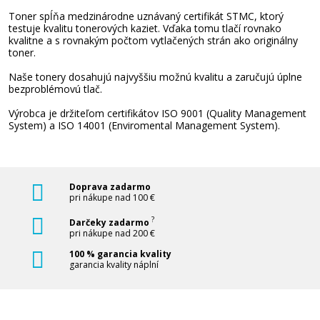
Toner spĺňa medzinárodne uznávaný certifikát STMC, ktorý
testuje kvalitu tonerových kaziet. Vďaka tomu tlačí rovnako
kvalitne a s rovnakým počtom vytlačených strán ako originálny
toner.
Naše tonery dosahujú najvyššiu možnú kvalitu a zaručujú úplne
bezproblémovú tlač.
Výrobca je držiteľom certifikátov ISO 9001 (Quality Management
System) a ISO 14001 (Enviromental Management System).
Doprava zadarmo
pri nákupe nad 100 €
?
Darčeky zadarmo
pri nákupe nad 200 €
100 % garancia kvality
garancia kvality náplní