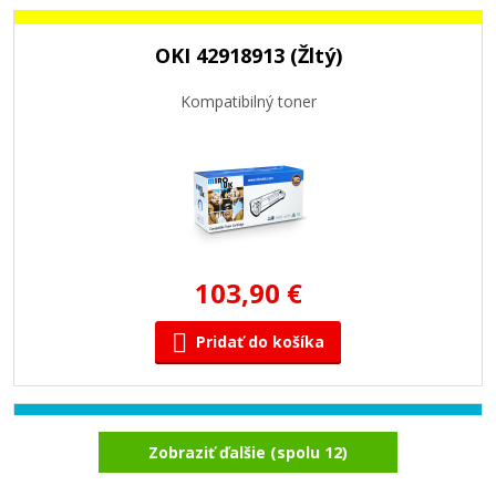
OKI 42918913 (Žltý)
Kompatibilný toner
103,90 €
Pridať do košíka
OKI 42918915 (Azúrový)
Zobraziť ďalšie (spolu 12)
Kompatibilný toner