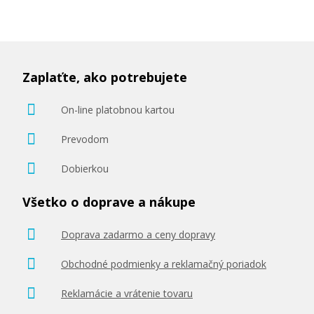
530,90 €
Pridať do košíka
Zaplaťte, ako potrebujete
On-line platobnou kartou
Prevodom
OKI 42918914 (Purpurový)
Dobierkou
Originálny toner
Všetko o doprave a nákupe
Doprava zadarmo a ceny dopravy
Obchodné podmienky a reklamačný poriadok
530,90 €
Reklamácie a vrátenie tovaru