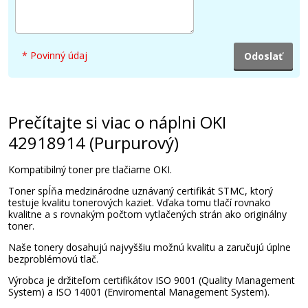
Pridať do košíka
* Povinný údaj
OKI 42918916 (čierny)
Originálny toner
Prečítajte si viac o náplni OKI
42918914 (Purpurový)
Kompatibilný toner pre tlačiarne OKI.
Toner spĺňa medzinárodne uznávaný certifikát STMC, ktorý
testuje kvalitu tonerových kaziet. Vďaka tomu tlačí rovnako
kvalitne a s rovnakým počtom vytlačených strán ako originálny
toner.
245,90 €
Naše tonery dosahujú najvyššiu možnú kvalitu a zaručujú úplne
bezproblémovú tlač.
Pridať do košíka
Výrobca je držiteľom certifikátov ISO 9001 (Quality Management
System) a ISO 14001 (Enviromental Management System).