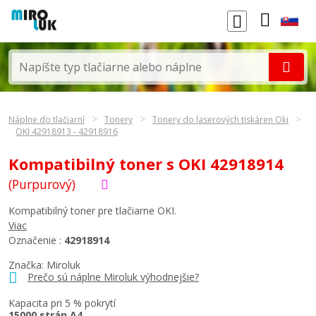
Náplne do tlačiarní
Tonery
Tonery do laserových tiskáren Oki
OKI 42918913 - 42918916
Kompatibilný toner s OKI 42918914
(Purpurový)
Kompatibilný toner pre tlačiarne OKI.
Viac
Označenie :
42918914
Značka: Miroluk
Prečo sú náplne Miroluk výhodnejšie?
Kapacita pri 5 % pokrytí
15000 strán A4