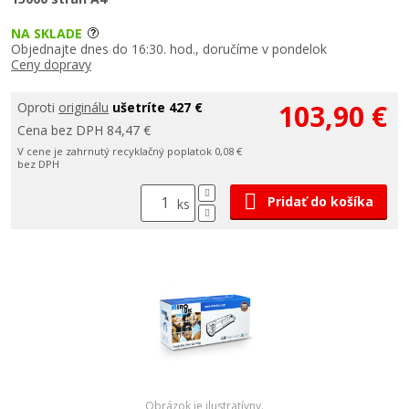
NA SKLADE
Objednajte dnes do 16:30. hod., doručíme v pondelok
Ceny dopravy
103,90 €
Oproti
originálu
ušetríte 427 €
Cena bez DPH 84,47 €
V cene je zahrnutý recyklačný poplatok 0,08 €
bez DPH
Pridať do košíka
ks
Obrázok je ilustratívny.