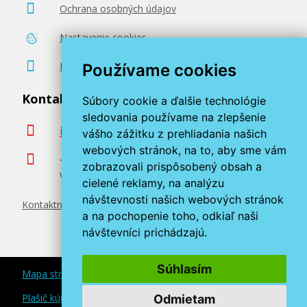
Ochrana osobných údajov
Pridať do košíka
Nastavenie cookies
Poradenstvo zadarmo
Používame cookies
OKI 42918913 (Žltý)
Kontaktujte nás
Súbory cookie a ďalšie technológie
Originálny toner
sledovania používame na zlepšenie
info@miroluk.sk
vášho zážitku z prehliadania našich
webových stránok, na to, aby sme vám
+420 377 222 313
zobrazovali prispôsobený obsah a
Volajte v pracovné dni od 8. do 17. hod.
cielené reklamy, na analýzu
návštevnosti našich webových stránok
Kontaktné údaje
a na pochopenie toho, odkiaľ naši
530,90 €
návštevníci prichádzajú.
Pridať do košíka
Súhlasím
Mapa stránok
Plašič kún a myší
Odmietam