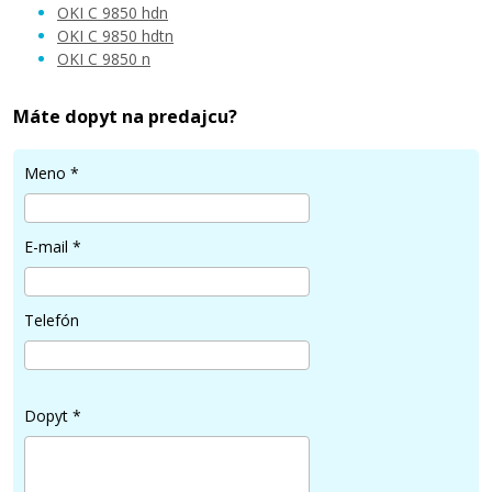
OKI C 9850 hdn
OKI C 9850 hdtn
OKI C 9850 n
379,90 €
Máte dopyt na predajcu?
Pridať do košíka
Meno
*
Originálna odpadová nádobka OKI
E-mail
*
42869403
Originálna odpadová nádobka
Telefón
Dopyt
*
20,90 €