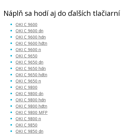
Náplň sa hodí aj do ďalších tlačiarní
OKI C 9600
OKI C 9600 dn
OKI C 9600 hdn
OKI C 9600 hdtn
103,90 €
OKI C 9600 n
OKI C 9650
OKI C 9650 dn
Pridať do košíka
OKI C 9650 hdn
OKI C 9650 hdtn
OKI C 9650 n
OKI C 9800
Kompatibilné toner s OKI 43112702 (Čierny
OKI C 9800 dn
+ Farebné) multipack
OKI C 9800 hdn
Súprava kompatibilných tonerov
OKI C 9800 hdtn
OKI C 9800 MFP
OKI C 9800 n
OKI C 9850
OKI C 9850 dn