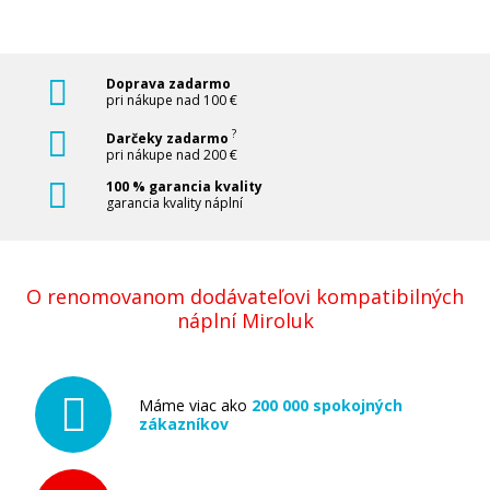
Originálna zapekacia jednotka OKI
42931703
Originálny toner
Doprava zadarmo
pri nákupe nad 100 €
?
Darčeky zadarmo
pri nákupe nad 200 €
100 % garancia kvality
garancia kvality náplní
284,90 €
O renomovanom dodávateľovi kompatibilných
náplní Miroluk
Pridať do košíka
Máme viac ako
200 000 spokojných
Originálna pásová jednotka OKI 42931603
zákazníkov
Originálny toner