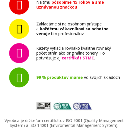
Na trhu
pôsobíme 15 rokov a sme
uznávanou značkou
Zakladáme si na osobnom prístupe
a
každému zákazníkovi sa ochotne
venuje
tím profesionálov.
284,90 €
Kazety vytlačia rovnako kvalitne rovnaký
počet strán ako originálne tonery. To
Pridať do košíka
potvrdzuje aj
certifikát STMC
.
99 % produktov máme
vo svojich skladoch
OKI 42918915 (Azúrový)
Originálny toner
Výrobca je držiteľom certifikátov ISO 9001 (Quality Management
System) a ISO 14001 (Enviromental Management System).