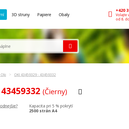
+420 3
rní
3D struny
Papiere
Obaly
Volajte 
od 8. d
 Oki
OKI 43459329 - 43459332
I 43459332
(Čierny)
Kapacita pri 5 % pokrytí
hodnejšie?
2500 strán A4