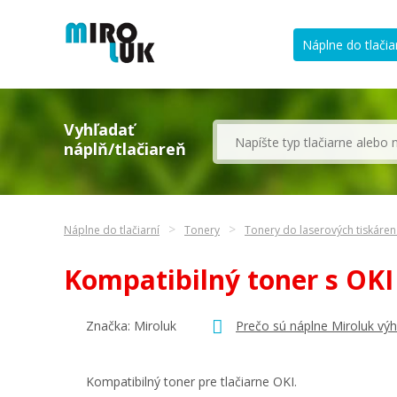
Náplne do tlačia
Vyhľadať
náplň/tlačiareň
Náplne do tlačiarní
Tonery
Tonery do laserových tiskáren
Kompatibilný toner s OK
Značka: Miroluk
Prečo sú náplne Miroluk vý
Kompatibilný toner pre tlačiarne OKI.