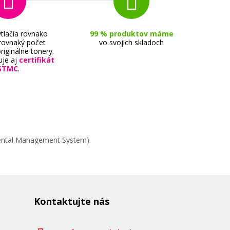
tlačia rovnako
99 % produktov máme
 rovnaký počet
vo svojich skladoch
riginálne tonery.
uje aj
certifikát
STMC
.
mental Management System).
Kontaktujte nás