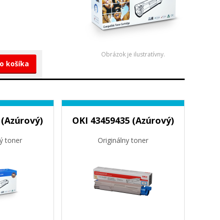
Obrázok je ilustratívny.
do košíka
 (Azúrový)
OKI 43459435 (Azúrový)
ý toner
Originálny toner