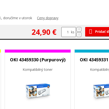
., doručíme v utorok
Ceny dopravy
24,90 €
Pridať 
ks
OKI 43459330 (Purpurový)
OKI 43459331
Kompatibilný toner
Kompatibiln