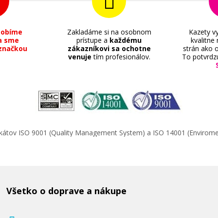
sobíme
Zakladáme si na osobnom
Kazety vy
a sme
prístupe a
každému
kvalitne
značkou
zákazníkovi sa ochotne
strán ako o
venuje
tím profesionálov.
To potvrdz
ifikátov ISO 9001 (Quality Management System) a ISO 14001 (Enviro
Všetko o doprave a nákupe