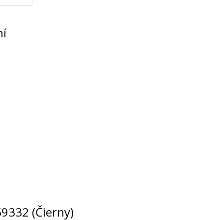
ní
59332 (Čierny)