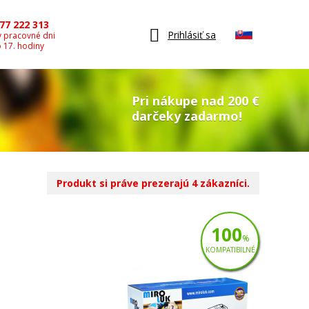
77 222 313
Prihlásiť sa
v pracovné dni
o 17. hodiny
Pri nákupe nad 200 €
darčeky zadarmo!
Produkt si práve prezerajú 4 zákazníci.
100
%
KOMPATIBILNÉ