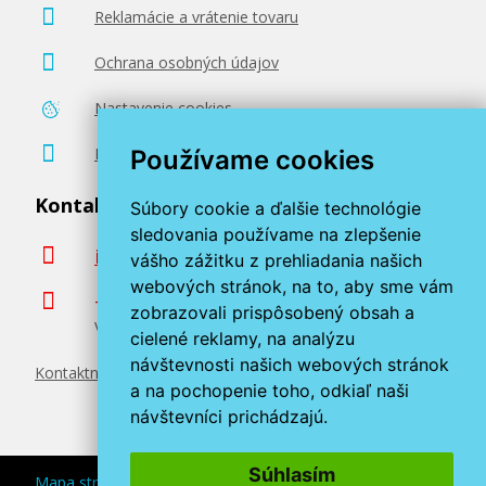
Reklamácie a vrátenie tovaru
Ochrana osobných údajov
Nastavenie cookies
Poradenstvo zadarmo
Používame cookies
Kontaktujte nás
Súbory cookie a ďalšie technológie
sledovania používame na zlepšenie
info@miroluk.sk
vášho zážitku z prehliadania našich
webových stránok, na to, aby sme vám
+420 377 222 313
zobrazovali prispôsobený obsah a
Volajte v pracovné dni od 8. do 17. hod.
cielené reklamy, na analýzu
návštevnosti našich webových stránok
Kontaktné údaje
a na pochopenie toho, odkiaľ naši
návštevníci prichádzajú.
Súhlasím
Mapa stránok