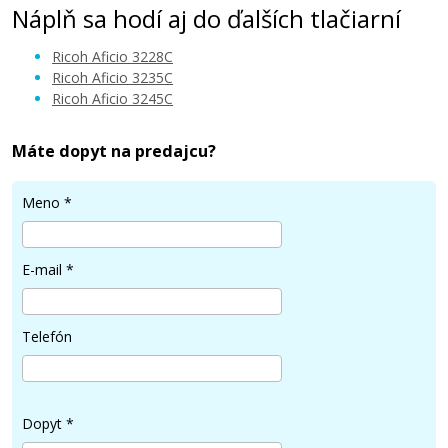
Náplň sa hodí aj do ďalších tlačiarní
Ricoh Aficio 3228C
Ricoh Aficio 3235C
Ricoh Aficio 3245C
23,90 €
Máte dopyt na predajcu?
Pridať do košíka
Meno
*
E-mail
*
Ricoh 888347 (TypR2-C) (Azúrový)
Originálny toner
Telefón
Dopyt
*