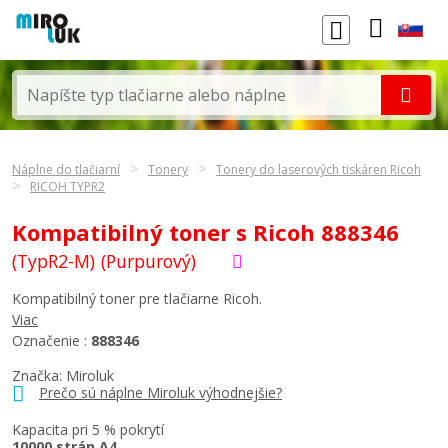
Náplne do tlačiarní
Tonery
Tonery do laserových tiskáren Ricoh
RICOH TYPR2
Kompatibilný toner s Ricoh 888346
(TypR2-M)
(Purpurový)
Kompatibilný toner pre tlačiarne Ricoh.
Viac
Označenie :
888346
Značka: Miroluk
Prečo sú náplne Miroluk výhodnejšie?
Kapacita pri 5 % pokrytí
10000 strán A4