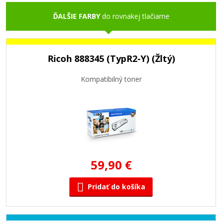
ĎALŠIE FARBY
do rovnakej tlačiarne
Ricoh 888345 (TypR2-Y) (Žltý)
Kompatibilný toner
59,90 €
Pridať do košíka