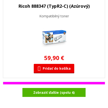
Ricoh 888347 (TypR2-C) (Azúrový)
Kompatibilný toner
59,90 €
Pridať do košíka
Ricoh 888346 (TypR2-M) (Purpurový)
Zobraziť ďalšie (spolu 4)
Originálny toner