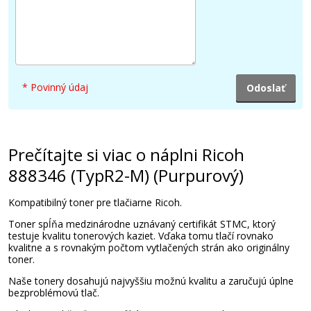
35,90 €
Pridať do košíka
* Povinný údaj
Prečítajte si viac o náplni Ricoh
888346 (TypR2-M) (Purpurový)
Kompatibilný toner pre tlačiarne Ricoh.
Toner spĺňa medzinárodne uznávaný certifikát STMC, ktorý
testuje kvalitu tonerových kaziet. Vďaka tomu tlačí rovnako
kvalitne a s rovnakým počtom vytlačených strán ako originálny
toner.
Naše tonery dosahujú najvyššiu možnú kvalitu a zaručujú úplne
bezproblémovú tlač.