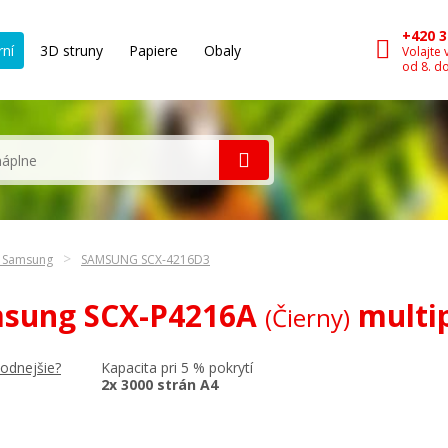
+420 3
rní
3D struny
Papiere
Obaly
Volajte 
od 8. d
n Samsung
SAMSUNG SCX-4216D3
amsung SCX-P4216A
multi
(Čierny)
Kapacita pri 5 % pokrytí
hodnejšie?
2x 3000 strán A4