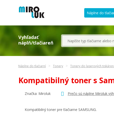
Náplne do tlačia
Vyhľadať
náplň/tlačiareň
Náplne do tlačiarní
Tonery
Tonery do laserových tiskáre
Kompatibilný toner s S
Značka: Miroluk
Prečo sú náplne Miroluk vý
Kompatibilný toner pre tlačiarne SAMSUNG.