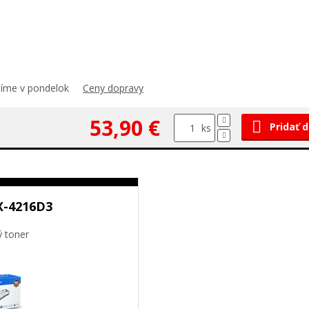
číme v pondelok
Ceny dopravy
53,90 €
Pridať 
ks
X-4216D3
ý toner