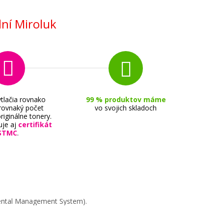
ní Miroluk
tlačia rovnako
99 % produktov máme
 rovnaký počet
vo svojich skladoch
riginálne tonery.
uje aj
certifikát
STMC
.
mental Management System).