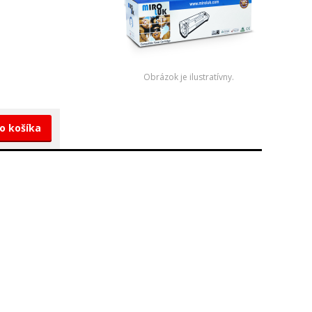
Obrázok je ilustratívny.
do košíka