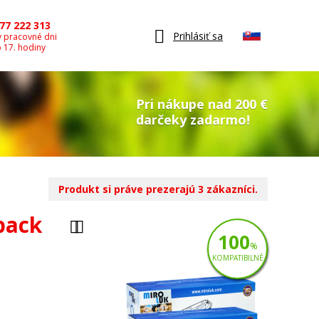
77 222 313
Prihlásiť sa
v pracovné dni
o 17. hodiny
Pri nákupe nad 200 €
darčeky zadarmo!
Produkt si práve prezerajú 3 zákazníci.
pack
100
%
KOMPATIBILNÉ