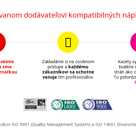
anom dodávateľovi kompatibilných nápl
sobíme
Zakladáme si na osobnom
Kazety vy
a sme
prístupe a
každému
kvalitne
značkou
zákazníkovi sa ochotne
strán ako o
venuje
tím profesionálov.
To potvrdz
ifikátov ISO 9001 (Quality Management System) a ISO 14001 (Enviro