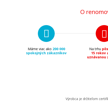
O renomov
Máme viac ako
200 000
Na trhu
pô
spokojných zákazníkov
15 rokov 
uznávanou 
Výrobca je držiteľom cert