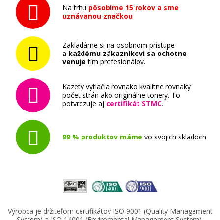
Na trhu
pôsobíme 15 rokov a sme
uznávanou značkou
Zakladáme si na osobnom prístupe
a
každému zákazníkovi sa ochotne
venuje
tím profesionálov.
Kazety vytlačia rovnako kvalitne rovnaký
počet strán ako originálne tonery. To
potvrdzuje aj
certifikát STMC
.
99 % produktov máme
vo svojich skladoch
Výrobca je držiteľom certifikátov ISO 9001 (Quality Management
System) a ISO 14001 (Enviromental Management System).