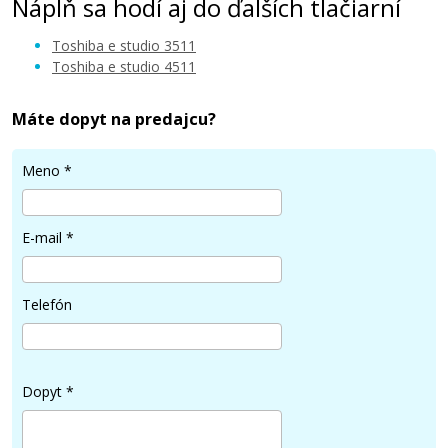
Náplň sa hodí aj do ďalších tlačiarní
Toshiba e studio 3511
Toshiba e studio 4511
Máte dopyt na predajcu?
47,90 €
Meno
*
Pridať do košíka
E-mail
*
Toshiba T3511E BK(Čierny)
Telefón
Originálny toner
Dopyt
*