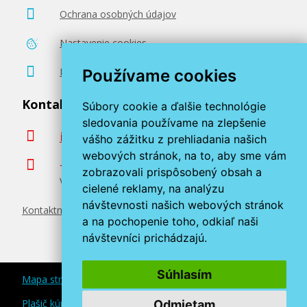
Ochrana osobných údajov
Nastavenie cookies
Poradenstvo zadarmo
Používame cookies
Kontaktujte nás
Súbory cookie a ďalšie technológie
sledovania používame na zlepšenie
info@miroluk.sk
vášho zážitku z prehliadania našich
webových stránok, na to, aby sme vám
+420 377 222 313
zobrazovali prispôsobený obsah a
Volajte v pracovné dni od 8. do 17. hod.
cielené reklamy, na analýzu
návštevnosti našich webových stránok
Kontaktné údaje
a na pochopenie toho, odkiaľ naši
návštevníci prichádzajú.
Súhlasím
Mapa stránok
Plašič kún a myší
Odmietam