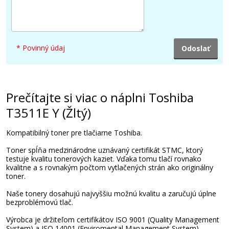
23,90 €
Pridať do košíka
* Povinný údaj
Prečítajte si viac o náplni Toshiba
T3511E Y (Žltý)
Kompatibilný toner pre tlačiarne Toshiba.
Toner spĺňa medzinárodne uznávaný certifikát STMC, ktorý
testuje kvalitu tonerových kaziet. Vďaka tomu tlačí rovnako
kvalitne a s rovnakým počtom vytlačených strán ako originálny
toner.
Naše tonery dosahujú najvyššiu možnú kvalitu a zaručujú úplne
bezproblémovú tlač.
Výrobca je držiteľom certifikátov ISO 9001 (Quality Management
System) a ISO 14001 (Enviromental Management System).