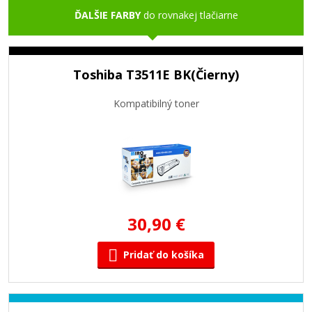
ĎALŠIE FARBY
do rovnakej tlačiarne
Toshiba T3511E BK(Čierny)
Kompatibilný toner
30,90 €
Pridať do košíka