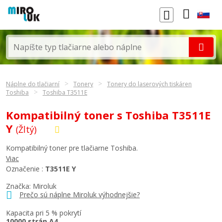
Náplne do tlačiarní
Tonery
Tonery do laserových tiskáren
Toshiba
Toshiba T3511E
Kompatibilný toner s Toshiba T3511E
Y
(Žltý)
Kompatibilný toner pre tlačiarne Toshiba.
Viac
Označenie :
T3511E Y
Značka: Miroluk
Prečo sú náplne Miroluk výhodnejšie?
Kapacita pri 5 % pokrytí
10000 strán A4