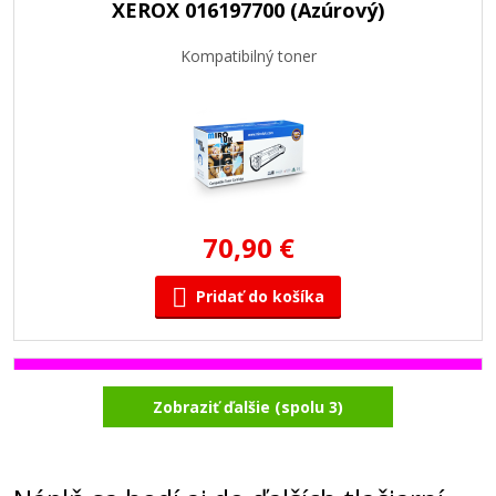
XEROX 016197700 (Azúrový)
Kompatibilný toner
70,90 €
Pridať do košíka
XEROX 016197800 (Purpurový)
Zobraziť ďalšie (spolu 3)
Kompatibilný toner