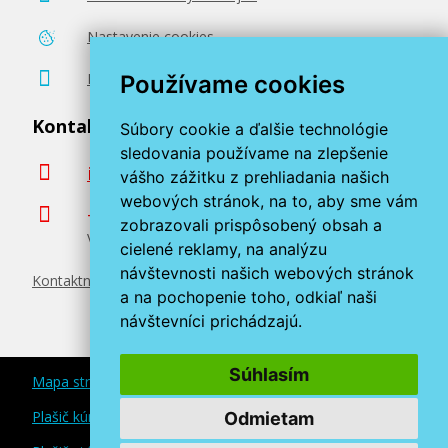
Nastavenie cookies
Poradenstvo zadarmo
Používame cookies
Kontaktujte nás
Súbory cookie a ďalšie technológie
sledovania používame na zlepšenie
info@miroluk.sk
vášho zážitku z prehliadania našich
webových stránok, na to, aby sme vám
+420 377 222 313
zobrazovali prispôsobený obsah a
Volajte v pracovné dni od 8. do 17. hod.
cielené reklamy, na analýzu
návštevnosti našich webových stránok
Kontaktné údaje
a na pochopenie toho, odkiaľ naši
návštevníci prichádzajú.
Súhlasím
Mapa stránok
Plašič kún a myší
Odmietam