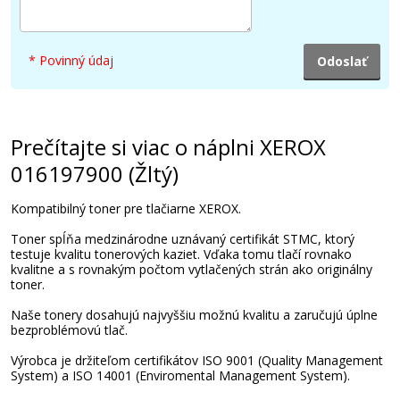
* Povinný údaj
Prečítajte si viac o náplni XEROX
016197900 (Žltý)
Kompatibilný toner pre tlačiarne XEROX.
Toner spĺňa medzinárodne uznávaný certifikát STMC, ktorý
testuje kvalitu tonerových kaziet. Vďaka tomu tlačí rovnako
kvalitne a s rovnakým počtom vytlačených strán ako originálny
toner.
Naše tonery dosahujú najvyššiu možnú kvalitu a zaručujú úplne
bezproblémovú tlač.
Výrobca je držiteľom certifikátov ISO 9001 (Quality Management
System) a ISO 14001 (Enviromental Management System).