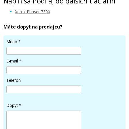
Náplň sa hodí aj do ďalších tlačiarní
Xerox Phaser 7300
Máte dopyt na predajcu?
70,90 €
Meno
*
Pridať do košíka
E-mail
*
Telefón
Dopyt
*