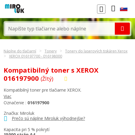
Náplne do tlačiarní
Tonery
Tonery do laserových tiskáren Xerox
XEROX 016197700 - 016198000
Kompatibilný toner s XEROX
016197900
(Žltý)
Kompatibilný toner pre tlačiarne XEROX.
Viac
Označenie :
016197900
Značka: Miroluk
Prečo sú náplne Miroluk výhodnejšie?
Kapacita pri 5 % pokrytí
15000 strán A4