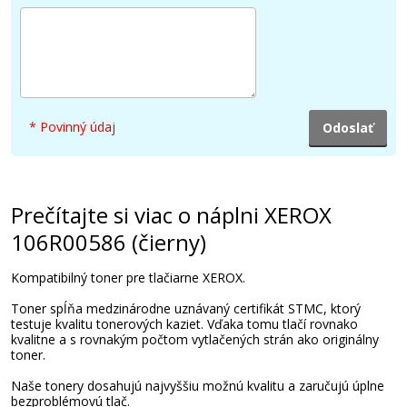
* Povinný údaj
Prečítajte si viac o náplni XEROX
106R00586 (čierny)
Kompatibilný toner pre tlačiarne XEROX.
Toner spĺňa medzinárodne uznávaný certifikát STMC, ktorý
testuje kvalitu tonerových kaziet. Vďaka tomu tlačí rovnako
kvalitne a s rovnakým počtom vytlačených strán ako originálny
toner.
Naše tonery dosahujú najvyššiu možnú kvalitu a zaručujú úplne
bezproblémovú tlač.