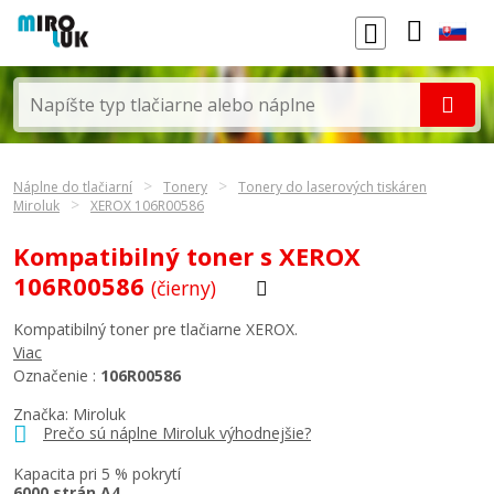
Náplne do tlačiarní
Tonery
Tonery do laserových tiskáren
Miroluk
XEROX 106R00586
Kompatibilný toner s XEROX
106R00586
(čierny)
Kompatibilný toner pre tlačiarne XEROX.
Viac
Označenie :
106R00586
Značka: Miroluk
Prečo sú náplne Miroluk výhodnejšie?
Kapacita pri 5 % pokrytí
6000 strán A4