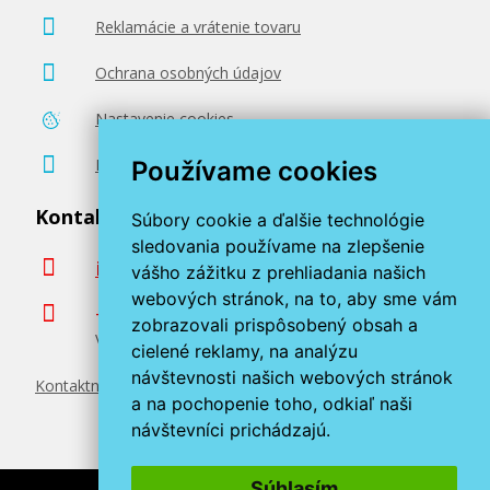
Reklamácie a vrátenie tovaru
Ochrana osobných údajov
Nastavenie cookies
Poradenstvo zadarmo
Používame cookies
Kontaktujte nás
Súbory cookie a ďalšie technológie
sledovania používame na zlepšenie
info@miroluk.sk
vášho zážitku z prehliadania našich
webových stránok, na to, aby sme vám
+420 377 222 313
zobrazovali prispôsobený obsah a
Volajte v pracovné dni od 8. do 17. hod.
cielené reklamy, na analýzu
návštevnosti našich webových stránok
Kontaktné údaje
a na pochopenie toho, odkiaľ naši
návštevníci prichádzajú.
Súhlasím