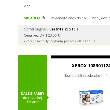
Viac
SKLADEM
Objednajte dnes do 16:30. hod., doruč
Oproti
originálu
ušetríte 250,10 €
Cena bez DPH 23,50 €
V cene je zahrnutý recyklačný poplatok 0,08 € bez DPH
XEROX 108R0112
Kompatibilná odpadová ná
ĎALŠIE FARBY
do rovnakej
tlačiarne