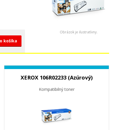
Obrázok je ilustratívny.
do košíka
XEROX 106R02233 (Azúrový)
Kompatibilný toner