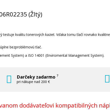
XEROX 106R02236 (Čierny)
Originálny toner
106R02235 (Žltý)
 testuje kvalitu tonerových kaziet. Vďaka tomu tlačí rovnako kvalitn
 úplne bezproblémovú tlač.
227,90 €
nagement System) a ISO 14001 (Enviromental Management System).
Pridať do košíka
?
Darčeky zadarmo
pri nákupe nad 200 €
OX
XEROX 106R02233 (Azúrový)
Originálny toner
anom dodávateľovi kompatibilných nápl