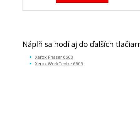
XEROX 106R02249 (Azúrový)
Originálny toner
Náplň sa hodí aj do ďalších tlačiar
Xerox Phaser 6600
Xerox WorkCentre 6605
148,90 €
Pridať do košíka