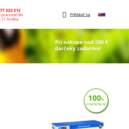
77 222 313
Prihlásiť sa
v pracovné dni
o 17. hodiny
Pri nákupe nad 200 €
darčeky zadarmo!
100
%
KOMPATIBILNÉ