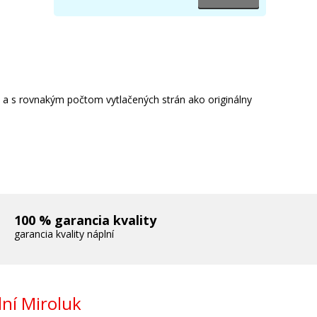
XEROX 106R02235 (Žltý)
Originálny toner
e a s rovnakým počtom vytlačených strán ako originálny
279 €
Pridať do košíka
100 % garancia kvality
garancia kvality náplní
ní Miroluk