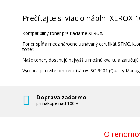
XEROX 106R02234 (Purpurový)
Originálny toner
Prečítajte si viac o náplni XEROX 
Kompatibilný toner pre tlačiarne XEROX.
Toner spĺňa medzinárodne uznávaný certifikát STMC, ktorý
toner.
Naše tonery dosahujú najvyššiu možnú kvalitu a zaručujú
157,90 €
Výrobca je držiteľom certifikátov ISO 9001 (Quality Ma
Pridať do košíka
Doprava zadarmo
pri nákupe nad 100 €
Originálna zapekacia jednotka XER
115R00077
Originálny toner
O renomov