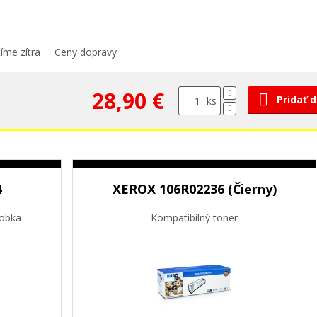
íme zítra
Ceny dopravy
28,90 €
Pridať 
ks
4
XEROX 106R02236 (Čierny)
dobka
Kompatibilný toner