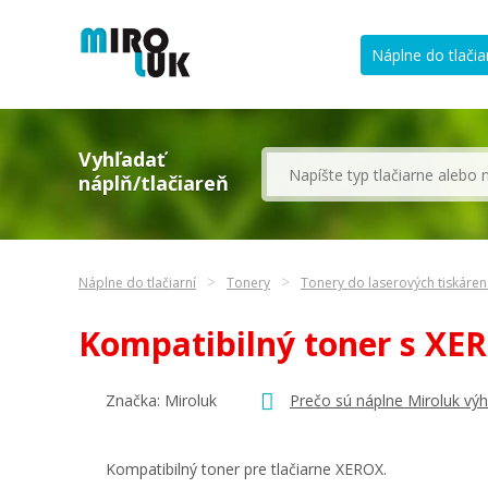
Náplne do tlačia
Vyhľadať
náplň/tlačiareň
Náplne do tlačiarní
Tonery
Tonery do laserových tiskáren
Kompatibilný toner s X
Značka: Miroluk
Prečo sú náplne Miroluk vý
Kompatibilný toner pre tlačiarne XEROX.