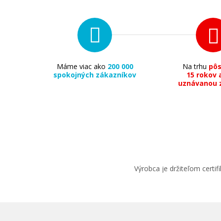
310 €
Máme viac ako
200 000
Na trhu
pô
spokojných zákazníkov
15 rokov 
uznávanou 
Pridať do košíka
Originálny fotovalec XEROX 108R011
(Farebný fotovalec)
Originální fotoválec
Výrobca je držiteľom cert