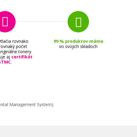
tlačia rovnako
99 % produktov máme
 rovnaký počet
vo svojich skladoch
riginálne tonery.
uje aj
certifikát
STMC
.
mental Management System).