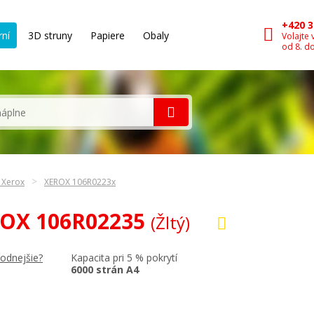
+420 3
rní
3D struny
Papiere
Obaly
Volajte 
od 8. d
 Xerox
XEROX 106R0223x
EROX 106R02235
(Žltý)
Kapacita pri 5 % pokrytí
hodnejšie?
6000 strán A4