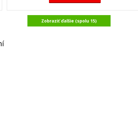
Zobraziť ďalšie (spolu 15)
XEROX 106R02250 (Purpurový)
Originálny toner
ní
148,90 €
Pridať do košíka