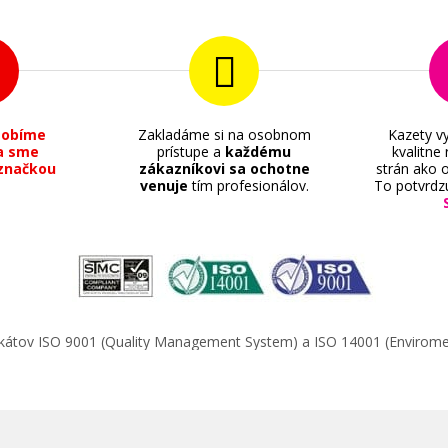
320,90 €
sobíme
Zakladáme si na osobnom
Kazety vy
a sme
prístupe a
každému
kvalitne
značkou
zákazníkovi sa ochotne
strán ako o
Pridať do košíka
venuje
tím profesionálov.
To potvrdz
21
ifikátov ISO 9001 (Quality Management System) a ISO 14001 (Enviro