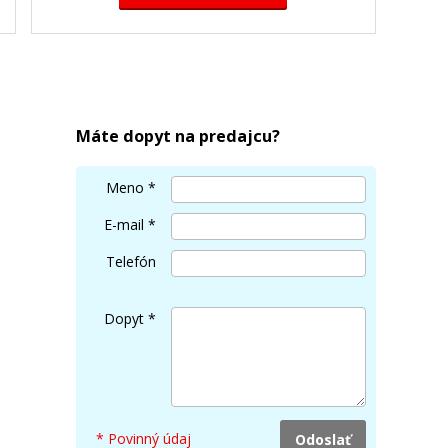
XEROX 106R02251 (Žltý)
Originálny toner
Máte dopyt na predajcu?
Meno
*
E-mail
*
Telefón
148,90 €
Dopyt
*
Pridať do košíka
* Povinný údaj