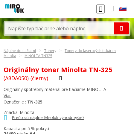
Náplne do tlačiarní
Tonery
Tonery do laserových tiskáren
Minolta
MINOLTA TN325
Originálny toner Minolta TN-325
(A8DA050)
(čierny)
Originálny spotrebný materiál pre tlačiarne MINOLTA
Viac
Označenie :
TN-325
Značka:
Minolta
Prečo sú náplne Miroluk výhodnejšie?
Kapacita pri 5 % pokrytí
24400 strán A4