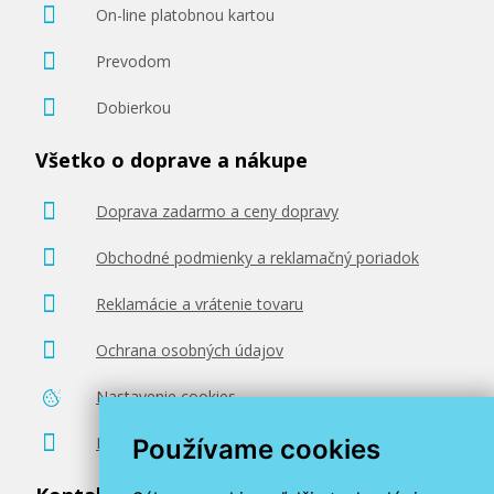
On-line platobnou kartou
Prevodom
Dobierkou
Všetko o doprave a nákupe
Doprava zadarmo a ceny dopravy
Obchodné podmienky a reklamačný poriadok
Reklamácie a vrátenie tovaru
Ochrana osobných údajov
Nastavenie cookies
Poradenstvo zadarmo
Používame cookies