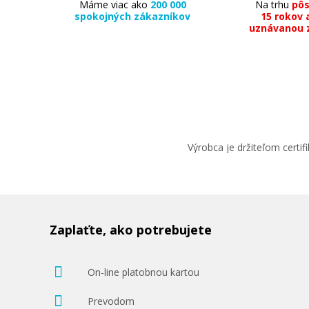
Máme viac ako
200 000
Na trhu
pô
spokojných zákazníkov
15 rokov 
uznávanou 
Výrobca je držiteľom cert
Zaplaťte, ako potrebujete
On-line platobnou kartou
Prevodom