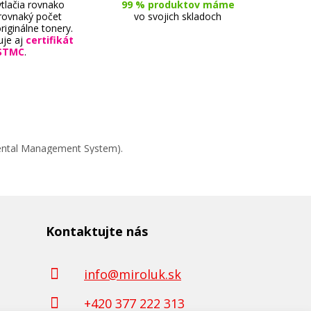
tlačia rovnako
99 % produktov máme
 rovnaký počet
vo svojich skladoch
riginálne tonery.
uje aj
certifikát
STMC
.
mental Management System).
Kontaktujte nás
info@miroluk.sk
+420 377 222 313