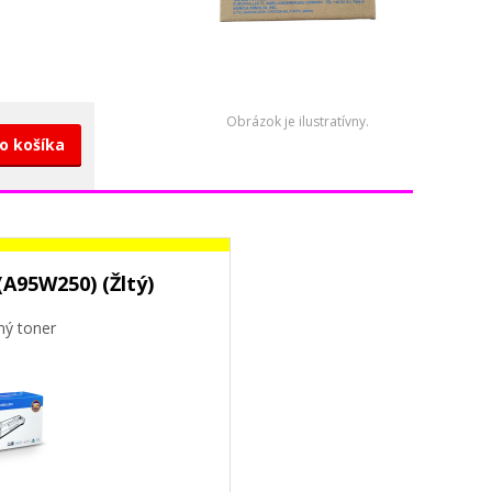
Obrázok je ilustratívny.
do košíka
A95W250) (Žltý)
ný toner