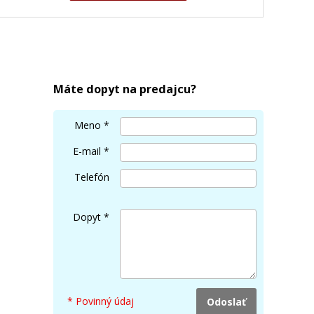
Máte dopyt na predajcu?
Meno
*
E-mail
*
Telefón
Dopyt
*
* Povinný údaj