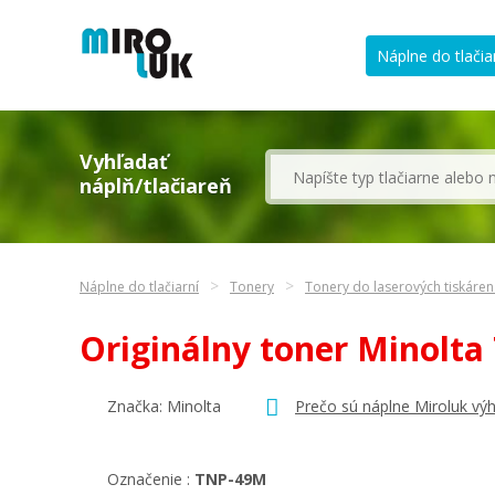
Náplne do tlačia
Vyhľadať
náplň/tlačiareň
Náplne do tlačiarní
Tonery
Tonery do laserových tiskáren
Originálny toner Minolt
Značka:
Minolta
Prečo sú náplne Miroluk vý
Označenie :
TNP-49M