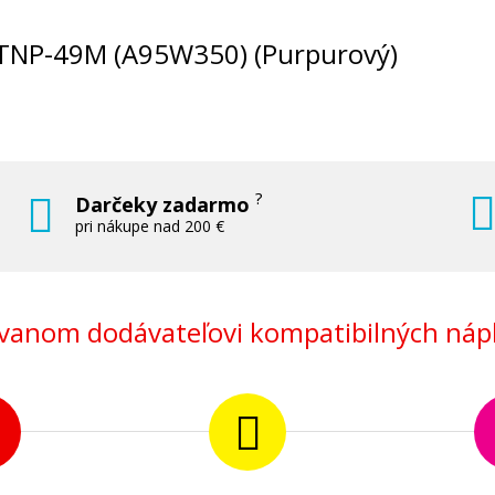
ta TNP-49M (A95W350) (Purpurový)
?
Darčeky zadarmo
pri nákupe nad 200 €
anom dodávateľovi kompatibilných nápl