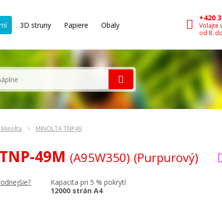
+420 3
rní
3D struny
Papiere
Obaly
Volajte 
od 8. d
 Minolta
MINOLTA TNP49
a TNP-49M
(A95W350)
(Purpurový)
Kapacita pri 5 % pokrytí
hodnejšie?
12000 strán A4