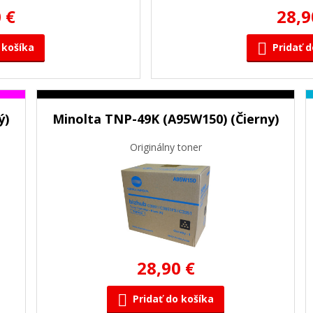
 €
28,9
 košíka
Pridať d
ý)
Minolta TNP-49K (A95W150) (Čierny)
Originálny toner
28,90 €
Pridať do košíka