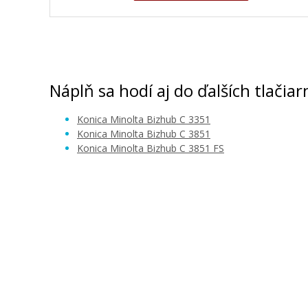
Minolta TNP-49Y (A95W250) (Žltý)
Originálny toner
Náplň sa hodí aj do ďalších tlačiar
Konica Minolta Bizhub C 3351
Konica Minolta Bizhub C 3851
Konica Minolta Bizhub C 3851 FS
49,90 €
Pridať do košíka