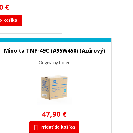
0 €
o košíka
Minolta TNP-49C (A95W450) (Azúrový)
Originálny toner
47,90 €
Pridať do košíka