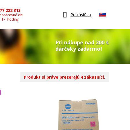
77 222 313
Prihlásiť sa
v pracovné dni
o 17. hodiny
Pri nákupe nad 200 €
darčeky zadarmo!
Produkt si práve prezerajú 4 zákazníci.