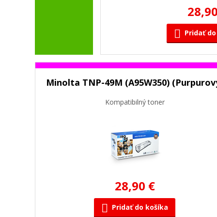
28,90
Pridať do
Minolta TNP-49M (A95W350) (Purpurov
Kompatibilný toner
28,90 €
Pridať do košíka