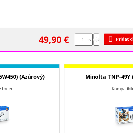
49,90 €
Pridať 
ks
5W450) (Azúrový)
Minolta TNP-49Y (
ý toner
Kompatibil