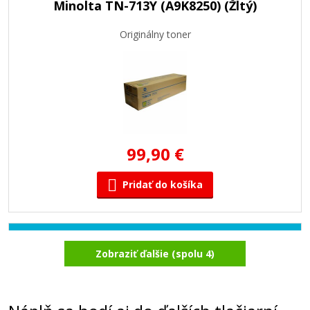
Minolta TN-713Y (A9K8250) (Žltý)
Originálny toner
99,90 €
Pridať do košíka
Minolta TN-713C (A9K8450) (Azúrový)
Zobraziť ďalšie (spolu 4)
Originálny toner