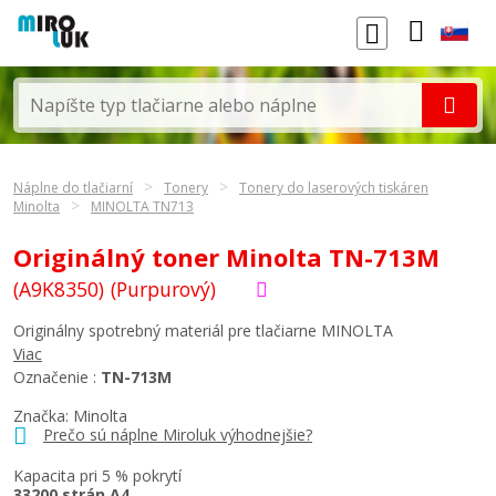
Náplne do tlačiarní
Tonery
Tonery do laserových tiskáren
Minolta
MINOLTA TN713
Originálný toner Minolta TN-713M
(A9K8350)
(Purpurový)
Originálny spotrebný materiál pre tlačiarne MINOLTA
Viac
Označenie :
TN-713M
Značka:
Minolta
Prečo sú náplne Miroluk výhodnejšie?
Kapacita pri 5 % pokrytí
33200 strán A4