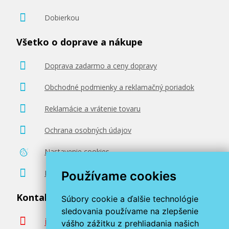
Dobierkou
Všetko o doprave a nákupe
Doprava zadarmo a ceny dopravy
Obchodné podmienky a reklamačný poriadok
Reklamácie a vrátenie tovaru
Ochrana osobných údajov
Nastavenie cookies
Poradenstvo zadarmo
Používame cookies
Kontaktujte nás
Súbory cookie a ďalšie technológie
sledovania používame na zlepšenie
info@miroluk.sk
vášho zážitku z prehliadania našich