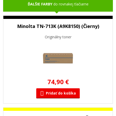
ĎALŠIE FARBY
do rovnakej tlačiarne
Minolta TN-713K (A9K8150) (Čierny)
Originálny toner
74,90 €
Pridať do košíka