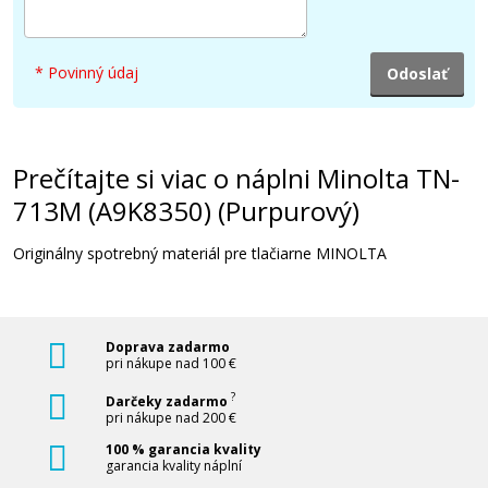
411,90 €
* Povinný údaj
Pridať do košíka
Prečítajte si viac o náplni Minolta TN-
713M (A9K8350) (Purpurový)
Originálny spotrebný materiál pre tlačiarne MINOLTA
Doprava zadarmo
pri nákupe nad 100 €
?
Darčeky zadarmo
pri nákupe nad 200 €
100 % garancia kvality
garancia kvality náplní