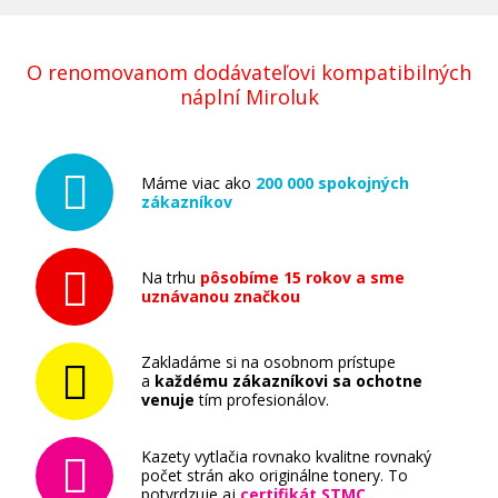
O renomovanom dodávateľovi kompatibilných
náplní Miroluk
Máme viac ako
200 000 spokojných
zákazníkov
Na trhu
pôsobíme 15 rokov a sme
uznávanou značkou
Zakladáme si na osobnom prístupe
a
každému zákazníkovi sa ochotne
venuje
tím profesionálov.
Kazety vytlačia rovnako kvalitne rovnaký
počet strán ako originálne tonery. To
potvrdzuje aj
certifikát STMC
.