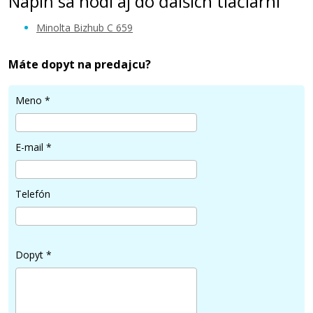
Náplň sa hodí aj do ďalších tlačiarní
Minolta Bizhub C 659
Máte dopyt na predajcu?
105,90 €
Meno
*
Pridať do košíka
E-mail
*
Originálny fotovalec MINOLTA IU-712C
Telefón
(A9K70KD) (Azúrový fotovalec)
Originální fotoválec
Dopyt
*